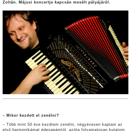
Zoltán. Májusi koncertje kapcsán mesélt pályájáról.
– Mikor kezdett el zenélni?
– Több mint 50 éve kezdtem zenélni, négyévesen kaptam az
első harmonikámat édesapámtól, azóta folyamatosan kutatom