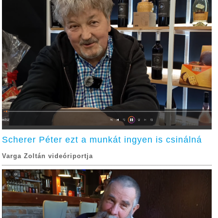
Scherer Péter ezt a munkát ingyen is csinálná
Varga Zoltán videóriportja