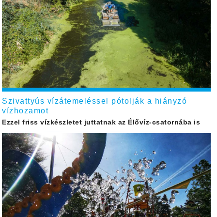
Szivattyús vízátemeléssel pótolják a hiányzó
vízhozamot
Ezzel friss vízkészletet juttatnak az Élővíz-csatornába is