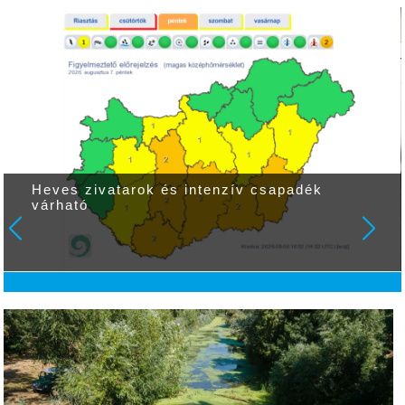
Pszichothrillerre várják a színházbarátokat