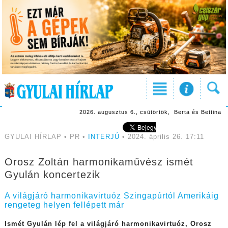
2026. augusztus 6., csütörtök, Berta és Bettina
GYULAI HÍRLAP • PR •
INTERJÚ
• 2024. április 26. 17:11
Orosz Zoltán harmonikaművész ismét
Gyulán koncertezik
A világjáró harmonikavirtuóz Szingapúrtól Amerikáig
rengeteg helyen fellépett már
Ismét Gyulán lép fel a világjáró harmonikavirtuóz, Orosz