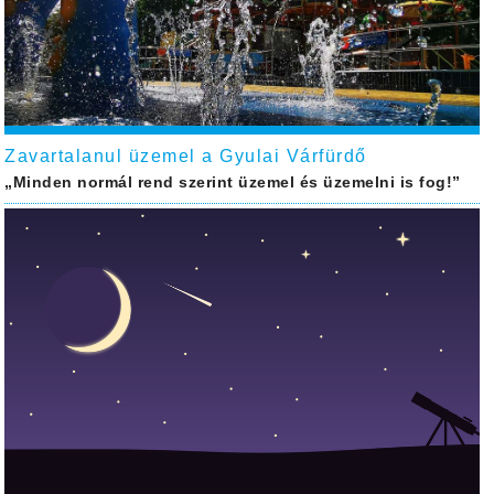
Zavartalanul üzemel a Gyulai Várfürdő
„Minden normál rend szerint üzemel és üzemelni is fog!”