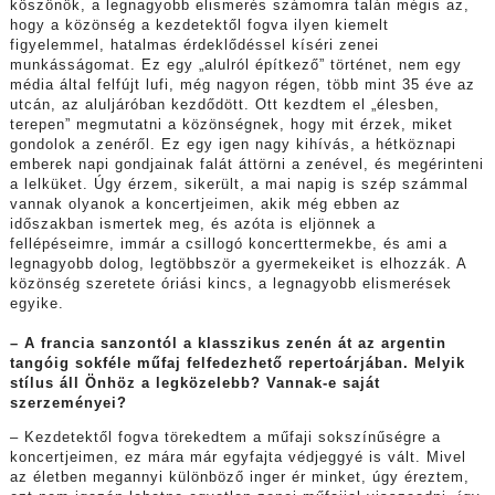
köszönök, a legnagyobb elismerés számomra talán mégis az,
hogy a közönség a kezdetektől fogva ilyen kiemelt
figyelemmel, hatalmas érdeklődéssel kíséri zenei
munkásságomat. Ez egy „alulról építkező” történet, nem egy
média által felfújt lufi, még nagyon régen, több mint 35 éve az
utcán, az aluljáróban kezdődött. Ott kezdtem el „élesben,
terepen” megmutatni a közönségnek, hogy mit érzek, miket
gondolok a zenéről. Ez egy igen nagy kihívás, a hétköznapi
emberek napi gondjainak falát áttörni a zenével, és megérinteni
a lelküket. Úgy érzem, sikerült, a mai napig is szép számmal
vannak olyanok a koncertjeimen, akik még ebben az
időszakban ismertek meg, és azóta is eljönnek a
fellépéseimre, immár a csillogó koncerttermekbe, és ami a
legnagyobb dolog, legtöbbször a gyermekeiket is elhozzák. A
közönség szeretete óriási kincs, a legnagyobb elismerések
egyike.
– A francia sanzontól a klasszikus zenén át az argentin
tangóig sokféle műfaj felfedezhető repertoárjában. Melyik
stílus áll Önhöz a legközelebb?
Vannak-e saját
szerzeményei?
– Kezdetektől fogva törekedtem a műfaji sokszínűségre a
koncertjeimen, ez mára már egyfajta védjeggyé is vált. Mivel
az életben megannyi különböző inger ér minket, úgy éreztem,