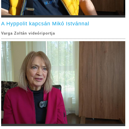
A Hyppolit kapcsán Mikó Istvánnal
Varga Zoltán videóriportja