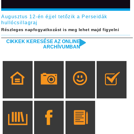
Augusztus 12-én éjjel tetőzik a Perseidák
hullócsillagraj
Részleges napfogyatkozást is meg lehet majd figyelni
CIKKEK KERESÉSE AZ ONLINE
ARCHÍVUMBAN