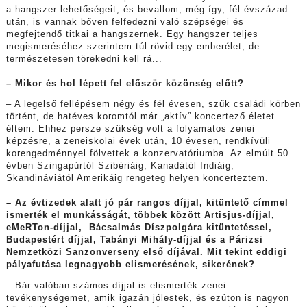
a hangszer lehetőségeit, és bevallom, még így, fél évszázad
után, is vannak bőven felfedezni való szépségei és
megfejtendő titkai a hangszernek. Egy hangszer teljes
megismeréséhez szerintem túl rövid egy emberélet, de
természetesen törekedni kell rá...
– Mikor és hol lépett fel először közönség előtt?
– A legelső fellépésem négy és fél évesen, szűk családi körben
történt, de hatéves koromtól már „aktív” koncertező életet
éltem. Ehhez persze szükség volt a folyamatos zenei
képzésre, a zeneiskolai évek után, 10 évesen, rendkívüli
korengedménnyel fölvettek a konzervatóriumba. Az elmúlt 50
évben Szingapúrtól Szibériáig, Kanadától Indiáig,
Skandináviától Amerikáig rengeteg helyen koncerteztem.
– Az évtizedek alatt jó pár rangos díjjal, kitüntető címmel
ismerték el munkásságát, többek között Artisjus-díjjal,
eMeRTon-díjjal, Bácsalmás Díszpolgára kitüntetéssel,
Budapestért díjjal, Tabányi Mihály-díjjal és a Párizsi
Nemzetközi Sanzonverseny első díjával. Mit tekint eddigi
pályafutása legnagyobb elismerésének, sikerének?
– Bár valóban számos díjjal is elismerték zenei
tevékenységemet, amik igazán jólestek, és ezúton is nagyon