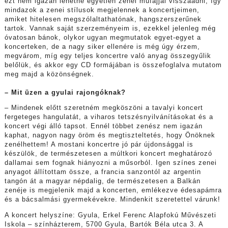
ezt nem igazán lehetne egyetlen zenei műfajjal visszaadni, így
mindazok a zenei stílusok megjelennek a koncertjeimen,
amiket hitelesen megszólaltathatónak, hangszerszerűnek
tartok. Vannak saját szerzeményeim is, ezekkel jelenleg még
óvatosan bánok, olykor ugyan megmutatok egyet-egyet a
koncerteken, de a nagy siker ellenére is még úgy érzem,
megvárom, míg egy teljes koncertre való anyag összegyűlik
belőlük, és akkor egy CD formájában is összefoglalva mutatom
meg majd a közönségnek.
– Mit üzen a gyulai rajongóknak?
– Mindenek előtt szeretném megköszöni a tavalyi koncert
fergeteges hangulatát, a viharos tetszésnyilvánításokat és a
koncert végi álló tapsot. Ennél többet zenész nem igazán
kaphat, nagyon nagy öröm és megtiszteltetés, hogy Önöknek
zenélhettem! A mostani koncertre jó pár újdonsággal is
készülök, de természetesen a múltkori koncert meghatározó
dallamai sem fognak hiányozni a műsorból. Igen színes zenei
anyagot állítottam össze, a francia sanzontól az argentin
tangón át a magyar népdalig, de természetesen a Balkán
zenéje is megjelenik majd a koncerten, emlékezve édesapámra
és a bácsalmási gyermekévekre. Mindenkit szeretettel várunk!
A koncert helyszíne: Gyula, Erkel Ferenc Alapfokú Művészeti
Iskola – színházterem, 5700 Gyula, Bartók Béla utca 3. A