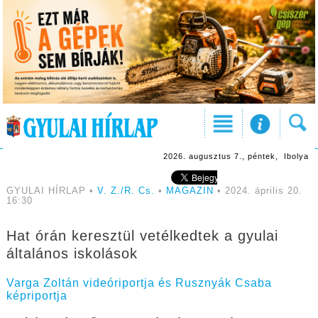
2026. augusztus 7., péntek, Ibolya
GYULAI HÍRLAP •
V. Z./R. Cs.
•
MAGAZIN
• 2024. április 20.
16:30
Hat órán keresztül vetélkedtek a gyulai
általános iskolások
Varga Zoltán videóriportja és Rusznyák Csaba
képriportja