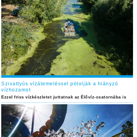
Szivattyús vízátemeléssel pótolják a hiányzó
vízhozamot
Ezzel friss vízkészletet juttatnak az Élővíz-csatornába is