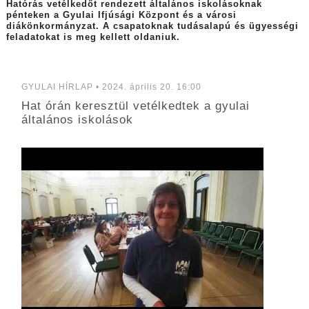
Hatórás vetélkedőt rendezett általános iskolásoknak
pénteken a Gyulai Ifjúsági Központ és a városi
diákönkormányzat. A csapatoknak tudásalapú és ügyességi
feladatokat is meg kellett oldaniuk.
GYULAI HÍRLAP • 2024. április 20. 16:00
Hat órán keresztül vetélkedtek a gyulai
általános iskolások