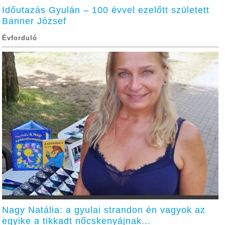
Időutazás Gyulán – 100 évvel ezelőtt született
Banner József
Évforduló
Nagy Natália: a gyulai strandon én vagyok az
egyike a tikkadt nőcskenyájnak...