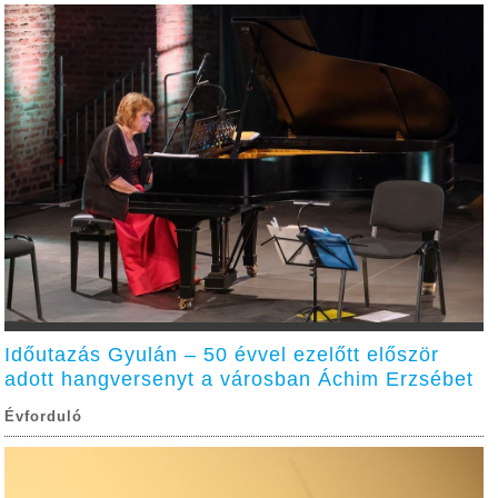
Időutazás Gyulán – 50 évvel ezelőtt először
adott hangversenyt a városban Áchim Erzsébet
Évforduló