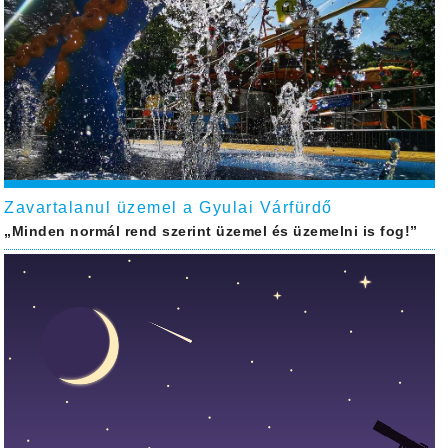
Zavartalanul üzemel a Gyulai Várfürdő
„Minden normál rend szerint üzemel és üzemelni is fog!”