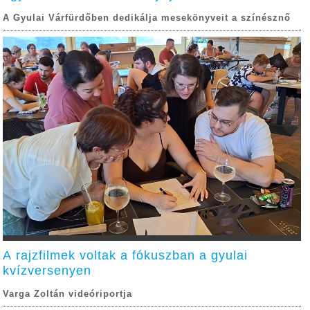
A Gyulai Várfürdőben dedikálja mesekönyveit a színésznő
A rajzfilmek voltak a fókuszban a gyulai
kvízversenyen
Varga Zoltán videóriportja