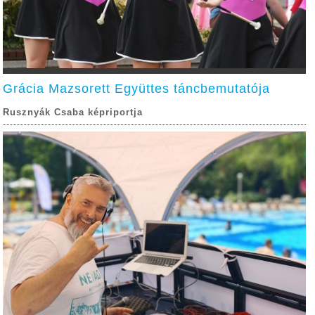
Grácia Mazsorett Együttes táncbemutatója
Rusznyák Csaba képriportja