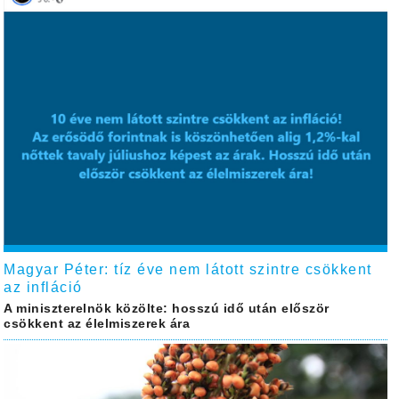
Magyar Péter: tíz éve nem látott szintre csökkent
az infláció
A miniszterelnök közölte: hosszú idő után először
csökkent az élelmiszerek ára