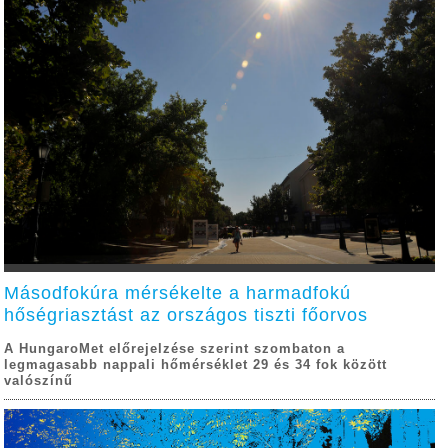
Másodfokúra mérsékelte a harmadfokú
hőségriasztást az országos tiszti főorvos
A HungaroMet előrejelzése szerint szombaton a
legmagasabb nappali hőmérséklet 29 és 34 fok között
valószínű