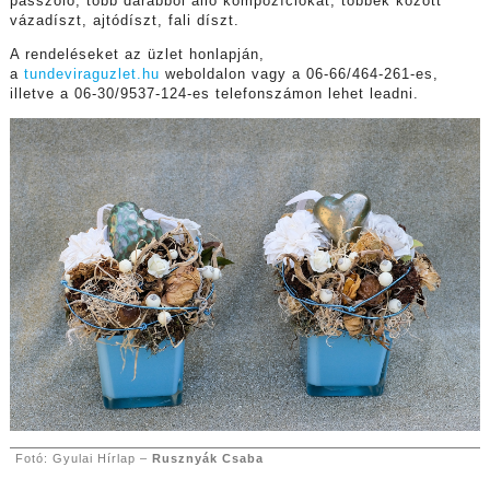
passzoló, több darabból álló kompozíciókat, többek között
vázadíszt, ajtódíszt, fali díszt.
A rendeléseket az üzlet honlapján,
a
tundeviraguzlet.hu
weboldalon vagy a 06-66/464-261-es,
illetve a 06-30/9537-124-es telefonszámon lehet leadni.
Fotó: Gyulai Hírlap –
Rusznyák Csaba