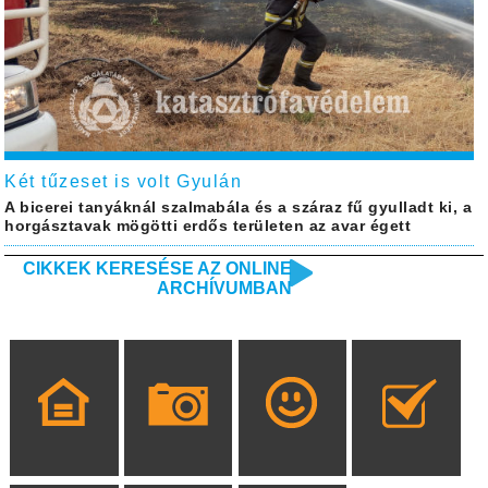
Két tűzeset is volt Gyulán
A bicerei tanyáknál szalmabála és a száraz fű gyulladt ki, a
horgásztavak mögötti erdős területen az avar égett
CIKKEK KERESÉSE AZ ONLINE
ARCHÍVUMBAN