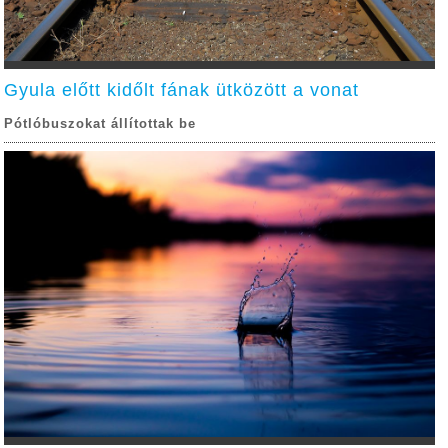
Gyula előtt kidőlt fának ütközött a vonat
Pótlóbuszokat állítottak be