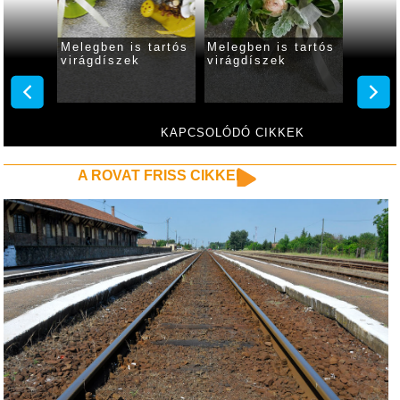
 napja
Melegben is tartós
Melegben is tartós
Ballag
virágdíszek
virágdíszek
KAPCSOLÓDÓ CIKKEK
A ROVAT FRISS CIKKEI