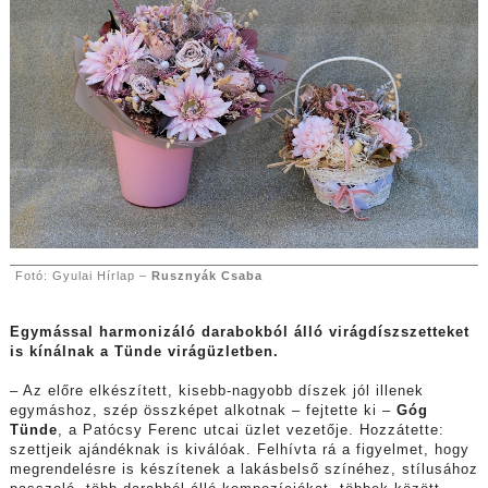
Fotó: Gyulai Hírlap –
Rusznyák Csaba
Egymással harmonizáló darabokból álló virágdíszszetteket
is kínálnak a Tünde virágüzletben.
– Az előre elkészített, kisebb-nagyobb díszek jól illenek
egymáshoz, szép összképet alkotnak – fejtette ki –
Góg
Tünde
, a Patócsy Ferenc utcai üzlet vezetője. Hozzátette:
szettjeik ajándéknak is kiválóak. Felhívta rá a figyelmet, hogy
megrendelésre is készítenek a lakásbelső színéhez, stílusához