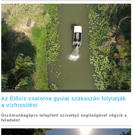
Az Élővíz-csatorna gyulai szakaszán folytatják
a vízfrissítést
Úszómunkagépre telepített szivattyú segítségével végzik a
feladatot