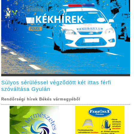
Súlyos sérüléssel végződött két ittas férfi
szóváltása Gyulán
Rendőrségi hírek Békés vármegyéből