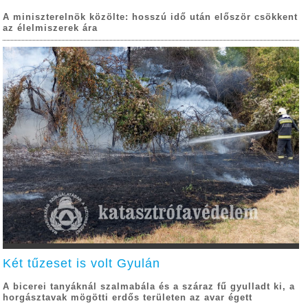
A miniszterelnök közölte: hosszú idő után először csökkent
az élelmiszerek ára
Két tűzeset is volt Gyulán
A bicerei tanyáknál szalmabála és a száraz fű gyulladt ki, a
horgásztavak mögötti erdős területen az avar égett