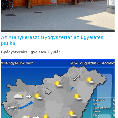
Az Aranykereszt Gyógyszertár az ügyeletes
patika
Gyógyszertári ügyeletek Gyulán