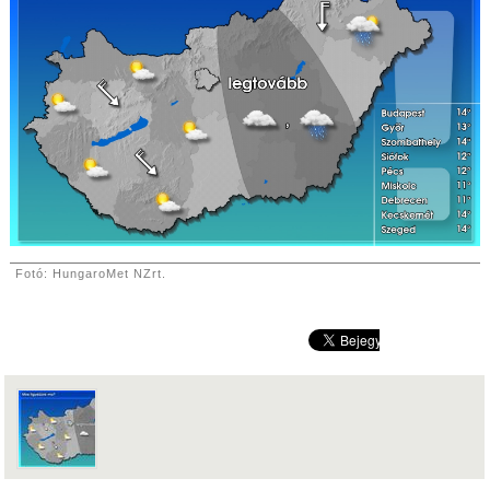
Fotó: HungaroMet NZrt.