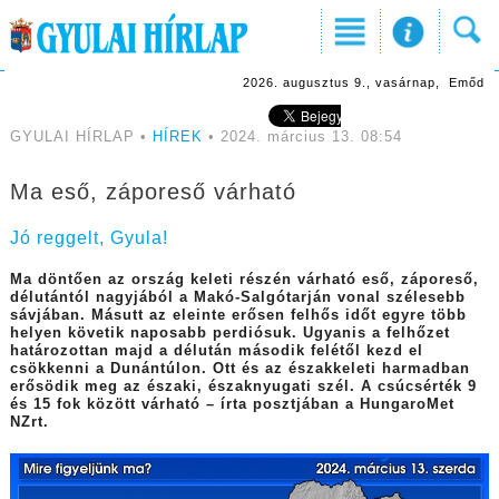
2026. augusztus 9., vasárnap, Emőd
GYULAI HÍRLAP •
HÍREK
• 2024. március 13. 08:54
Ma eső, záporeső várható
Jó reggelt, Gyula!
Ma döntően az ország keleti részén várható eső, záporeső,
délutántól nagyjából a Makó-Salgótarján vonal szélesebb
sávjában. Másutt az eleinte erősen felhős időt egyre több
helyen követik naposabb perdiósuk. Ugyanis a felhőzet
határozottan majd a délután második felétől kezd el
csökkenni a Dunántúlon. Ott és az északkeleti harmadban
erősödik meg az északi, északnyugati szél. A csúcsérték 9
és 15 fok között várható – írta posztjában a HungaroMet
NZrt.