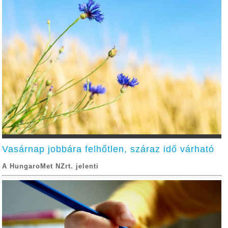
Vasárnap jobbára felhőtlen, száraz idő várható
A HungaroMet NZrt. jelenti