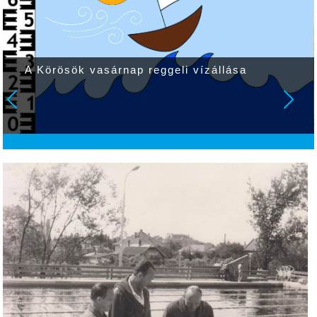
A Körösök vasárnap reggeli vízállása