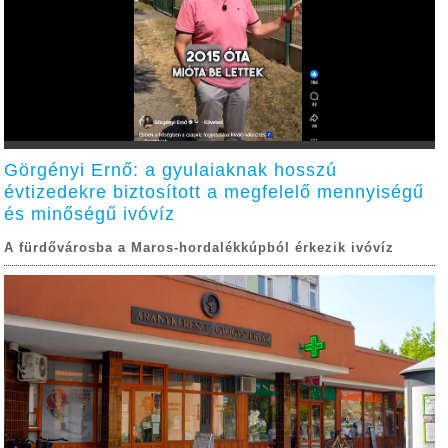
Görgényi Ernő: a gyulaiaknak hosszú
évtizedekre biztosított a megfelelő mennyiségű
és minőségű ivóvíz
A fürdővárosba a Maros-hordalékkúpból érkezik ivóvíz