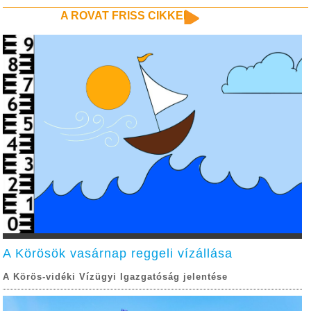
A ROVAT FRISS CIKKEI
A Körösök vasárnap reggeli vízállása
A Körös-vidéki Vízügyi Igazgatóság jelentése