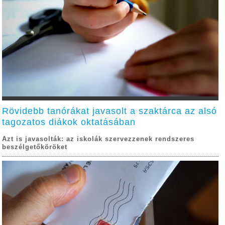
Rövidebb tanórákat javasolt a szaktárca az alsó
tagozatos diákok oktatásában
Azt is javasolták: az iskolák szervezzenek rendszeres
beszélgetőköröket