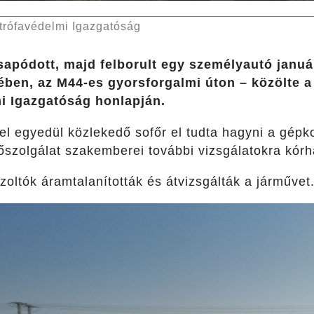
trófavédelmi Igazgatóság
apódott, majd felborult egy személyautó január
ben, az M44-es gyorsforgalmi úton – közölte 
i Igazgatóság honlapján.
vel egyedül közlekedő sofőr el tudta hagyni a gépk
szolgálat szakemberei további vizsgálatokra kórhá
űzoltók áramtalanították és átvizsgálták a járművet