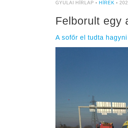
GYULAI HÍRLAP •
HÍREK
• 202
Felborult egy
A sofőr el tudta hagyn