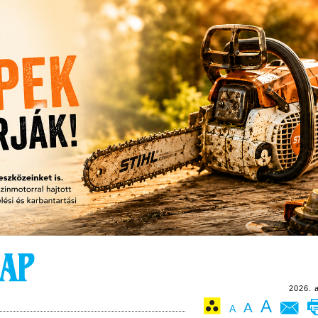
2026. 
A
A
A