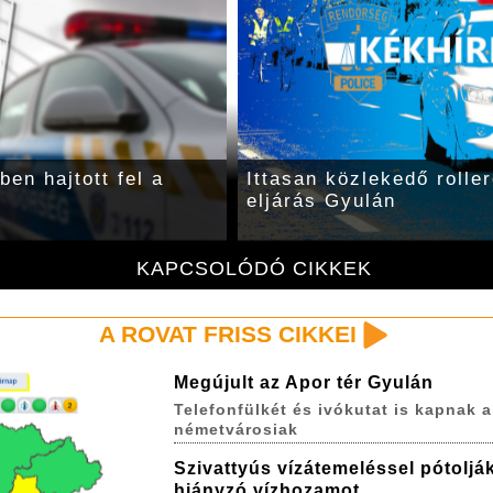
en hajtott fel a
Ittasan közlekedő roller
eljárás Gyulán
KAPCSOLÓDÓ CIKKEK
A ROVAT FRISS CIKKEI
Megújult az Apor tér Gyulán
Telefonfülkét és ivókutat is kapnak a
németvárosiak
Szivattyús vízátemeléssel pótoljá
hiányzó vízhozamot