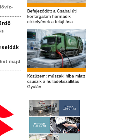
lővíz-
Befejeződött a Csabai úti
körforgalom harmadik
cikkelyének a felújítása
ürdő
és
erseidák
het majd
Közüzem: műszaki hiba miatt
csúszik a hulladékszállítás
Gyulán