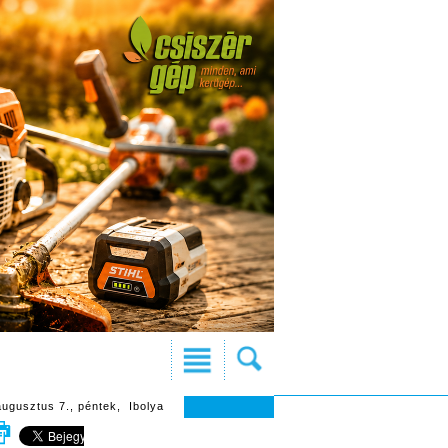
augusztus 7., péntek, Ibolya