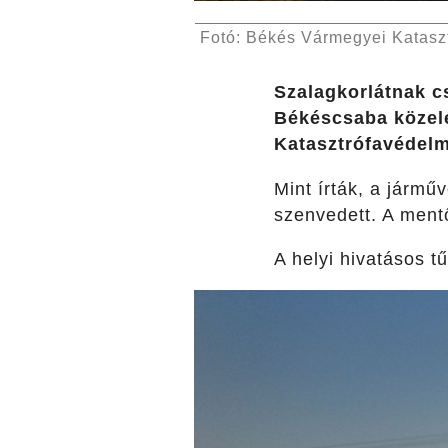
Fotó: Békés Vármegyei Katasz
Szalagkorlátnak cs
Békéscsaba közelé
Katasztrófavédelm
Mint írták, a jármű
szenvedett. A mentő
A helyi hivatásos t