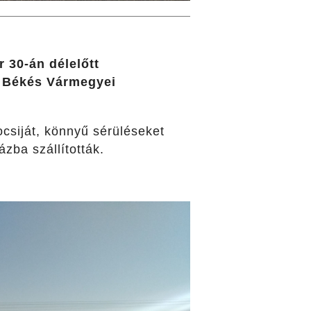
 30-án délelőtt
a Békés Vármegyei
ocsiját, könnyű sérüléseket
zba szállították.
.