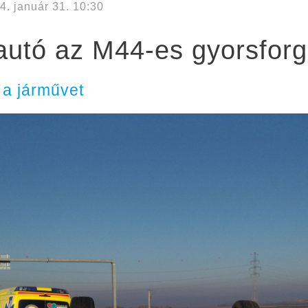
4. január 31. 10:30
 autó az M44-es gyorsforg
i a járművet