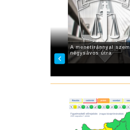
 utakon: 12 súlyos és
A menetiránnyal szemb
négysávos útra