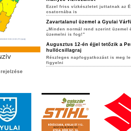
Ezzel friss vízkészletet juttatnak az É
csatornába is
Zavartalanul üzemel a Gyulai Várf
„Minden normál rend szerint üzemel 
üzemelni is fog!”
Augusztus 12-én éjjel tetőzik a P
hullócsillagraj
NZÍV
Részleges napfogyatkozást is meg le
figyelni
rejelzése