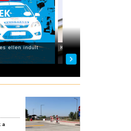
es ellen indult
Két autó karambolozott G
k a