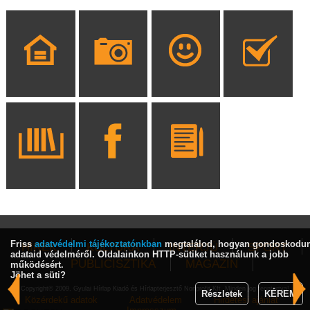
Friss
adatvédelmi tájékoztatónkban
megtalálod, hogyan gondoskodu
HÍREK
KULTÚRA
INTERJÚ
SPORT
adataid védelméről. Oldalainkon HTTP-sütiket használunk a jobb
PUBLICISZTIKA
MAGAZIN
működésért.
Jöhet a süti?
Copyright© 2009, Gyulai Hírlap Kiadó és Hírlapterjesztő Nonprofit Kft. Minden jog fenntartva!
Részletek
KÉREM
Közérdekű adatok
Adatvédelem
Hirdetési ajánlat