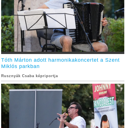
Tóth Márton adott harmonikakoncertet a Szent
Miklós parkban
Rusznyák Csaba képriportja