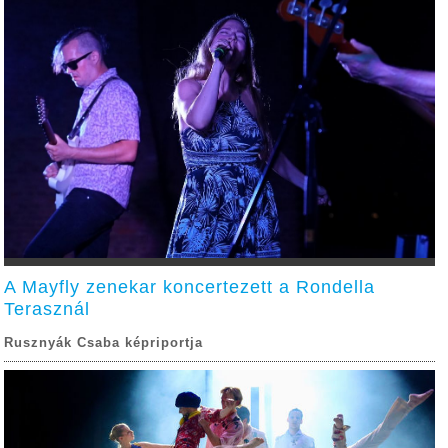
A Mayfly zenekar koncertezett a Rondella
Terasznál
Rusznyák Csaba képriportja