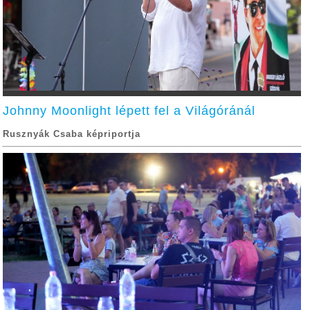
Johnny Moonlight lépett fel a Világóránál
Rusznyák Csaba képriportja