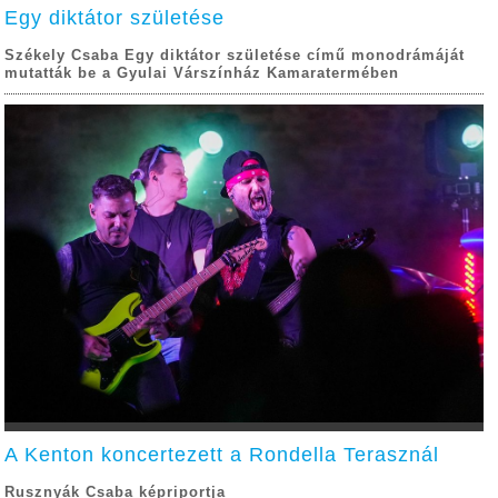
Egy diktátor születése
Székely Csaba Egy diktátor születése című monodrámáját
mutatták be a Gyulai Várszínház Kamaratermében
A Kenton koncertezett a Rondella Terasznál
Rusznyák Csaba képriportja