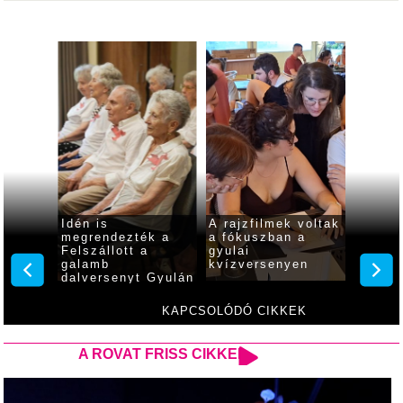
indul a
Idén is
A rajzfilmek voltak
Buliha
megrendezték a
a fókuszban a
Világó
yula
Felszállott a
gyulai
utcabá
galamb
kvízversenyen
augusz
dalversenyt Gyulán
KAPCSOLÓDÓ CIKKEK
A ROVAT FRISS CIKKEI