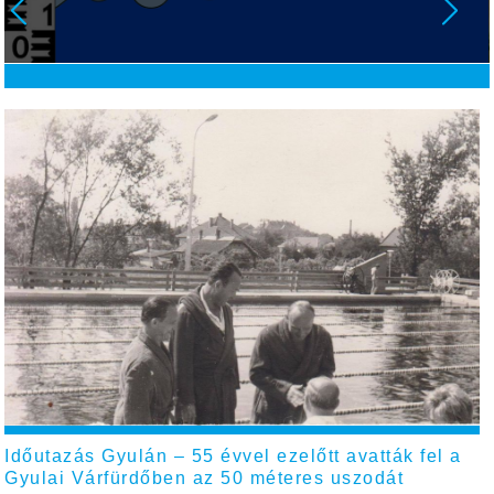
Időutazás Gyulán – 55 évvel ezelőtt avatták fel a
Gyulai Várfürdőben az 50 méteres uszodát