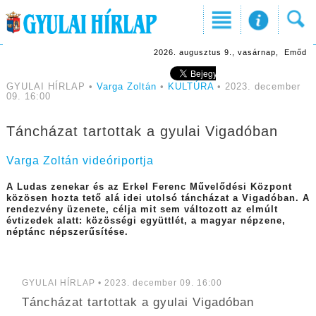
2026. augusztus 9., vasárnap, Emőd
GYULAI HÍRLAP •
Varga Zoltán
•
KULTÚRA
• 2023. december
09. 16:00
Táncházat tartottak a gyulai Vigadóban
Varga Zoltán videóriportja
A Ludas zenekar és az Erkel Ferenc Művelődési Központ
közösen hozta tető alá idei utolsó táncházat a Vigadóban. A
rendezvény üzenete, célja mit sem változott az elmúlt
évtizedek alatt: közösségi együttlét, a magyar népzene,
néptánc népszerűsítése.
GYULAI HÍRLAP • 2023. december 09. 16:00
Táncházat tartottak a gyulai Vigadóban