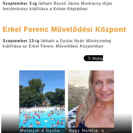
Szeptember 3-ig
látható Bozsó János Munkácsy-díjas
festőművész kiállítása a Kohán Képtárban.
Erkel Ferenc Művelődési Központ
Szeptember 13-ig
látható a Gyulai Nyári Művésztelep
kiállítása az Erkel Ferenc Művelődési Központban.
m a
Mutatjuk a Gyulai
Nagy Natália: a
Idén i