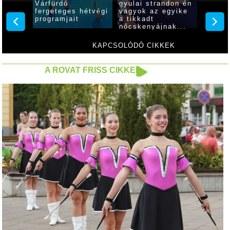
Várfürdő
gyulai strandon én
progra
élja
fergeteges hétvégi
vagyok az egyike
várják
programjait
a tikkadt
érdekl
nőcskenyájnak...
szepte
Család
KAPCSOLÓDÓ CIKKEK
A ROVAT FRISS CIKKEI