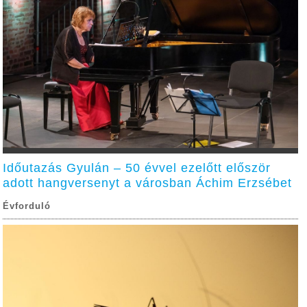
Időutazás Gyulán – 50 évvel ezelőtt először
adott hangversenyt a városban Áchim Erzsébet
Évforduló