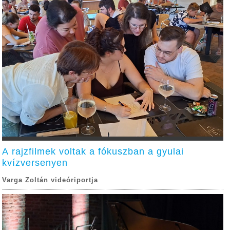
A rajzfilmek voltak a fókuszban a gyulai
kvízversenyen
Varga Zoltán videóriportja