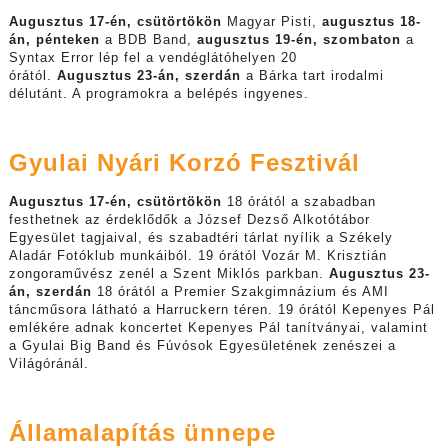
Augusztus 17-én, csütörtökön
Magyar Pisti,
augusztus 18-
án, pénteken
a BDB Band,
augusztus 19-én, szombaton
a
Syntax Error lép fel a vendéglátóhelyen 20
órától.
Augusztus 23-án, szerdán
a Bárka tart irodalmi
délutánt. A programokra a belépés ingyenes.
Gyulai Nyári Korzó Fesztivál
Augusztus 17-én, csütörtökön
18 órától a szabadban
festhetnek az érdeklődők a József Dezső Alkotótábor
Egyesület tagjaival, és szabadtéri tárlat nyílik a Székely
Aladár Fotóklub munkáiból. 19 órától Vozár M. Krisztián
zongoraművész zenél a Szent Miklós parkban.
Augusztus 23-
án, szerdán
18 órától a Premier Szakgimnázium és AMI
táncműsora látható a Harruckern téren. 19 órától Kepenyes Pál
emlékére adnak koncertet Kepenyes Pál tanítványai, valamint
a Gyulai Big Band és Fúvósok Egyesületének zenészei a
Világóránál.
Államalapítás ünnepe