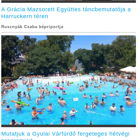
A Grácia Mazsorett Együttes táncbemutatója a
Harruckern téren
Rusznyák Csaba képriportja
Mutatjuk a Gyulai Várfürdő fergeteges hétvégi