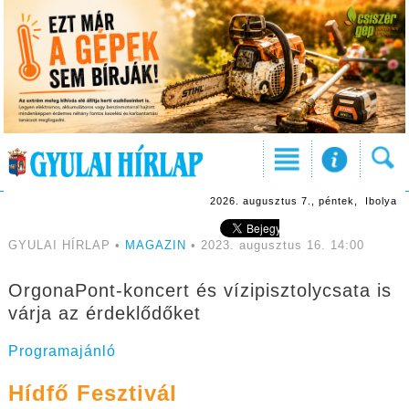
2026. augusztus 7., péntek, Ibolya
GYULAI HÍRLAP •
MAGAZIN
• 2023. augusztus 16. 14:00
OrgonaPont-koncert és vízipisztolycsata is
várja az érdeklődőket
Programajánló
Hídfő Fesztivál