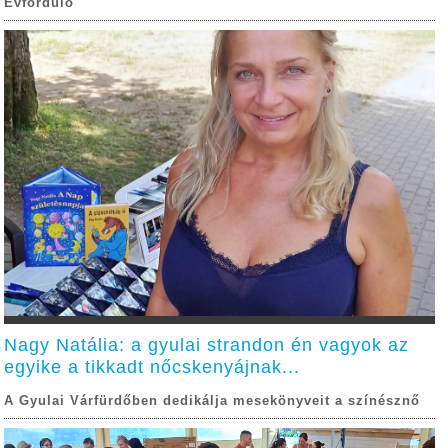
Évforduló
Nagy Natália: a gyulai strandon én vagyok az
egyike a tikkadt nőcskenyájnak...
A Gyulai Várfürdőben dedikálja mesekönyveit a színésznő