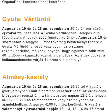
OrgonaPont koncertsorozat keretében.
Gyulai Várfürdő
Augusztus 19-én és 26-án, szombaton
20 és 24 óra között
éjszakai wellness lesz a Gyulai Várfürdőben. Belépés a téli
főbejáraton. A jegyek 2500 forintba kerülnek.
Augusztus 19-én,
szombaton
a Magyar Fürdőszövetség kezdeményezésére a
Gyulai Várfürdő is részt vesz abban az országos
rekordkísérletbe, melynek lényege, hogy egyszerre több mint
40 fürdőben vízipisztolyoznak a vendégek. Az érdeklődőket a
hullámmedencébe várják 14 órára vízipisztollyal.
Almásy-kastély
Augusztus 19-én és 26-án, szombaton
19.30-tól A kastély
gyertyafényben című programon vehetnek részt az érdeklődők.
Előzetesen regisztrálni a tárlatvezetés napján 12 óráig lehet a
06-66/650-218-as telefonszámon vagy személyesen az
ajándékboltban. A jegyek 4100 forintba kerülnek.
A kastély
valamennyi nyitvatartási napján
13, 14, 15, 16 és 17 órától