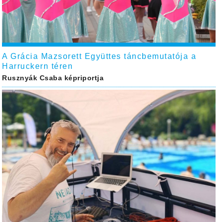
A Grácia Mazsorett Együttes táncbemutatója a
Harruckern téren
Rusznyák Csaba képriportja