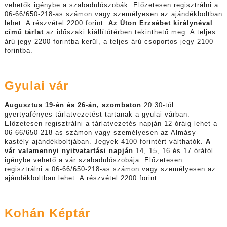
vehetők igénybe a szabadulószobák. Előzetesen regisztrálni a
06-66/650-218-as számon vagy személyesen az ajándékboltban
lehet. A részvétel 2200 forint.
Az Úton Erzsébet királynéval
című tárlat
az időszaki kiállítótérben tekinthető meg. A teljes
árú jegy 2200 forintba kerül, a teljes árú csoportos jegy 2100
forintba.
Gyulai vár
Augusztus 19-én és 26-án, szombaton
20.30-tól
gyertyafényes tárlatvezetést tartanak a gyulai várban.
Előzetesen regisztrálni a tárlatvezetés napján 12 óráig lehet a
06-66/650-218-as számon vagy személyesen az Almásy-
kastély ajándékboltjában. Jegyek 4100 forintért válthatók.
A
vár valamennyi nyitvatartási napján
14, 15, 16 és 17 órától
igénybe vehető a vár szabadulószobája. Előzetesen
regisztrálni a 06-66/650-218-as számon vagy személyesen az
ajándékboltban lehet. A részvétel 2200 forint.
Kohán Képtár