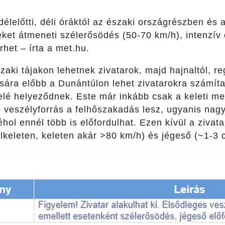
lelőtti, déli óráktól az északi országrészben és 
eket átmeneti szélerősödés (50-70 km/h), intenzív
het – írta a met.hu.
szaki tájakon lehetnek zivatarok, majd hajnaltól, r
ására előbb a Dunántúlon lehet zivatarokra számít
felé helyeződnek. Este már inkább csak a keleti m
b veszélyforrás a felhőszakadás lesz, ugyanis nagy 
hol ennél több is előfordulhat. Ezen kívül a zivata
élkeleten, keleten akár >80 km/h) és jégeső (~1-3 c