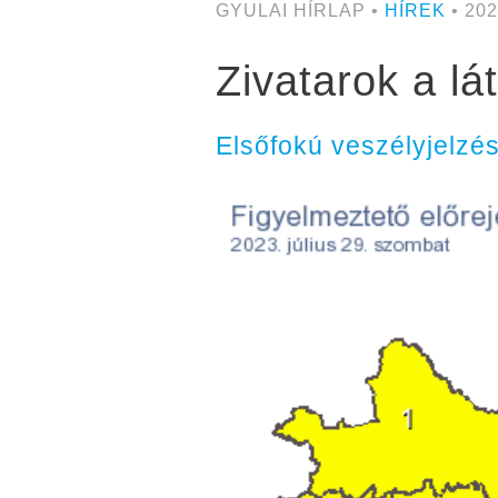
GYULAI HÍRLAP •
HÍREK
• 202
Zivatarok a lá
Elsőfokú veszélyjelz