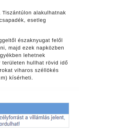
a Tiszántúlon alakulhatnak
 csapadék, esetleg
eggeltől északnyugat felől
ani, majd ezek napközben
egyékben lehetnek
területen hullhat rövid idő
rokat viharos széllökés
m) kísérheti.