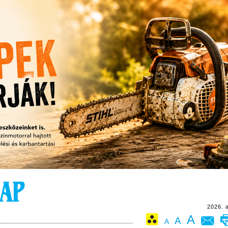
2026. 
A
A
A