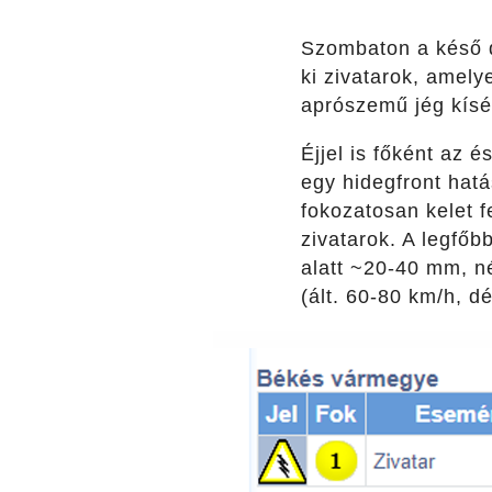
Szombaton a késő dé
ki zivatarok, amely
aprószemű jég kísér
Éjjel is főként az é
egy hidegfront hat
fokozatosan kelet 
zivatarok. A legfőb
alatt ~20-40 mm, né
(ált. 60-80 km/h, d