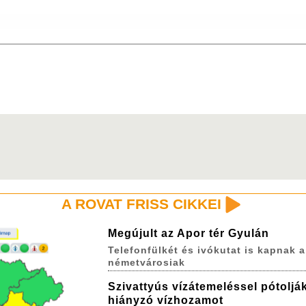
A ROVAT FRISS CIKKEI
Megújult az Apor tér Gyulán
Telefonfülkét és ivókutat is kapnak a
németvárosiak
Szivattyús vízátemeléssel pótoljá
hiányzó vízhozamot