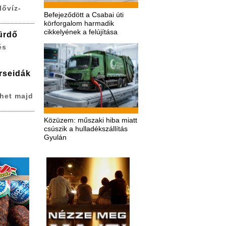
lővíz-
Befejeződött a Csabai úti
körforgalom harmadik
cikkelyének a felújítása
ürdő
és
erseidák
het majd
Közüzem: műszaki hiba miatt
csúszik a hulladékszállítás
Gyulán