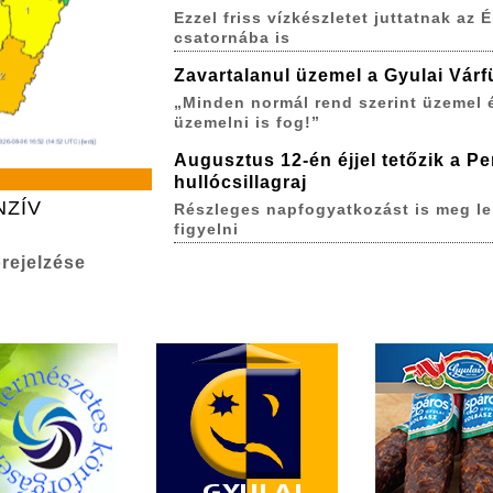
Ezzel friss vízkészletet juttatnak az É
csatornába is
Zavartalanul üzemel a Gyulai Várf
„Minden normál rend szerint üzemel 
üzemelni is fog!”
Augusztus 12-én éjjel tetőzik a P
hullócsillagraj
NZÍV
Részleges napfogyatkozást is meg le
figyelni
rejelzése