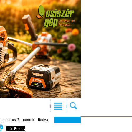
augusztus 7., péntek, Ibolya