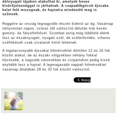
délnyugati tájakon alakulhat ki, amelyek heves
kísérőjelenséggel is járhatnak. A csapadékgócok éjszaka
kelet felé mozognak, és hajnalra mindenütt meg is
szűnnek.
Reggelre az ország legnagyobb részén kiderül az ég. Vasárnap
túlnyomóan napos, száraz idő valószínű délután már kevés
gomoly- és fátyolfelhővel.
Szombat estig még többfelé élénk
lesz az északnyugati, nyugati szél, de szélerősödés, viharos
széllökések csak zivatarok körül lehetnek.
A legalacsonyabb éjszakai hőmérséklet döntően 12 és 16 fok
között alakul, de az északi völgyekben néhány fokkal
hűvösebb, a nagyobb városokban és vízpartokon pedig kissé
enyhébb lesz a hajnal.
A legmagasabb nappali hőmérséklet
vasárnap általában 28 és 32 fok között valószínű.