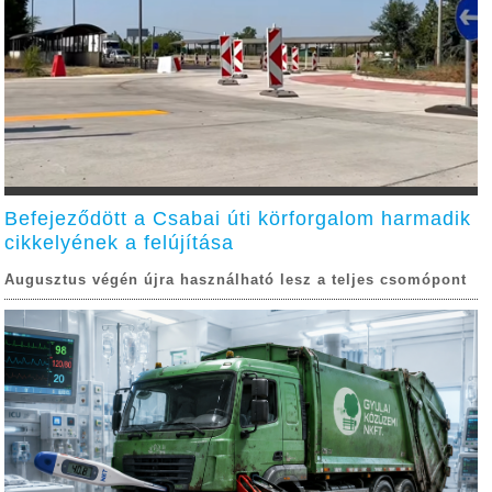
Befejeződött a Csabai úti körforgalom harmadik
cikkelyének a felújítása
Augusztus végén újra használható lesz a teljes csomópont