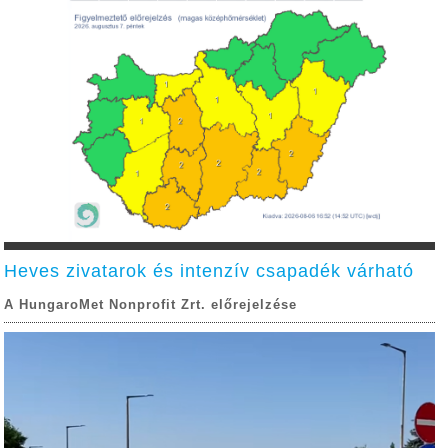
Heves zivatarok és intenzív csapadék várható
A HungaroMet Nonprofit Zrt. előrejelzése