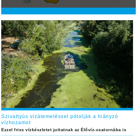
Szivattyús vízátemeléssel pótolják a hiányzó
vízhozamot
Ezzel friss vízkészletet juttatnak az Élővíz-csatornába is