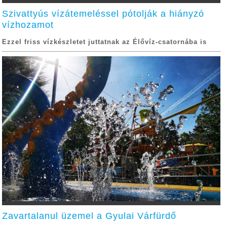
Szivattyús vízátemeléssel pótolják a hiányzó
vízhozamot
Ezzel friss vízkészletet juttatnak az Élővíz-csatornába is
Zavartalanul üzemel a Gyulai Várfürdő