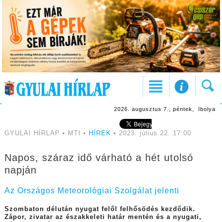
2026. augusztus 7., péntek, Ibolya
GYULAI HÍRLAP • MTI •
HÍREK
• 2023. július 22. 17:00
Napos, száraz idő várható a hét utolsó
napján
Az Országos Meteorológiai Szolgálat jelenti
Szombaton délután nyugat felől felhősödés kezdődik.
Zápor, zivatar az északkeleti határ mentén és a nyugati,