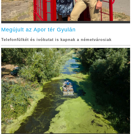
Megújult az Apor tér Gyulán
Telefonfülkét és ivókutat is kapnak a németvárosiak