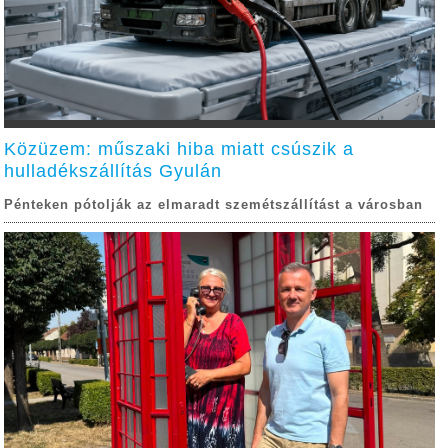
Közüzem: műszaki hiba miatt csúszik a
hulladékszállítás Gyulán
Pénteken pótolják az elmaradt szemétszállítást a városban