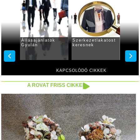
Állásajánlatok
Szerkezetlakatost
Állása
Gyulán
keresnek
Gyulá
resnek
KAPCSOLÓDÓ CIKKEK
A ROVAT FRISS CIKKEI