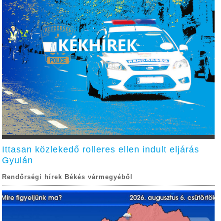
Ittasan közlekedő rolleres ellen indult eljárás
Gyulán
Rendőrségi hírek Békés vármegyéből