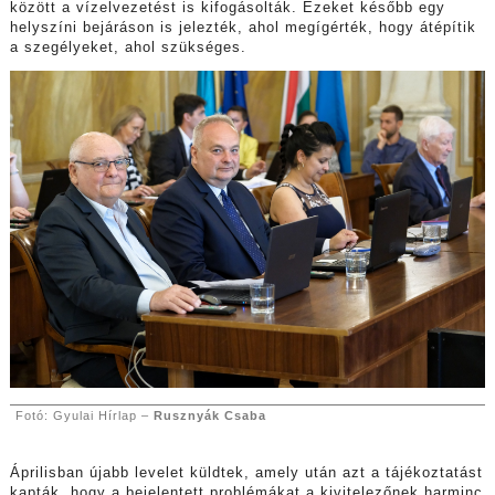
között a vízelvezetést is kifogásolták. Ezeket később egy
helyszíni bejáráson is jelezték, ahol megígérték, hogy átépítik
a szegélyeket, ahol szükséges.
Fotó: Gyulai Hírlap –
Rusznyák Csaba
Áprilisban újabb levelet küldtek, amely után azt a tájékoztatást
kapták, hogy a bejelentett problémákat a kivitelezőnek harminc