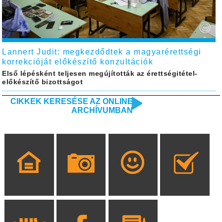
Lannert Judit: megkezdődtek a magyarérettségi
korrekcióját előkészítő konzultációk
Első lépésként teljesen megújították az érettségitétel-
előkészítő bizottságot
CIKKEK KERESÉSE AZ ONLINE
ARCHÍVUMBAN