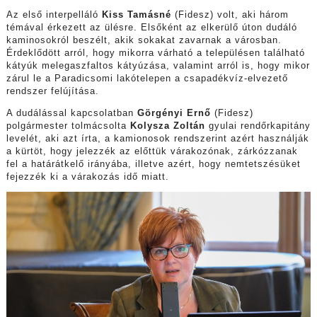
Az első interpelláló
Kiss Tamásné
(Fidesz) volt, aki három
témával érkezett az ülésre. Elsőként az elkerülő úton dudáló
kaminosokról beszélt, akik sokakat zavarnak a városban.
Érdeklődött arról, hogy mikorra várható a településen található
kátyúk melegaszfaltos kátyúzása, valamint arról is, hogy mikor
zárul le a Paradicsomi lakótelepen a csapadékvíz-elvezető
rendszer felújítása.
A dudálással kapcsolatban
Görgényi Ernő
(Fidesz)
polgármester tolmácsolta
Kolysza Zoltán
gyulai rendőrkapitány
levelét, aki azt írta, a kamionosok rendszerint azért használják
a kürtöt, hogy jelezzék az előttük várakozónak, zárkózzanak
fel a határátkelő irányába, illetve azért, hogy nemtetszésüket
fejezzék ki a várakozás idő miatt.