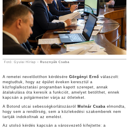
Fotó: Gyulai Hírlap –
Rusznyák Csaba
A remetei nevelőotthon kérdésére
Görgényi Ernő
válaszolt:
megtudtuk, hogy az épület éveken keresztül a
közfoglalkoztatási programban kapott szerepet, annak
átalakulása óta keresik a funkciót, amelyet betölthet, ennek
kapcsán a polgármester várja az ötleteket.
A Botond utcai sebességkorlátozásról
Molnár Csaba
elmondta,
hogy sem a rendőrség, sem a közlekedési szakemberek nem
tartják indokoltnak az emelést.
Az utolsó kérdés kapcsán a városvezető kifejtette: a