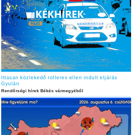
Ittasan közlekedő rolleres ellen indult eljárás
Gyulán
Rendőrségi hírek Békés vármegyéből