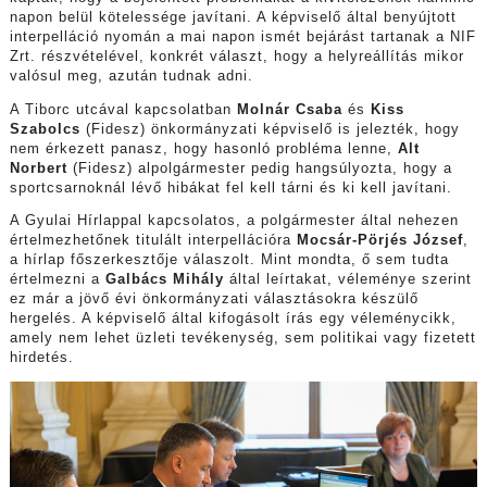
napon belül kötelessége javítani. A képviselő által benyújtott
interpelláció nyomán a mai napon ismét bejárást tartanak a NIF
Zrt. részvételével, konkrét választ, hogy a helyreállítás mikor
valósul meg, azután tudnak adni.
A Tiborc utcával kapcsolatban
Molnár Csaba
és
Kiss
Szabolcs
(Fidesz) önkormányzati képviselő is jelezték, hogy
nem érkezett panasz, hogy hasonló probléma lenne,
Alt
Norbert
(Fidesz) alpolgármester pedig hangsúlyozta, hogy a
sportcsarnoknál lévő hibákat fel kell tárni és ki kell javítani.
A Gyulai Hírlappal kapcsolatos, a polgármester által nehezen
értelmezhetőnek titulált interpellációra
Mocsár-Pörjés József
,
a hírlap főszerkesztője válaszolt. Mint mondta, ő sem tudta
értelmezni a
Galbács Mihály
által leírtakat, véleménye szerint
ez már a jövő évi önkormányzati választásokra készülő
hergelés. A képviselő által kifogásolt írás egy véleménycikk,
amely nem lehet üzleti tevékenység, sem politikai vagy fizetett
hirdetés.