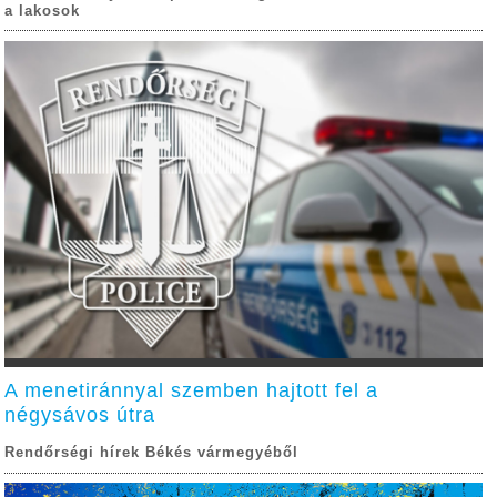
a lakosok
A menetiránnyal szemben hajtott fel a
négysávos útra
Rendőrségi hírek Békés vármegyéből