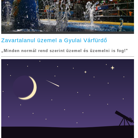
Zavartalanul üzemel a Gyulai Várfürdő
„Minden normál rend szerint üzemel és üzemelni is fog!”