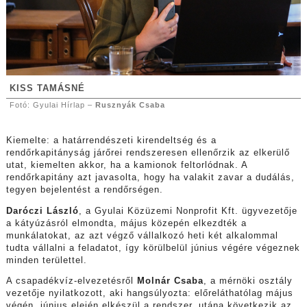
KISS TAMÁSNÉ
Fotó: Gyulai Hírlap –
Rusznyák Csaba
Kiemelte: a határrendészeti kirendeltség és a
rendőrkapitányság járőrei rendszeresen ellenőrzik az elkerülő
utat, kiemelten akkor, ha a kamionok feltorlódnak. A
rendőrkapitány azt javasolta, hogy ha valakit zavar a dudálás,
tegyen bejelentést a rendőrségen.
Daróczi László
, a Gyulai Közüzemi Nonprofit Kft. ügyvezetője
a kátyúzásról elmondta, május közepén elkezdték a
munkálatokat, az azt végző vállalkozó heti két alkalommal
tudta vállalni a feladatot, így körülbelül június végére végeznek
minden területtel.
A csapadékvíz-elvezetésről
Molnár Csaba
, a mérnöki osztály
vezetője nyilatkozott, aki hangsúlyozta: előreláthatólag május
végén, június elején elkészül a rendszer, utána következik az