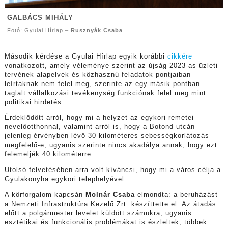
GALBÁCS MIHÁLY
Fotó: Gyulai Hírlap –
Rusznyák Csaba
Második kérdése a Gyulai Hírlap egyik korábbi
cikkére
vonatkozott, amely véleménye szerint az újság 2023-as üzleti
tervének alapelvek és közhasznú feladatok pontjaiban
leírtaknak nem felel meg, szerinte az egy másik pontban
taglalt vállalkozási tevékenység funkciónak felel meg mint
politikai hirdetés.
Érdeklődött arról, hogy mi a helyzet az egykori remetei
nevelőotthonnal, valamint arról is, hogy a Botond utcán
jelenleg érvényben lévő 30 kilométeres sebességkorlátozás
megfelelő-e, ugyanis szerinte nincs akadálya annak, hogy ezt
felemeljék 40 kilométerre.
Utolsó felvetésében arra volt kíváncsi, hogy mi a város célja a
Gyulakonyha egykori telephelyével.
A körforgalom kapcsán
Molnár Csaba
elmondta: a beruházást
a Nemzeti Infrastruktúra Kezelő Zrt. készíttette el. Az átadás
előtt a polgármester levelet küldött számukra, ugyanis
esztétikai és funkcionális problémákat is észleltek, többek