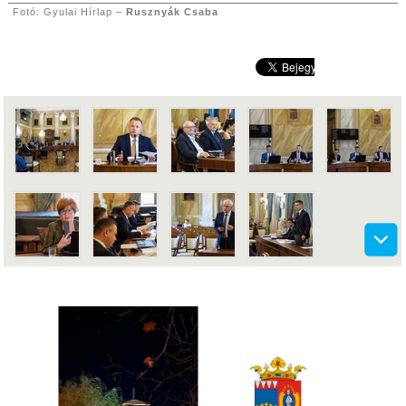
Fotó: Gyulai Hírlap –
Rusznyák Csaba