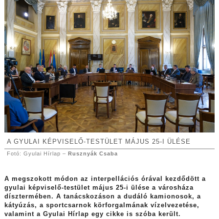
A GYULAI KÉPVISELŐ-TESTÜLET MÁJUS 25-I ÜLÉSE
Fotó: Gyulai Hírlap –
Rusznyák Csaba
A megszokott módon az interpellációs órával kezdődött a
gyulai képviselő-testület május 25-i ülése a városháza
dísztermében. A tanácskozáson a dudáló kamionosok, a
kátyúzás, a sportcsarnok körforgalmának vízelvezetése,
valamint a Gyulai Hírlap egy cikke is szóba került.