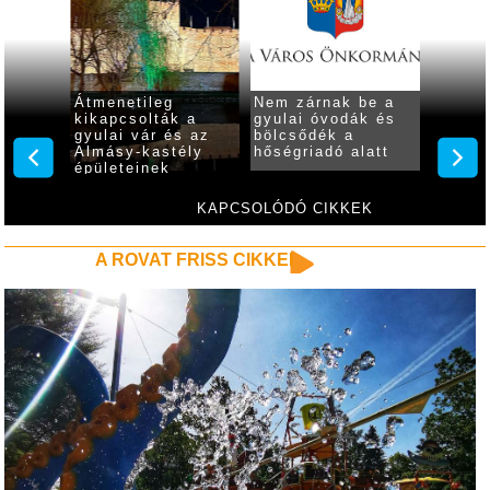
Átmenetileg
Nem zárnak be a
Gyulán
és
kikapcsolták a
gyulai óvodák és
nincs 
kusokkal
gyulai vár és az
bölcsődék a
vízkor
gatókat
Almásy-kastély
hőségriadó alatt
ásy-
épületeinek
díszkivilágítását
KAPCSOLÓDÓ CIKKEK
A ROVAT FRISS CIKKEI