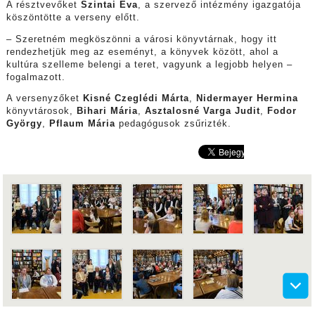
A résztvevőket
Szintai Éva
, a szervező intézmény igazgatója
köszöntötte a verseny előtt.
– Szeretném megköszönni a városi könyvtárnak, hogy itt
rendezhetjük meg az eseményt, a könyvek között, ahol a
kultúra szelleme belengi a teret, vagyunk a legjobb helyen –
fogalmazott.
A versenyzőket
Kisné Czeglédi Márta
,
Nidermayer Hermina
könyvtárosok,
Bihari Mária
,
Asztalosné Varga Judit
,
Fodor
György
,
Pflaum Mária
pedagógusok zsűrizték.