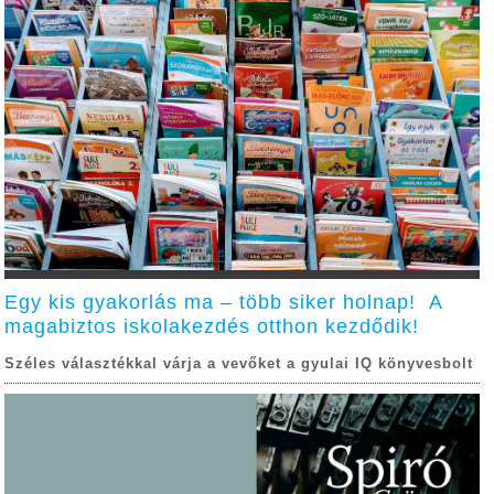
Egy kis gyakorlás ma – több siker holnap! A
magabiztos iskolakezdés otthon kezdődik!
Széles választékkal várja a vevőket a gyulai IQ könyvesbolt