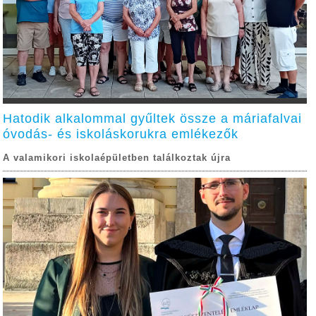
Hatodik alkalommal gyűltek össze a máriafalvai
óvodás- és iskoláskorukra emlékezők
A valamikori iskolaépületben találkoztak újra