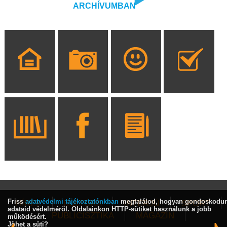
ARCHÍVUMBAN
Friss
adatvédelmi tájékoztatónkban
megtalálod, hogyan gondoskodu
HÍREK
KULTÚRA
INTERJÚ
SPORT
adataid védelméről. Oldalainkon HTTP-sütiket használunk a jobb
PUBLICISZTIKA
MAGAZIN
működésért.
Jöhet a süti?