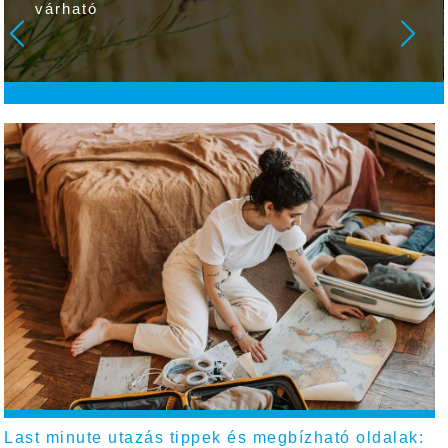
holnap! A magabiztos iskolakezdés otthon
kezdődik!
Last minute utazás tippek és megbízható oldalak: