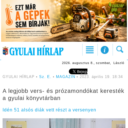
2026. augusztus 8., szombat, László
GYULAI HÍRLAP •
Sz. E.
•
MAGAZIN
• 2023. április 19. 18:34
A legjobb vers- és prózamondókat keresték
a gyulai könyvtárban
Idén 51 alsós diák vett részt a versenyen