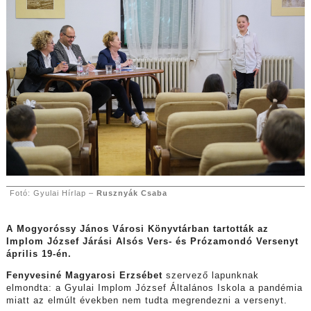
Fotó: Gyulai Hírlap –
Rusznyák Csaba
A Mogyoróssy János Városi Könyvtárban tartották az
Implom József Járási Alsós Vers- és Prózamondó Versenyt
április 19-én.
Fenyvesiné Magyarosi Erzsébet
szervező lapunknak
elmondta: a Gyulai Implom József Általános Iskola a pandémia
miatt az elmúlt években nem tudta megrendezni a versenyt.