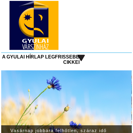
A GYULAI HÍRLAP LEGFRISSEBB
CIKKEI
Egy kis gyakorlás ma – több siker