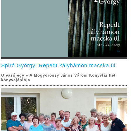
Spiró György: Repedt kályhámon macska ül
Olvasójegy – A Mogyoróssy János Városi Könyvtár heti
könyvajánlója