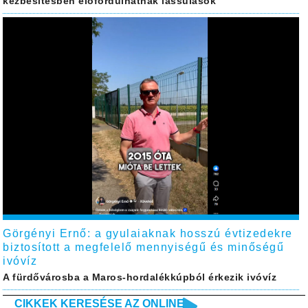
kézbesítésben előfordulhatnak lassulások
Görgényi Ernő: a gyulaiaknak hosszú évtizedekre
biztosított a megfelelő mennyiségű és minőségű
ivóvíz
A fürdővárosba a Maros-hordalékkúpból érkezik ivóvíz
CIKKEK KERESÉSE AZ ONLINE