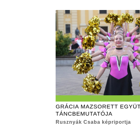
GRÁCIA MAZSORETT EGYÜ
TÁNCBEMUTATÓJA
Rusznyák Csaba képriportja