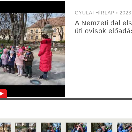
GYULAI HÍRLAP • 2023.
A Nemzeti dal el
úti ovisok előad