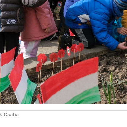
k Csaba