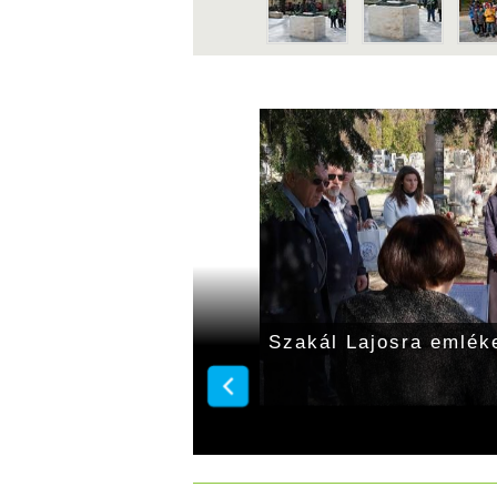
erenc Társaság XXXV.
Díszpolgári címet kap
senye
március 15-én