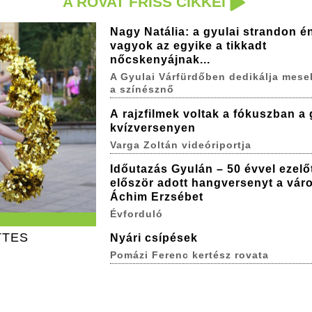
A ROVAT FRISS CIKKEI
Nagy Natália: a gyulai strandon é
vagyok az egyike a tikkadt
nőcskenyájnak...
A Gyulai Várfürdőben dedikálja mese
a színésznő
A rajzfilmek voltak a fókuszban a 
kvízversenyen
Varga Zoltán videóriportja
Időutazás Gyulán – 50 évvel ezelő
először adott hangversenyt a vár
Áchim Erzsébet
Évforduló
TTES
Nyári csípések
Pomázi Ferenc kertész rovata