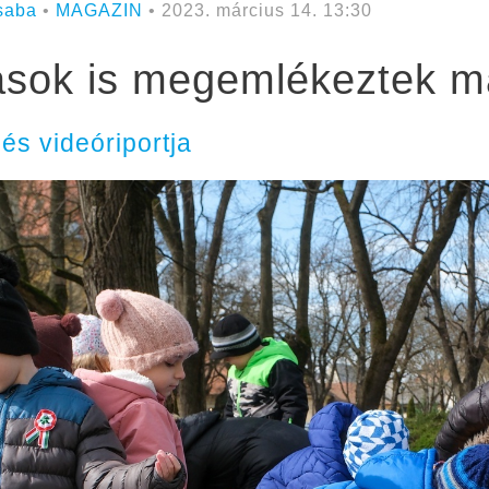
saba
•
MAGAZIN
• 2023. március 14. 13:30
ások is megemlékeztek má
s videóriportja