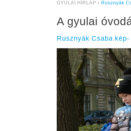
GYULAI HÍRLAP •
Rusznyák C
A gyulai óvod
Rusznyák Csaba kép- é