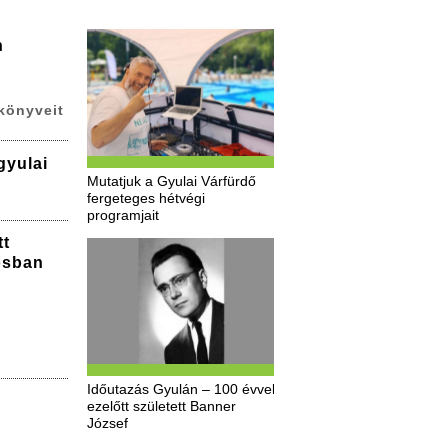
n
könyveit
gyulai
Mutatjuk a Gyulai Várfürdő
fergeteges hétvégi
programjait
tt
osban
Időutazás Gyulán – 100 évvel
ezelőtt született Banner
József