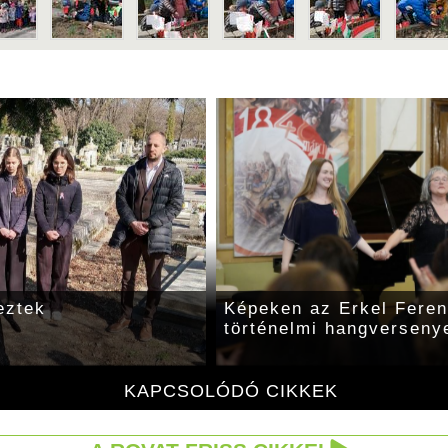
ott Ambrus Lajos író
Március 15-e egyszerre
függetlenséget, egy új 
és a nemzet heroikus e
KAPCSOLÓDÓ CIKKEK