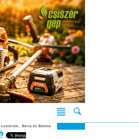
 csütörtök, Berta és Bettina