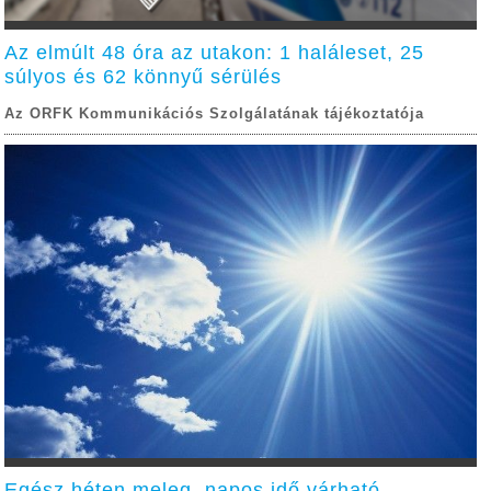
Az elmúlt 48 óra az utakon: 1 haláleset, 25
súlyos és 62 könnyű sérülés
Az ORFK Kommunikációs Szolgálatának tájékoztatója
Egész héten meleg, napos idő várható