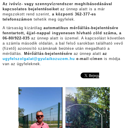
Az ivóvíz- vagy szennyvízrendszer meghibásodásával
kapcsolatos bejelentéseiket
az ünnep alatt is a már
megszokott rend szerint,
a központi 362-377-es
telefonszámon
tehetik meg ügyfelek.
A társaság kizárólag
automatikus mérőállás-bejelentésére
fenntartott, éjjel-nappal ingyenesen hívható zöld száma, a
06-80/922-035
az ünnep alatt is üzemel. A kapcsolást követően
a számla második oldalán, a bal felső sarokban található vevő
(fizető) azonosító számának beütése után megadható a
mérőállás.
Mérőállás-bejelentésére
az ünnep alatt
az
ugyfelszolgalat@gyulaikozuzem.hu
e-mail
-
címen
is módja
van az ügyfeleknek.