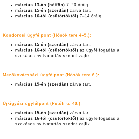
március 13-án (hétfőn)
7–20 óráig
március 15-én (szerdán)
zárva tart.
március 16-tól (csütörtöktől)
7–14 óráig
Kondorosi ügyfélpont (Hősök tere 4–5.):
március 15-én (szerdán)
zárva tart.
március 16-tól (csütörtöktől)
az ügyfélfogadás a
szokásos nyitvatartás szerint zajlik.
Mezőkovácsházi ügyfélpont (Hősök tere 6.):
március 15-én (szerdán)
zárva tart.
Újkígyósi ügyfélpont (Petőfi u. 40.):
március 15-én (szerdán)
zárva tart.
március 16-tól (csütörtöktől)
az ügyfélfogadás a
szokásos nyitvatartás szerint zajlik.