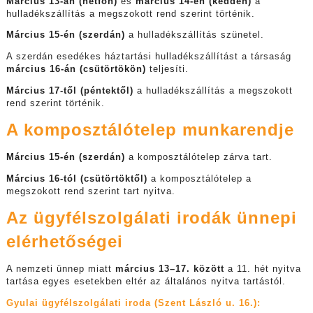
Március 13-án (hétfőn)
és
március 14-én (kedden)
a
hulladékszállítás a megszokott rend szerint történik.
Március 15-én (szerdán)
a hulladékszállítás szünetel.
A szerdán esedékes háztartási hulladékszállítást a társaság
március 16-án (csütörtökön)
teljesíti.
Március 17-től (péntektől)
a hulladékszállítás a megszokott
rend szerint történik.
A komposztálótelep munkarendje
Március 15-én (szerdán)
a komposztálótelep zárva tart.
Március 16-tól (csütörtöktől)
a komposztálótelep a
megszokott rend szerint tart nyitva.
Az ügyfélszolgálati irodák ünnepi
elérhetőségei
A nemzeti ünnep miatt
március 13–17. között
a 11. hét nyitva
tartása egyes esetekben eltér az általános nyitva tartástól.
Gyulai ügyfélszolgálati iroda (Szent László u. 16.):