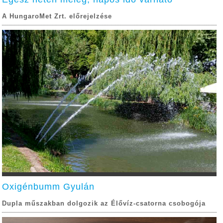
A HungaroMet Zrt. előrejelzése
Oxigénbumm Gyulán
Dupla műszakban dolgozik az Élővíz-csatorna csobogója