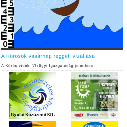
A Körösök vasárnap reggeli vízállása
A Körös-vidéki Vízügyi Igazgatóság jelentése