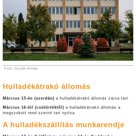
Fotó: Gyulai Hírlap
Hulladékátrakó állomás
Március 15-én (szerdán)
a hulladékátrakó állomás zárva tart.
Március 16-tól (csütörtöktől)
a hulladékátrakó állomás a
megszokott rend szerint tart nyitva.
A hulladékszállítás munkarendje