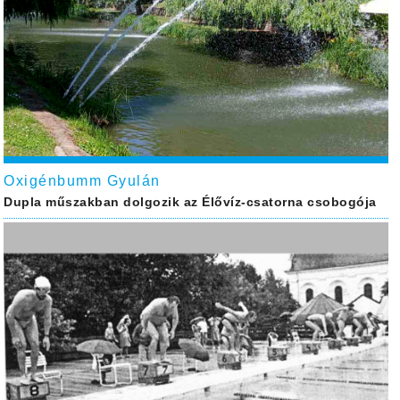
Oxigénbumm Gyulán
Dupla műszakban dolgozik az Élővíz-csatorna csobogója