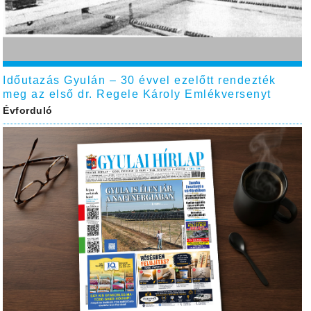
Időutazás Gyulán – 30 évvel ezelőtt rendezték
meg az első dr. Regele Károly Emlékversenyt
Évforduló