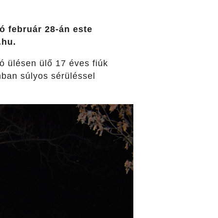
ó február 28-án este
.hu.
ó ülésen ülő 17 éves fiúk
nban súlyos sérüléssel