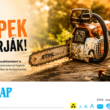
2026. au
A
A
A