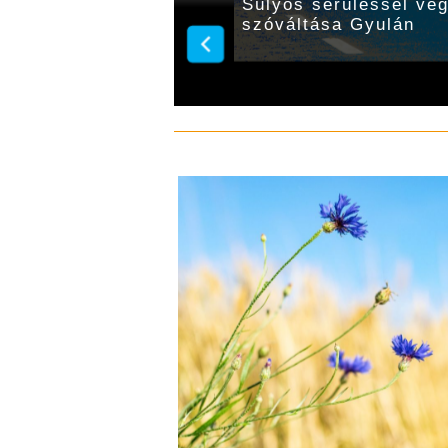
 utakon: 12 súlyos és
Súlyos sérüléssel végz
szóváltása Gyulán