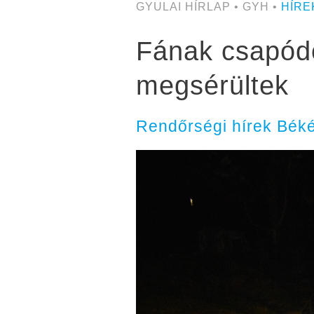
GYULAI HÍRLAP • GYH •
HÍRE
Fának csapódo
megsérültek
Rendőrségi hírek Bék