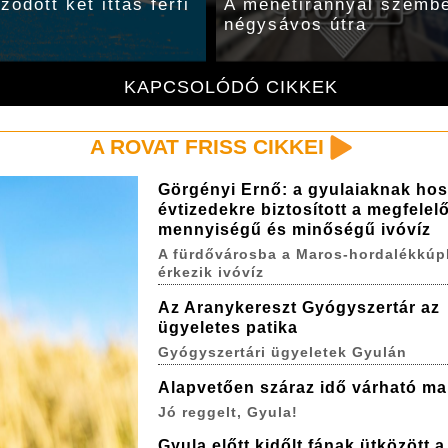
ődött két ittas férfi
A menetiránnyal szemben
négysávos útra
KAPCSOLÓDÓ CIKKEK
A ROVAT FRISS CIKKEI
Görgényi Ernő: a gyulaiaknak ho
évtizedekre biztosított a megfelel
mennyiségű és minőségű ivóvíz
A fürdővárosba a Maros-hordalékkúp
érkezik ivóvíz
Az Aranykereszt Gyógyszertár az
ügyeletes patika
Gyógyszertári ügyeletek Gyulán
Alapvetően száraz idő várható ma
Jó reggelt, Gyula!
Gyula előtt kidőlt fának ütközött 