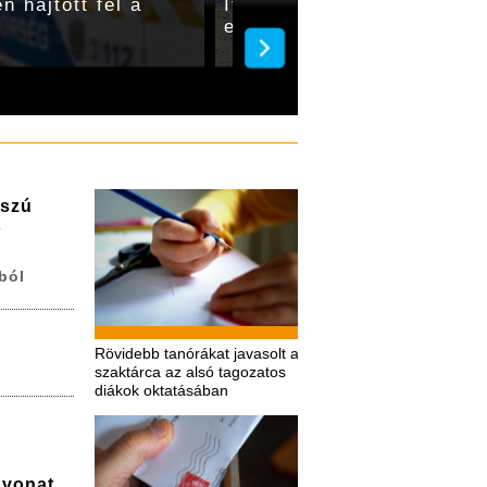
 hajtott fel a
Ittasan közlekedő rolleres
eljárás Gyulán
sszú
ő
ból
Rövidebb tanórákat javasolt a
szaktárca az alsó tagozatos
diákok oktatásában
a vonat