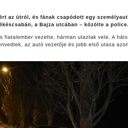
rt az útról, és fának csapódott egy személyaut
ékéscsabán, a Bajza utcában – közölte a police
s fiatalember vezette, hárman utaztak vele. A háts
envedtek, az autó vezetője és jobb első utasa azo