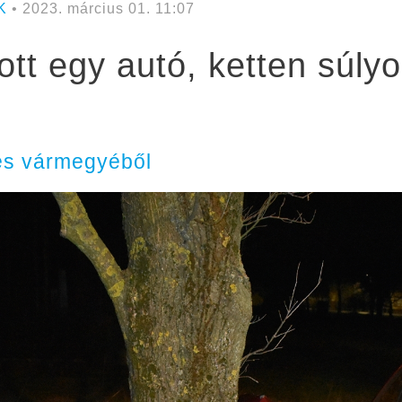
K
• 2023. március 01. 11:07
tt egy autó, ketten súly
és vármegyéből