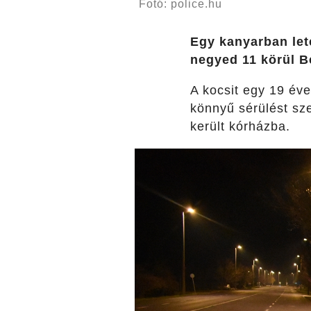
Fotó: police.hu
Egy kanyarban leté
negyed 11 körül B
A kocsit egy 19 éve
könnyű sérülést sz
került kórházba.