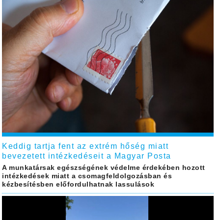
Keddig tartja fent az extrém hőség miatt
bevezetett intézkedéseit a Magyar Posta
A munkatársak egészségének védelme érdekében hozott
intézkedések miatt a csomagfeldolgozásban és
kézbesítésben előfordulhatnak lassulások