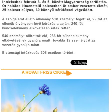
intézkedtek február 3. és 5. között Magyarország területén.
Öt halálos kimenetelű balesetben öt ember vesztette életét,
25 baleset súlyos, 60 könnyű sérüléssel végződött.
A szolgálatot ellátó állomány 518 személyt fogott el, 92 főt az
ellenük érvényben lévő körözés alapján, 240 főt
bűncselekmény elkövetésén értek tetten.
540 személyt állítottak elő, 236 főt bűncselekmény
elkövetésének gyanúja miatt, további 19 személyt ittas
vezetés gyanúja miatt.
Biztonsági intézkedés 308 esetben történt.
A ROVAT FRISS CIKKEI