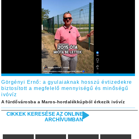
Görgényi Ernő: a gyulaiaknak hosszú évtizedekre
biztosított a megfelelő mennyiségű és minőségű
ivóvíz
A fürdővárosba a Maros-hordalékkúpból érkezik ivóvíz
CIKKEK KERESÉSE AZ ONLINE
ARCHÍVUMBAN