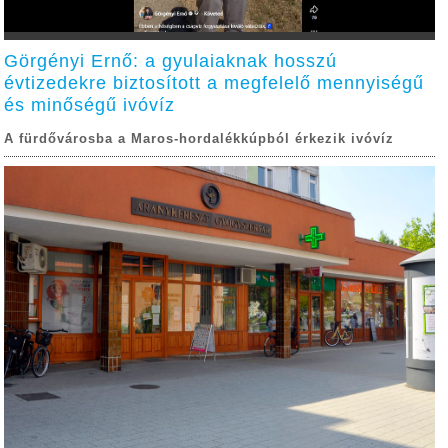
Görgényi Ernő: a gyulaiaknak hosszú
évtizedekre biztosított a megfelelő mennyiségű
és minőségű ivóvíz
A fürdővárosba a Maros-hordalékkúpból érkezik ivóvíz