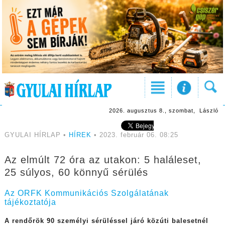
2026. augusztus 8., szombat, László
GYULAI HÍRLAP •
HÍREK
• 2023. február 06. 08:25
Az elmúlt 72 óra az utakon: 5 haláleset,
25 súlyos, 60 könnyű sérülés
Az ORFK Kommunikációs Szolgálatának
tájékoztatója
A rendőrök 90 személyi sérüléssel járó közúti balesetnél