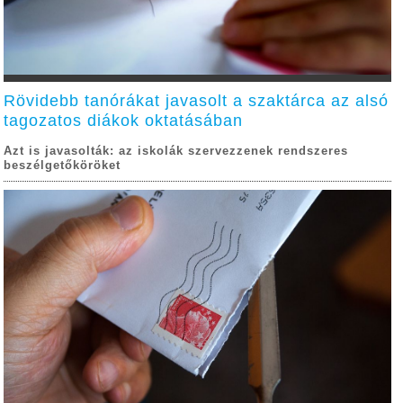
Rövidebb tanórákat javasolt a szaktárca az alsó
tagozatos diákok oktatásában
Azt is javasolták: az iskolák szervezzenek rendszeres
beszélgetőköröket