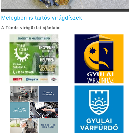
Melegben is tartós virágdíszek
A Tünde virágüzlet ajánlatai