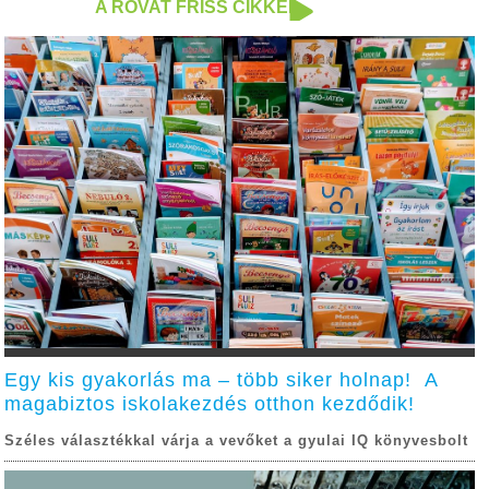
A ROVAT FRISS CIKKEI
Egy kis gyakorlás ma – több siker holnap! A
magabiztos iskolakezdés otthon kezdődik!
Széles választékkal várja a vevőket a gyulai IQ könyvesbolt