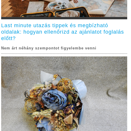
Last minute utazás tippek és megbízható
oldalak: hogyan ellenőrizd az ajánlatot foglalás
előtt?
Nem árt néhány szempontot figyelembe venni