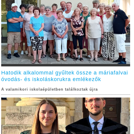
Hatodik alkalommal gyűltek össze a máriafalvai
óvodás- és iskoláskorukra emlékezők
A valamikori iskolaépületben találkoztak újra