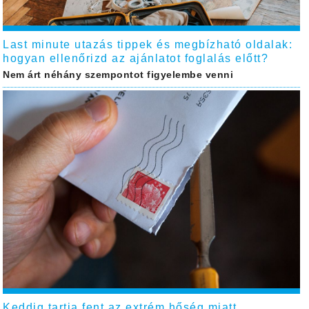
Last minute utazás tippek és megbízható oldalak:
hogyan ellenőrizd az ajánlatot foglalás előtt?
Nem árt néhány szempontot figyelembe venni
Keddig tartja fent az extrém hőség miatt