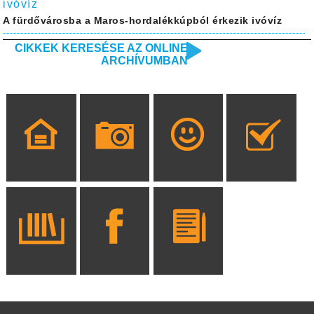
ivóvíz
A fürdővárosba a Maros-hordalékkúpból érkezik ivóvíz
CIKKEK KERESÉSE AZ ONLINE
ARCHÍVUMBAN