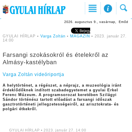
2026. augusztus 9., vasárnap, Emőd
GYULAI HÍRLAP •
Varga Zoltán
•
MAGAZIN
• 2023. január 27.
14:00
Farsangi szokásokról és ételekről az
Almásy-kastélyban
Varga Zoltán videóriportja
A helytörténet, a régészet, a néprajz, a muzeológia iránt
érdeklődőknek indított szabadegyetemet a gyulai Erkel
Ferenc Múzeum. A programsorozat keretében Szilágyi
Sándor történész tartott előadást a farsangi időszak
gasztrotörténeti jellegzetességeiről, az arisztokrata- és
polgári étkekről.
GYULAI HÍRLAP • 2023. január 27. 14:00