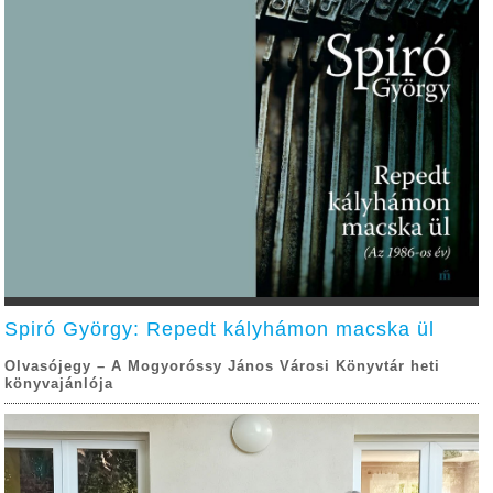
Spiró György: Repedt kályhámon macska ül
Olvasójegy – A Mogyoróssy János Városi Könyvtár heti
könyvajánlója