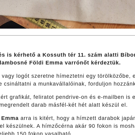
és is kérhető
a Kossuth tér 11. szám alatti Bíb
alambosné Földi Emma varrónőt kérdeztük.
ot vagy logót szeretne hímeztetni egy törölközőbe,
e csináltatni a munkavállalóinak, forduljon hozzá
rt grafikát, feliratot pendrive-on és e-mailben is el
egrendelt darab másfél-két hét alatt készül el.
i Emma
arra is kitért, hogy a hímzett darabok jap
l készülnek. A hímzőcérna akár 90 fokon is mosh
feljebb 150 fokon vasalható.