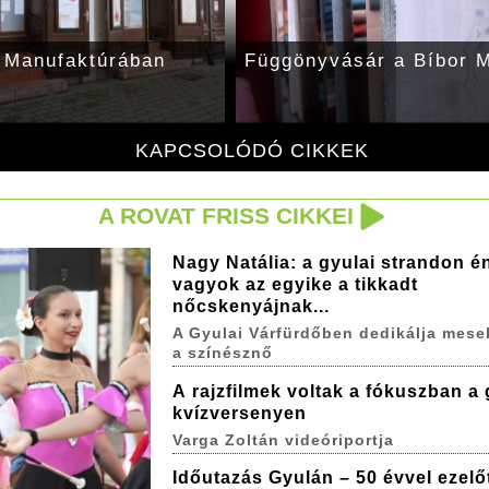
 Manufaktúrában
Függönyvásár a Bíbor 
KAPCSOLÓDÓ CIKKEK
A ROVAT FRISS CIKKEI
Nagy Natália: a gyulai strandon é
vagyok az egyike a tikkadt
nőcskenyájnak...
A Gyulai Várfürdőben dedikálja mese
a színésznő
A rajzfilmek voltak a fókuszban a 
kvízversenyen
Varga Zoltán videóriportja
Időutazás Gyulán – 50 évvel ezelő