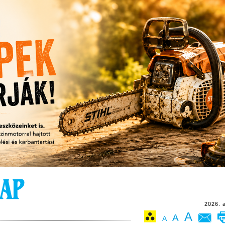
2026. 
A
A
A