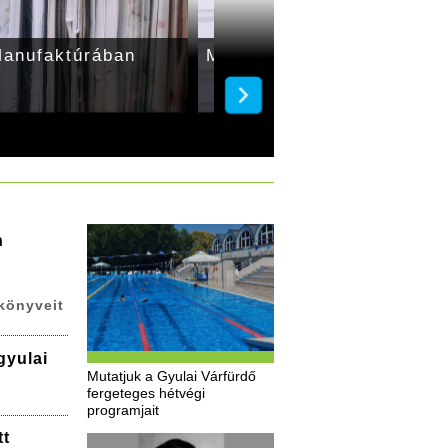
Manufaktúrában
Minőségi függönyök elérh
n
könyveit
gyulai
Mutatjuk a Gyulai Várfürdő
fergeteges hétvégi
programjait
tt