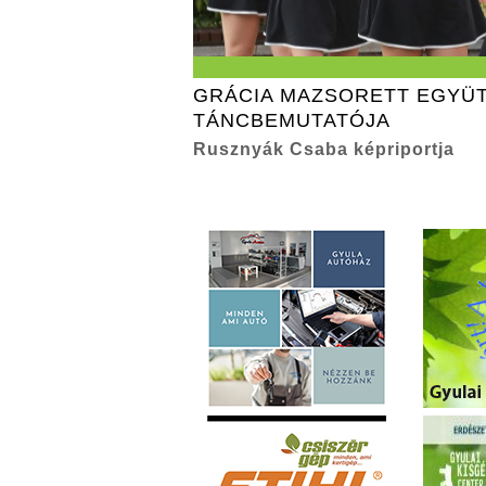
GRÁCIA MAZSORETT EGYÜ
TÁNCBEMUTATÓJA
Rusznyák Csaba képriportja