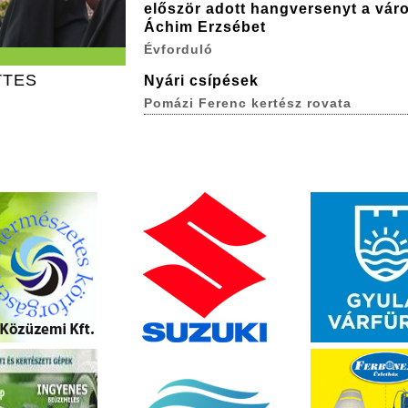
először adott hangversenyt a vár
Áchim Erzsébet
Évforduló
TTES
Nyári csípések
Pomázi Ferenc kertész rovata