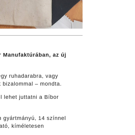
or Manufaktúrában, az új
 egy ruhadarabra, vagy
nk bizalommal – mondta.
 lehet juttatni a Bíbor
án gyártmányú, 14 színnel
ató, kíméletesen