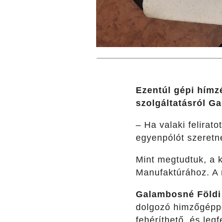
Ezentúl gépi hímz
szolgáltatásról G
– Ha valaki felirat
egyenpólót szeretn
Mint megtudtuk, a ké
Manufaktúrához. A m
Galambosné Föld
dolgozó himzőgéppe
fehéríthető, és leg