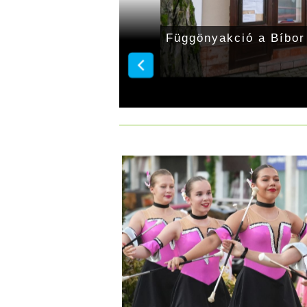
r Manufaktúrában
Függönyakció a Bíbor