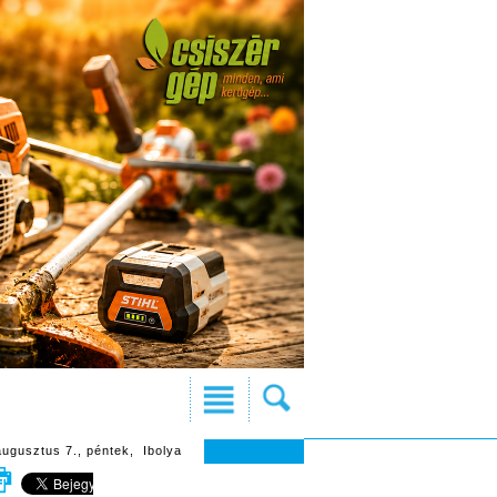
augusztus 7., péntek, Ibolya