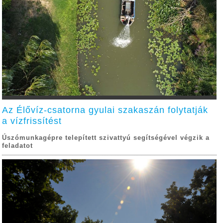
Az Élővíz-csatorna gyulai szakaszán folytatják
a vízfrissítést
Úszómunkagépre telepített szivattyú segítségével végzik a
feladatot