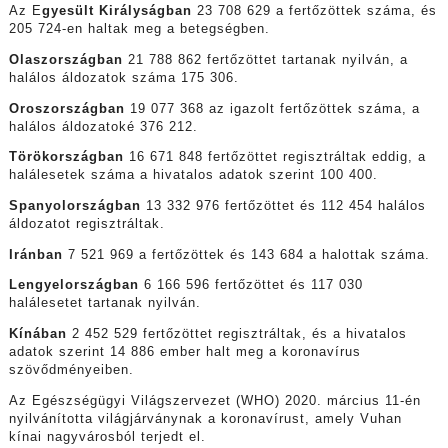
Az E
gyesült Királyságban
23 708 629 a fertőzöttek száma, és
205 724-en haltak meg a betegségben.
Olaszországban
21 788 862 fertőzöttet tartanak nyilván, a
halálos áldozatok száma 175 306.
Oroszországban
19 077 368 az igazolt fertőzöttek száma, a
halálos áldozatoké 376 212.
Törökországban
16 671 848 fertőzöttet regisztráltak eddig, a
halálesetek száma a hivatalos adatok szerint 100 400.
Spanyolországban
13 332 976 fertőzöttet és 112 454 halálos
áldozatot regisztráltak.
Iránban
7 521 969 a fertőzöttek és 143 684 a halottak száma.
Lengyelországban
6 166 596 fertőzöttet és 117 030
halálesetet tartanak nyilván.
Kínában
2 452 529 fertőzöttet regisztráltak, és a hivatalos
adatok szerint 14 886 ember halt meg a koronavírus
szövődményeiben.
Az Egészségügyi Világszervezet (WHO) 2020. március 11-én
nyilvánította világjárványnak a koronavírust, amely Vuhan
kínai nagyvárosból terjedt el.