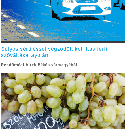
Súlyos sérüléssel végződött két ittas férfi
szóváltása Gyulán
Rendőrségi hírek Békés vármegyéből