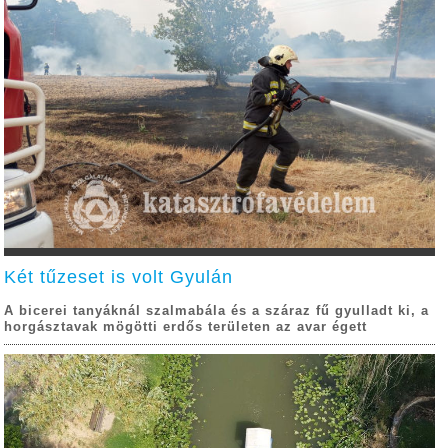
Két tűzeset is volt Gyulán
A bicerei tanyáknál szalmabála és a száraz fű gyulladt ki, a
horgásztavak mögötti erdős területen az avar égett