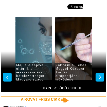
k
Május elsejével
Változik a Békés
6,421 
ít a
eltörlik a
Megyei Központi
beolto
z, a
maszkviselési
Kórház
az új 
zatoké
kötelezettséget
oltópontjának
száma,
Magyarországon
működése
héten 
beteg
KAPCSOLÓDÓ CIKKEK
A ROVAT FRISS CIKKEI