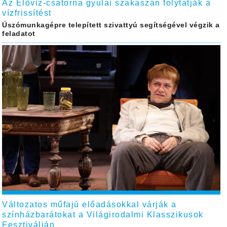
Az Élővíz-csatorna gyulai szakaszán folytatják a
vízfrissítést
Úszómunkagépre telepített szivattyú segítségével végzik a
feladatot
Változatos műfajú előadásokkal várják a
színházbarátokat a Világirodalmi Klasszikusok
Fesztiválján