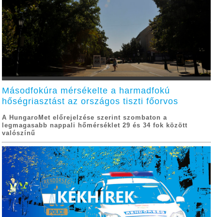
Másodfokúra mérsékelte a harmadfokú
hőségriasztást az országos tiszti főorvos
A HungaroMet előrejelzése szerint szombaton a
legmagasabb nappali hőmérséklet 29 és 34 fok között
valószínű