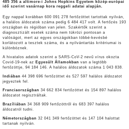
485 356 a altimore-i Johns Hopkins Egyetem közép-európai
idő szerint vasárnap kora reggeli adatai alapján.
Egy nappal korábban 600 091 278 fertőzöttet tartottak nyilván,
a halálos áldozatok száma pedig 6 484 417 volt. A fertőzés 193
országban és régióban van jelen. Szakértők szerint a
diagnosztizált esetek száma nem tükrözi pontosan a
valóságot, mert az egyes országokban többé-kevésbé
korlátozott a tesztek száma, és a nyilvántartás kritériumai is
különböznek.
A hivatalos adatok szerint a SARS-CoV-2 nevű vírus okozta
Covid-19-nek az
Egyesült Államokban
van a legtöbb
fertőzöttje, 94 184 146. A halálos áldozatok száma 1 043 838.
Indiában
44 398 696 fertőzöttet és 527 597 halálos áldozatot
jegyeztek fel.
Franciaországban
34 662 834 fertőzöttet és 154 897 halálos
áldozatot regisztráltak.
Brazíliában
34 368 909 fertőzöttről és 683 397 halálos
áldozatról tudni.
Németországban
32 041 349 fertőzöttet és 147 104 halottat
tartanak nyilván.