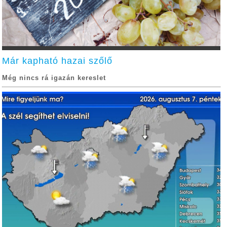
Már kapható hazai szőlő
Még nincs rá igazán kereslet