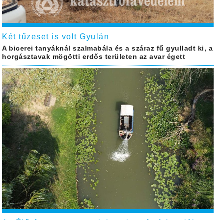
Két tűzeset is volt Gyulán
A bicerei tanyáknál szalmabála és a száraz fű gyulladt ki, a
horgásztavak mögötti erdős területen az avar égett