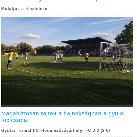
Mutatjuk a részleteket
Magabiztosan rajtolt a bajnokságban a gyulai
focicsapat
Gyulai Termál FC–Hódmezővásárhelyi FC 3-0 (2-0)