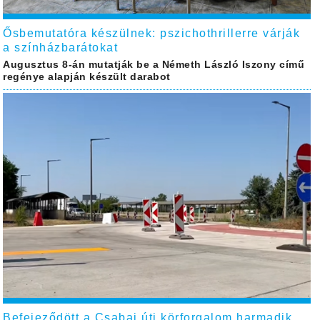
Ősbemutatóra készülnek: pszichothrillerre várják
a színházbarátokat
Augusztus 8-án mutatják be a Németh László Iszony című
regénye alapján készült darabot
Befejeződött a Csabai úti körforgalom harmadik