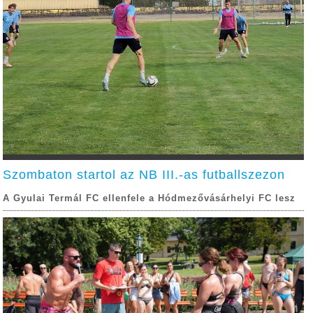
Szombaton startol az NB III.-as futballszezon
A Gyulai Termál FC ellenfele a Hódmezővásárhelyi FC lesz