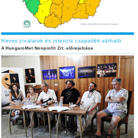
Heves zivatarok és intenzív csapadék várható
A HungaroMet Nonprofit Zrt. előrejelzése