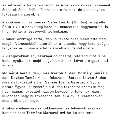
Az edzésekre Németországból és Amerikából is szép számmal
érkeztek érdeklődők, főként fekete övesek, de alacsonyabb
fokozatú karatésok is.
A szakmai munkát
sensei
Sáfár László
(10. dan) felügyelte.
Rajta kívül a szövetség hazai és nemzetközi nagymesterei is
finomítottak a résztvevők technikáján.
A tábort övvizsga zárta, idén 15 fekete öves mérettette meg
magát. Városunkból hatan álltak a tatamira, hogy bizonyságot
tegyenek arról, megérettek a következő danfokozatra.
A vizsgázóknak egy szakmai dolgozatot, referendumot is be
kellet nyújtaniuk, majd megvédeniük, ezt követte a gyakorlati
vizsga.
Molnár Albert
3. dan,
Imre Márton
4. dan,
Borbély Tamás
4.
dan,
Kovács Tamás
4. dan fokozatot,
Baracsi István
5. dan
mesteri fokozatot ért el.
Sensei Torma György
, a Gyulai
Karate Egyesület vezetője a 8. dan fokozatot szerezte meg.
Ilyen magas fokozatot nagyon kevesen birtokolnak, ezért
különösen nagy büszkeséggel tölti el a gyulai karatésokat
mesterük eredménye.
A tábor eredményes és zökkenőmentes lebonyolítását és
koordinálását
Tormáné Marosvölgyi Anikó
segítette.