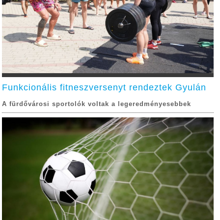
Funkcionális fitneszversenyt rendeztek Gyulán
A fürdővárosi sportolók voltak a legeredményesebbek