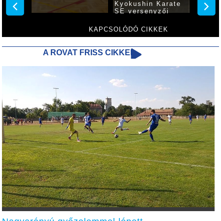
n
Kyokushin Karate
SE versenyzői
KAPCSOLÓDÓ CIKKEK
A ROVAT FRISS CIKKEI