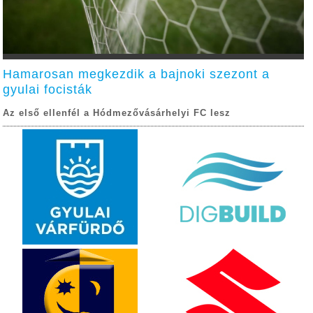
Hamarosan megkezdik a bajnoki szezont a
gyulai focisták
Az első ellenfél a Hódmezővásárhelyi FC lesz