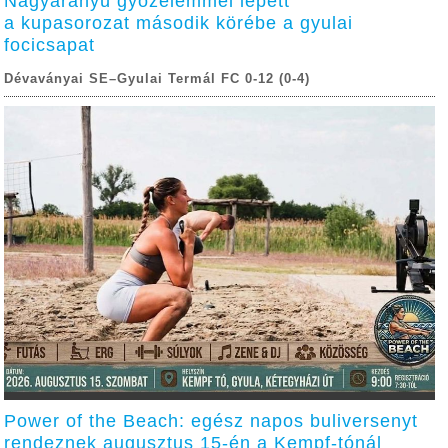
Nagyarányú győzelemmel lépett
a kupasorozat második körébe a gyulai
focicsapat
Dévaványai SE–Gyulai Termál FC 0-12 (0-4)
Power of the Beach: egész napos buliversenyt
rendeznek augusztus 15-én a Kempf-tónál