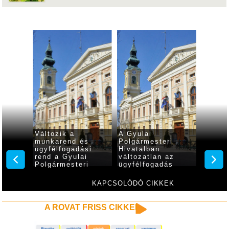
Változik a
A Gyulai
Már le
 gyulai
munkarend és
Polgármesteri
regiszt
i
ügyfélfogadási
Hivatalban
diákm
rend a Gyulai
változatlan az
Polgármesteri
ügyfélfogadás
Hivatalban
KAPCSOLÓDÓ CIKKEK
A ROVAT FRISS CIKKEI