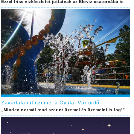
Ezzel friss vízkészletet juttatnak az Élővíz-csatornába is
Zavartalanul üzemel a Gyulai Várfürdő
„Minden normál rend szerint üzemel és üzemelni is fog!”