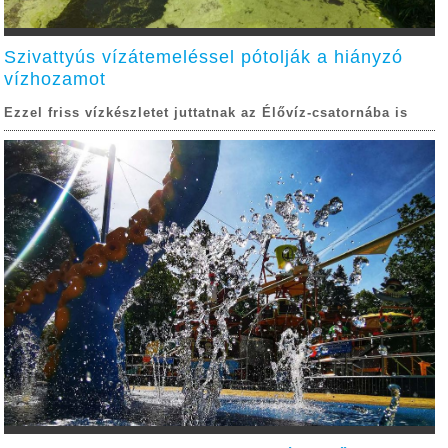
Szivattyús vízátemeléssel pótolják a hiányzó
vízhozamot
Ezzel friss vízkészletet juttatnak az Élővíz-csatornába is