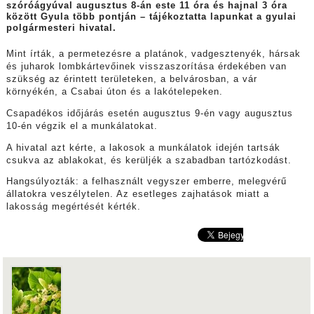
szóróágyúval augusztus 8-án este 11 óra és hajnal 3 óra
között Gyula több pontján – tájékoztatta lapunkat a gyulai
polgármesteri hivatal.
Mint írták, a permetezésre a platánok, vadgesztenyék, hársak
és juharok lombkártevőinek visszaszorítása érdekében van
szükség az érintett területeken, a belvárosban, a vár
környékén, a Csabai úton és a lakótelepeken.
Csapadékos időjárás esetén augusztus 9-én vagy augusztus
10-én végzik el a munkálatokat.
A hivatal azt kérte, a lakosok a munkálatok idején tartsák
csukva az ablakokat, és kerüljék a szabadban tartózkodást.
Hangsúlyozták: a felhasznált vegyszer emberre, melegvérű
állatokra veszélytelen. Az esetleges zajhatások miatt a
lakosság megértését kérték.