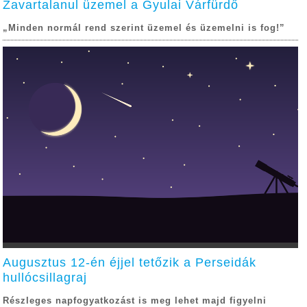
Zavartalanul üzemel a Gyulai Várfürdő
„Minden normál rend szerint üzemel és üzemelni is fog!”
Augusztus 12-én éjjel tetőzik a Perseidák
hullócsillagraj
Részleges napfogyatkozást is meg lehet majd figyelni