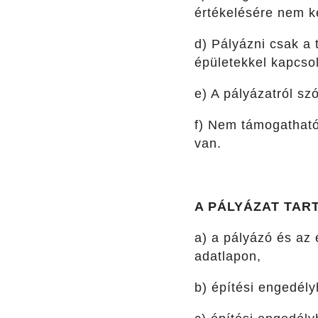
értékelésére nem ke
d) Pályázni csak a 
épületekkel kapcsol
e) A pályázatról sz
f) Nem támogatható
van.
A PÁLYÁZAT TAR
a) a pályázó és az 
adatlapon,
b) építési engedél