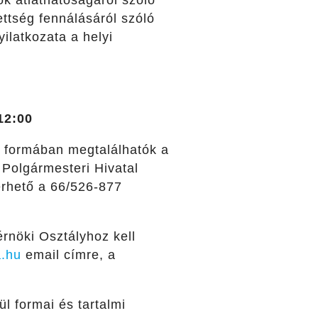
ok átláthatóságáról szóló
ettség fennálásáról szóló
yilatkozata a helyi
12:00
s formában megtalálhatók a
 Polgármesteri Hivatal
érhető a 66/526-877
rnöki Osztályhoz kell
.hu
email címre, a
l formai és tartalmi