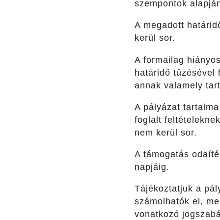
szempontok alapján
A megadott határid
kerül sor.
A formailag hiányo
határidő tűzésével 
annak valamely tart
A pályázat tartalma
foglalt feltételekn
nem kerül sor.
A támogatás odaíté
napjáig.
Tájékoztatjuk a pál
számolhatók el, mel
vonatkozó jogszabál