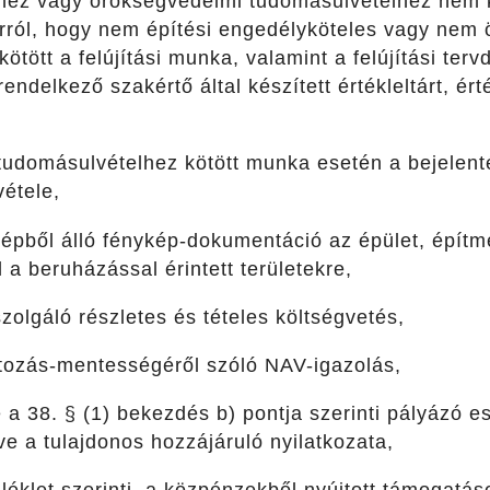
yhez vagy örökségvédelmi tudomásulvételhez nem 
arról, hogy nem építési engedélyköteles vagy nem
ötött a felújítási munka, valamint a felújítási te
ndelkező szakértő által készített értékleltárt, érté
tudomásulvételhez kötött munka esetén a bejelent
étele,
pből álló fénykép-dokumentáció az épület, építmé
 a beruházással érintett területekre,
szolgáló részletes és tételes költségvetés,
rtozás-mentességéről szóló NAV-igazolás,
ve a 38. § (1) bekezdés b) pontja szerinti pályázó 
tve a tulajdonos hozzájáruló nyilatkozata,