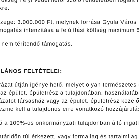
rökség helyi védelméről szóló rendeletben foglalt h
kre.
szege: 3.000.000 Ft, melynek forrása Gyula Város
mogatás intenzitása a felújítási költség maximum 
 nem térítendő támogatás.
ALÁNOS FELTÉTELEI:
ázat útján igényelhető, melyet olyan természetes
 az épület, épületrész a tulajdonában, használatá
zatot társasház vagy az épület, épületrész kezelő
eznie kell a tulajdonos erre vonatkozó hozzájárulá
 a 100%-os önkormányzati tulajdonban álló ingatla
atáridőn túl érkezett, vagy formailag és tartalmil