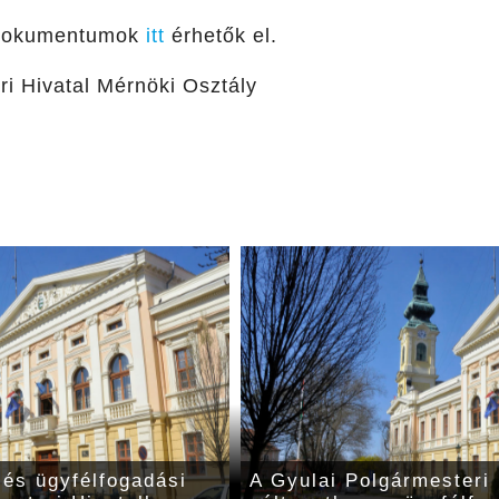
 dokumentumok
itt
érhetők el.
ri Hivatal Mérnöki Osztály
 és ügyfélfogadási
A Gyulai Polgármesteri