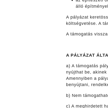
az építészeti ö
álló építménye
A pályázat keretös
költségvetése. A tá
A támogatás vissza
A PÁLYÁZAT ÁLT
a) A támogatás pály
nyújthat be, akinek
Amennyiben a pályá
benyújtani, rendelk
b) Nem támogatható
c) A meghirdetett h