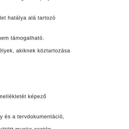
et hatálya alá tartozó
 nem támogatható.
lyek, akiknek köztartozása
mellékletét képező
ly és a tervdokumentáció,