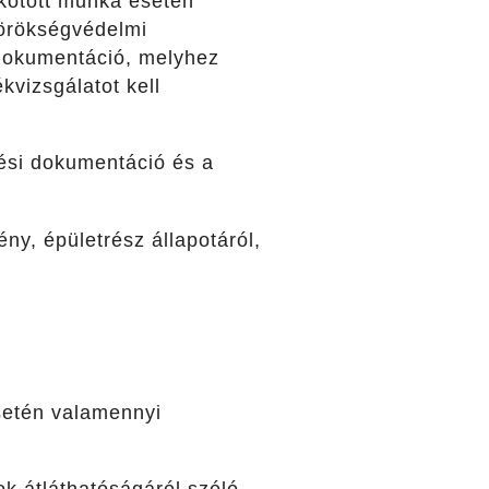
kötött munka esetén
 örökségvédelmi
rvdokumentáció, melyhez
kvizsgálatot kell
ési dokumentáció és a
ny, épületrész állapotáról,
esetén valamennyi