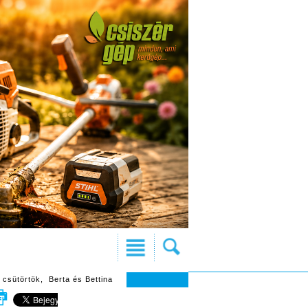
 csütörtök, Berta és Bettina