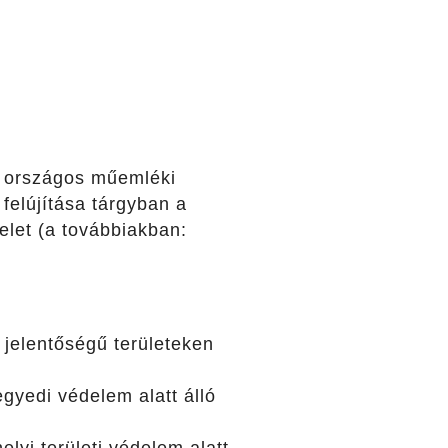
t országos műemléki
 felújítása tárgyban a
elet (a továbbiakban:
jelentőségű területeken
egyedi védelem alatt álló