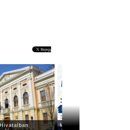
 Hivatalban
Már lehet regisztrálni a n