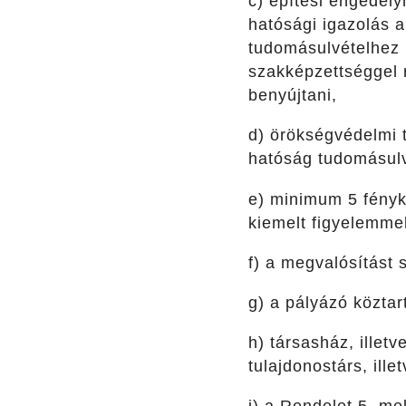
c) építési engedél
hatósági igazolás 
tudomásulvételhez k
szakképzettséggel re
benyújtani,
d) örökségvédelmi 
hatóság tudomásulv
e) minimum 5 fényké
kiemelt figyelemmel
f) a megvalósítást 
g) a pályázó közta
h) társasház, illet
tulajdonostárs, ille