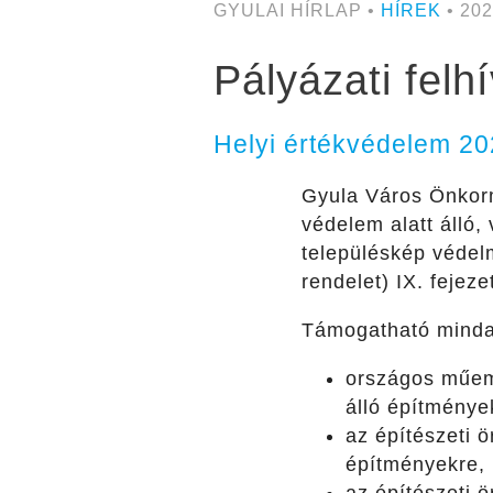
GYULAI HÍRLAP •
HÍREK
• 202
Pályázati felh
Helyi értékvédelem 2
Gyula Város Önkorm
védelem alatt álló,
településkép védelm
rendelet) IX. fejeze
Támogatható minda
országos műeml
álló építménye
az építészeti ö
építményekre,