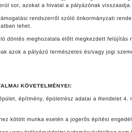
rül sor, azokat a hivatal a pályázónak visszaadja.
támogatási rendszerről szóló önkormányzati rendel
atban lehet.
óló döntés meghozatala előtt megkezdett felújítás
ak azok a pályázó természetes és/vagy jogi szemé
TALMAI KÖVETELMÉNYEI:
épület, építmény, épületrész adatai a Rendelet 4. 
yhez kötött munka esetén a jogerős építési engedé