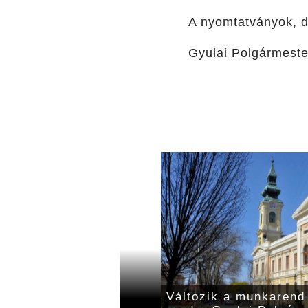
A nyomtatványok,
Gyulai Polgármeste
eri Hivatal decemberi
Változik a munkarend