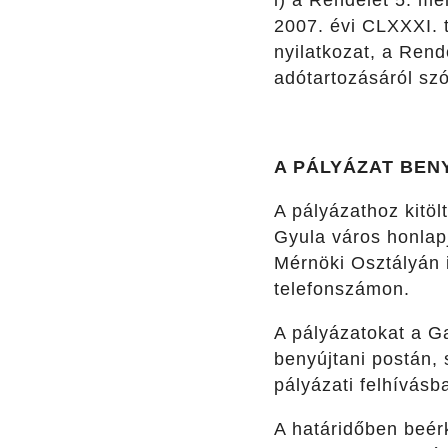
i) a Rendelet 5. me
2007. évi CLXXXI. t
nyilatkozat, a Rende
adótartozásáról sz
A PÁLYÁZAT BENY
A pályázathoz kitö
Gyula város honlap
Mérnöki Osztályán i
telefonszámon.
A pályázatokat a G
benyújtani postán,
pályázati felhívásb
A határidőben beérk