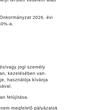
elyi területi védelem alatt
 Önkormányzat 2026. évi
50%-a.
 és/vagy jogi személy
ban, kezelésében van.
je, használója kívánja
sával.
n felújítása.
ag nem megfelelő pályázatok