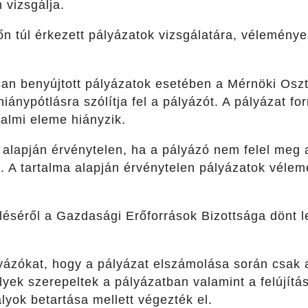
 vizsgálja.
őn túl érkezett pályázatok vizsgálatára, vélemény
san benyújtott pályázatok esetében a Mérnöki Oszt
hiánypótlásra szólítja fel a pályázót. A pályázat fo
almi eleme hiányzik.
 alapján érvénytelen, ha a pályázó nem felel meg
ek. A tartalma alapján érvénytelen pályázatok véle
léséről a Gazdasági Erőforrások Bizottsága dönt 
yázókat, hogy a pályázat elszámolása során csak 
yek szerepeltek a pályázatban valamint a felújítást
yok betartása mellett végezték el.