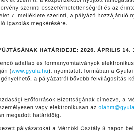
lléklet szerinti, a közpénzekből nyújtott támogatás
örvény szerinti összeférhetetlenségről és az érint
let 7. melléklete szerinti, a pályázó hozzájáruló n
óló igazolás megkérésére.
ÚJTÁSÁNAK HATÁRIDEJE: 2026. ÁPRILIS 14. 
ltendő adatlap és formanyomtatványok elektroniku
ján (
www.gyula.hu
), nyomtatott formában a Gyulai
gényelhető, a pályázatról bővebb felvilágosítás k
azdasági Erőforrások Bizottságának címezve, a Mé
 személyesen vagy elektronikusan az
olahm@gyula
an megadott határidőig.
ezett pályázatokat a Mérnöki Osztály 8 napon belü