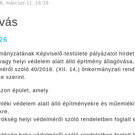
6. március 11. 16:16
ívás
026
ányzatának Képviselő-testülete pályázatot hirde
 vagy helyi védelem alatt álló építmény állagóvása,
éről szóló 40/2018. (XII. 14.) önkormányzati rend
te szerint.
zon épület, amely
éki védelem alatt álló építményekre és műemléki 
kre,
rökség helyi védelméről szóló rendeletben foglalt 