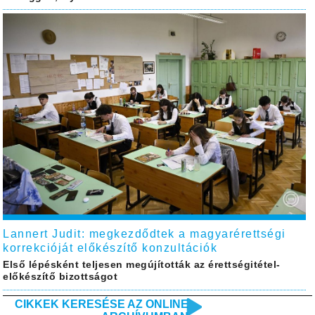
Lannert Judit: megkezdődtek a magyarérettségi
korrekcióját előkészítő konzultációk
Első lépésként teljesen megújították az érettségitétel-
előkészítő bizottságot
CIKKEK KERESÉSE AZ ONLINE