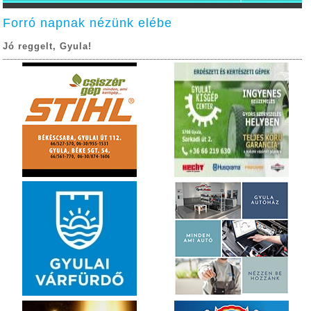
Forró napnak nézünk elébe
Jó reggelt, Gyula!