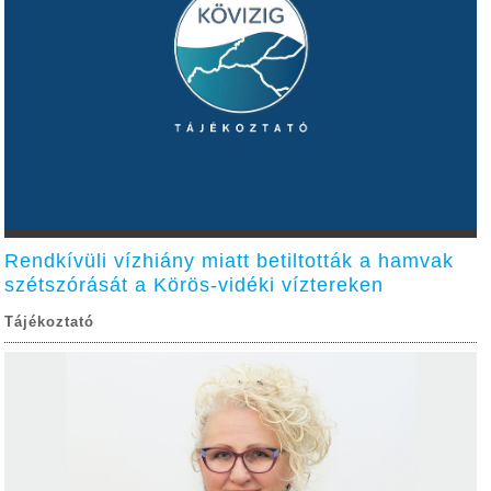
Rendkívüli vízhiány miatt betiltották a hamvak
szétszórását a Körös-vidéki víztereken
Tájékoztató