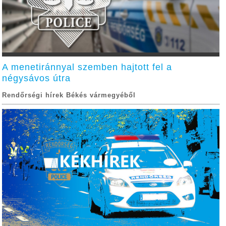
A menetiránnyal szemben hajtott fel a
négysávos útra
Rendőrségi hírek Békés vármegyéből