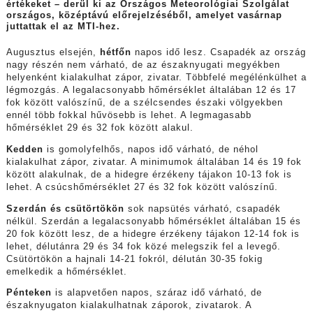
értékeket – derül ki az Országos Meteorológiai Szolgálat
országos, középtávú előrejelzéséből, amelyet vasárnap
juttattak el az MTI-hez.
Augusztus elsején,
hétfőn
napos idő lesz. Csapadék az ország
nagy részén nem várható, de az északnyugati megyékben
helyenként kialakulhat zápor, zivatar. Többfelé megélénkülhet a
légmozgás. A legalacsonyabb hőmérséklet általában 12 és 17
fok között valószínű, de a szélcsendes északi völgyekben
ennél több fokkal hűvösebb is lehet. A legmagasabb
hőmérséklet 29 és 32 fok között alakul.
Kedden
is gomolyfelhős, napos idő várható, de néhol
kialakulhat zápor, zivatar. A minimumok általában 14 és 19 fok
között alakulnak, de a hidegre érzékeny tájakon 10-13 fok is
lehet. A csúcshőmérséklet 27 és 32 fok között valószínű.
Szerdán és csütörtökön
sok napsütés várható, csapadék
nélkül. Szerdán a legalacsonyabb hőmérséklet általában 15 és
20 fok között lesz, de a hidegre érzékeny tájakon 12-14 fok is
lehet, délutánra 29 és 34 fok közé melegszik fel a levegő.
Csütörtökön a hajnali 14-21 fokról, délután 30-35 fokig
emelkedik a hőmérséklet.
Pénteken
is alapvetően napos, száraz idő várható, de
északnyugaton kialakulhatnak záporok, zivatarok. A