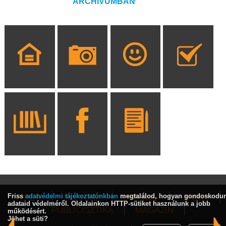
ARCHÍVUMBAN
Friss
adatvédelmi tájékoztatónkban
megtalálod, hogyan gondoskodu
HÍREK
KULTÚRA
INTERJÚ
SPORT
adataid védelméről. Oldalainkon HTTP-sütiket használunk a jobb
PUBLICISZTIKA
MAGAZIN
működésért.
Jöhet a süti?