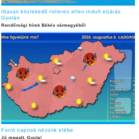
Ittasan közlekedő rolleres ellen indult eljárás
Gyulán
Rendőrségi hírek Békés vármegyéből
Forró napnak nézünk elébe
Jó reggelt, Gyula!