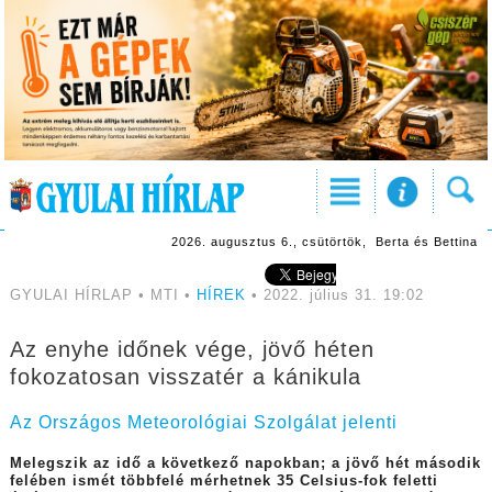
2026. augusztus 6., csütörtök, Berta és Bettina
GYULAI HÍRLAP • MTI •
HÍREK
• 2022. július 31. 19:02
Az enyhe időnek vége, jövő héten
fokozatosan visszatér a kánikula
Az Országos Meteorológiai Szolgálat jelenti
Melegszik az idő a következő napokban; a jövő hét második
felében ismét többfelé mérhetnek 35 Celsius-fok feletti