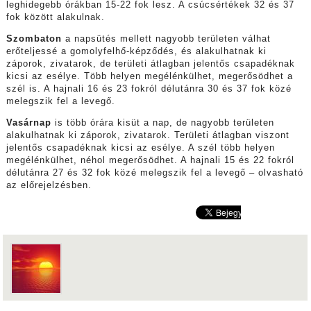
leghidegebb órákban 15-22 fok lesz. A csúcsértékek 32 és 37
fok között alakulnak.
Szombaton
a napsütés mellett nagyobb területen válhat
erőteljessé a gomolyfelhő-képződés, és alakulhatnak ki
záporok, zivatarok, de területi átlagban jelentős csapadéknak
kicsi az esélye. Több helyen megélénkülhet, megerősödhet a
szél is. A hajnali 16 és 23 fokról délutánra 30 és 37 fok közé
melegszik fel a levegő.
Vasárnap
is több órára kisüt a nap, de nagyobb területen
alakulhatnak ki záporok, zivatarok. Területi átlagban viszont
jelentős csapadéknak kicsi az esélye. A szél több helyen
megélénkülhet, néhol megerősödhet. A hajnali 15 és 22 fokról
délutánra 27 és 32 fok közé melegszik fel a levegő – olvasható
az előrejelzésben.