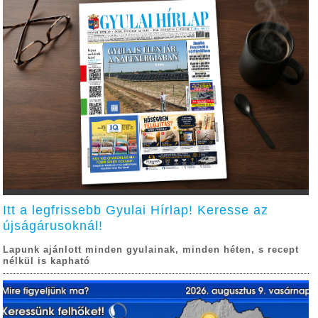
Itt a legfrissebb Gyulai Hírlap! Keresse az
újságárusoknál!
Lapunk ajánlott minden gyulainak, minden héten, s recept
nélkül is kapható