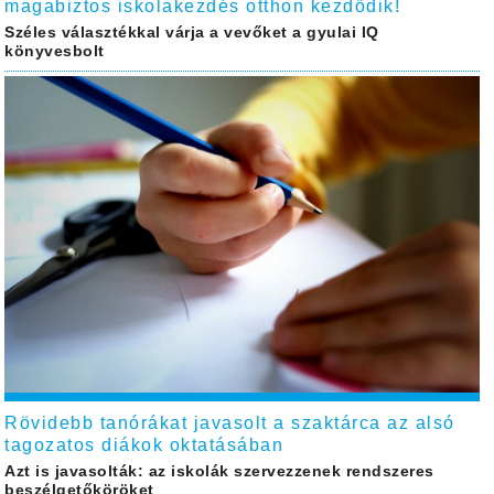
magabiztos iskolakezdés otthon kezdődik!
Széles választékkal várja a vevőket a gyulai IQ
könyvesbolt
Rövidebb tanórákat javasolt a szaktárca az alsó
tagozatos diákok oktatásában
Azt is javasolták: az iskolák szervezzenek rendszeres
beszélgetőköröket