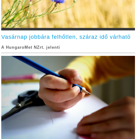
Vasárnap jobbára felhőtlen, száraz idő várható
A HungaroMet NZrt. jelenti