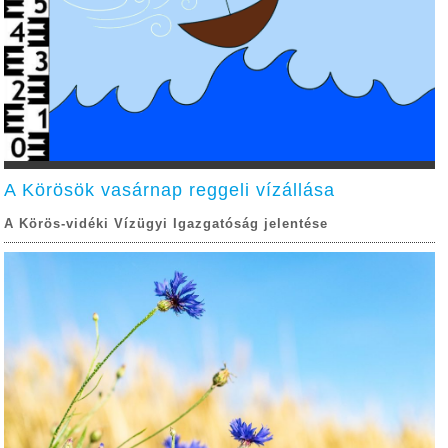
A Körösök vasárnap reggeli vízállása
A Körös-vidéki Vízügyi Igazgatóság jelentése