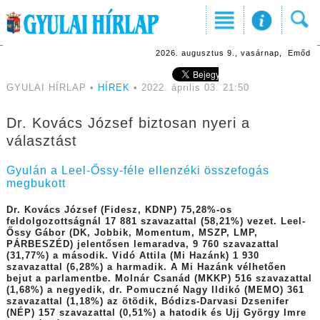
2026. augusztus 9., vasárnap, Emőd
GYULAI HÍRLAP •
HÍREK
• 2022. április 03. 21:50
Dr. Kovács József biztosan nyeri a
választást
Gyulán a Leel-Őssy-féle ellenzéki összefogás
megbukott
Dr. Kovács József (Fidesz, KDNP) 75,28%-os
feldolgozottságnál 17 881 szavazattal (58,21%) vezet. Leel-
Őssy Gábor (DK, Jobbik, Momentum, MSZP, LMP,
PÁRBESZÉD) jelentősen lemaradva, 9 760 szavazattal
(31,77%) a második. Vidó Attila (Mi Hazánk) 1 930
szavazattal (6,28%) a harmadik. A Mi Hazánk vélhetően
bejut a parlamentbe. Molnár Csanád (MKKP) 516 szavazattal
(1,68%) a negyedik, dr. Pomuczné Nagy Ildikó (MEMO) 361
szavazattal (1,18%) az ötödik, Bódizs-Darvasi Dzsenifer
(NÉP) 157 szavazattal (0,51%) a hatodik és Ujj György Imre