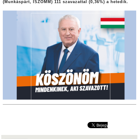
(Munkáspárt, ISZOMM) 111 szavazattal (0,36%) a hetedik.