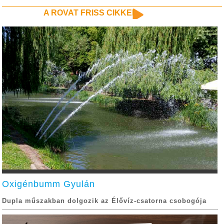
A ROVAT FRISS CIKKEI
Oxigénbumm Gyulán
Dupla műszakban dolgozik az Élővíz-csatorna csobogója