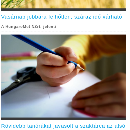
Vasárnap jobbára felhőtlen, száraz idő várható
A HungaroMet NZrt. jelenti
Rövidebb tanórákat javasolt a szaktárca az alsó