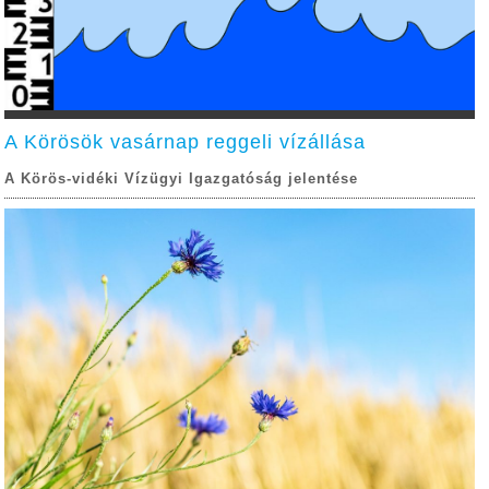
A Körösök vasárnap reggeli vízállása
A Körös-vidéki Vízügyi Igazgatóság jelentése