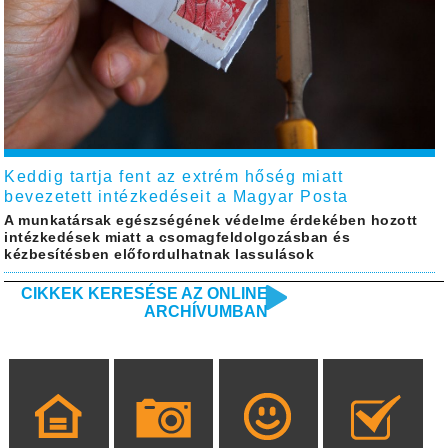
Keddig tartja fent az extrém hőség miatt
bevezetett intézkedéseit a Magyar Posta
A munkatársak egészségének védelme érdekében hozott
intézkedések miatt a csomagfeldolgozásban és
kézbesítésben előfordulhatnak lassulások
CIKKEK KERESÉSE AZ ONLINE
ARCHÍVUMBAN