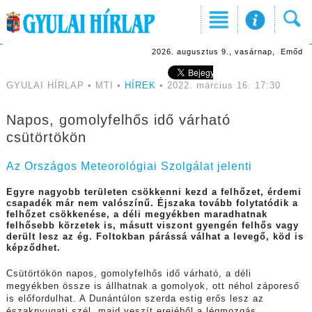
2026. augusztus 9., vasárnap, Emőd
GYULAI HÍRLAP • MTI •
HÍREK
• 2022. március 16. 17:30
Napos, gomolyfelhős idő várható
csütörtökön
Az Országos Meteorológiai Szolgálat jelenti
E
gyre nagyobb területen csökkenni kezd a felhőzet, érdemi
csapadék már nem valószínű. Éjszaka tovább folytatódik a
felhőzet csökkenése, a déli megyékben maradhatnak
felhősebb körzetek is, másutt viszont gyengén felhős vagy
derült lesz az ég. Foltokban párássá válhat a levegő, köd is
képződhet.
Csütörtökön napos, gomolyfelhős idő várható, a déli
megyékben össze is állhatnak a gomolyok, ott néhol záporeső
is előfordulhat. A Dunántúlon szerda estig erős lesz az
északnyugati szél, majd veszít erejéből a légmozgás.