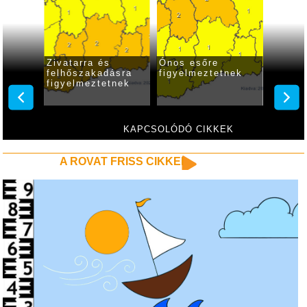
 lesz a
Zivatarra és
Ónos esőre
Rövid 
árása
felhőszakadásra
figyelmeztetnek
kisüth
figyelmeztetnek
KAPCSOLÓDÓ CIKKEK
A ROVAT FRISS CIKKEI