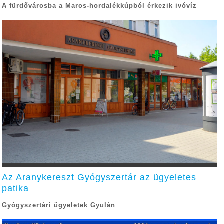
A fürdővárosba a Maros-hordalékkúpból érkezik ivóvíz
Az Aranykereszt Gyógyszertár az ügyeletes
patika
Gyógyszertári ügyeletek Gyulán