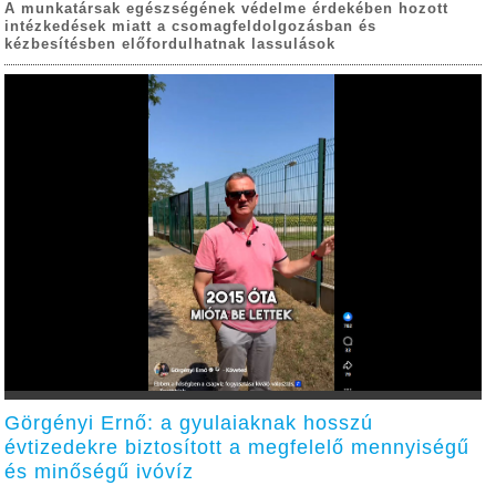
A munkatársak egészségének védelme érdekében hozott
intézkedések miatt a csomagfeldolgozásban és
kézbesítésben előfordulhatnak lassulások
Görgényi Ernő: a gyulaiaknak hosszú
évtizedekre biztosított a megfelelő mennyiségű
és minőségű ivóvíz