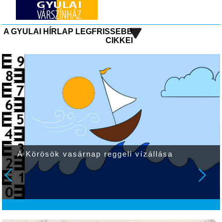
A GYULAI HÍRLAP LEGFRISSEBB
CIKKEI
A Körösök vasárnap reggeli vízállása