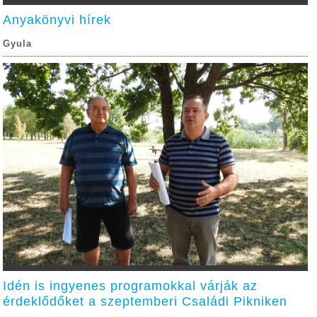
Anyakönyvi hírek
Gyula
Idén is ingyenes programokkal várják az
érdeklődőket a szeptemberi Családi Pikniken