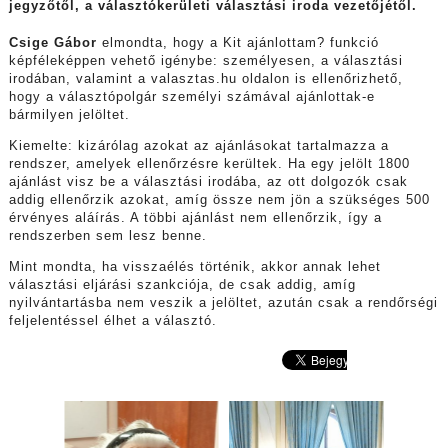
jegyzőtől, a választókerületi választási iroda vezetőjétől.
Csige Gábor
elmondta, hogy a Kit ajánlottam? funkció
képféleképpen vehető igénybe: személyesen, a választási
irodában, valamint a valasztas.hu oldalon is ellenőrizhető,
hogy a választópolgár személyi számával ajánlottak-e
bármilyen jelöltet.
Kiemelte: kizárólag azokat az ajánlásokat tartalmazza a
rendszer, amelyek ellenőrzésre kerültek. Ha egy jelölt 1800
ajánlást visz be a választási irodába, az ott dolgozók csak
addig ellenőrzik azokat, amíg össze nem jön a szükséges 500
érvényes aláírás. A többi ajánlást nem ellenőrzik, így a
rendszerben sem lesz benne.
Mint mondta, ha visszaélés történik, akkor annak lehet
választási eljárási szankciója, de csak addig, amíg
nyilvántartásba nem veszik a jelöltet, azután csak a rendőrségi
feljelentéssel élhet a választó.