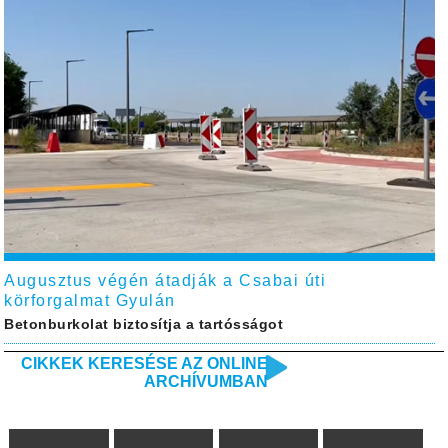
Augusztus végén átadják a Csabai úti
körforgalmat Gyulán
Betonburkolat biztosítja a tartósságot
CIKKEK KERESÉSE AZ ONLINE
ARCHÍVUMBAN