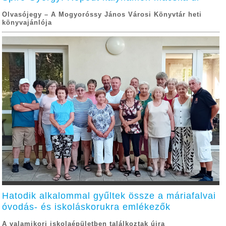
Olvasójegy – A Mogyoróssy János Városi Könyvtár heti
könyvajánlója
Hatodik alkalommal gyűltek össze a máriafalvai
óvodás- és iskoláskorukra emlékezők
A valamikori iskolaépületben találkoztak újra