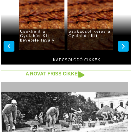
nységre
Csökkent a
Szakácsot keres a
Ammón
Gyulahús Kft.
Gyulahús Kft.
szimul
yulán
bevétele tavaly
Gyulah
KAPCSOLÓDÓ CIKKEK
A ROVAT FRISS CIKKEI