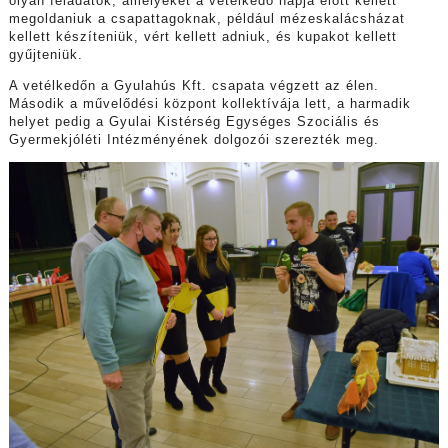
olyan feladatok, amelyeket a vetélkedő napja előtt kellett
megoldaniuk a csapattagoknak, például mézeskalácsházat
kellett készíteniük, vért kellett adniuk, és kupakot kellett
gyűjteniük.
A vetélkedőn a Gyulahús Kft. csapata végzett az élen.
Második a művelődési központ kollektívája lett, a harmadik
helyet pedig a Gyulai Kistérség Egységes Szociális és
Gyermekjóléti Intézményének dolgozói szerezték meg.