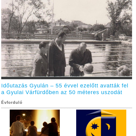
Időutazás Gyulán – 55 évvel ezelőtt avatták fel
a Gyulai Várfürdőben az 50 méteres uszodát
Évforduló