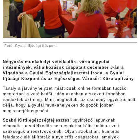
Fotó: Gyulai Ifjúsági Központ
Négyórás munkahelyi vetélkedőre várta a gyulai
intézmények, vállalkozások csapatait december 3-án a
Vigadóba a Gyulai Egészségfejlesztési Iroda, a Gyulai
Ifjúsági Központ és az Egészséges Városért Közalapítvány.
Tavaly a járványhelyzet miatt csak online formában tudták
megtartani a vetélkedőt, idén azonban a szokott formában
rendezték azt meg. Mint megtudtuk, az esemény egyik kiemelt
célja, hogy a gyulai munkahelyeken dolgozók jobban
megismerjék egymást.
Szabó Kitti
egészségfejlesztési ügyintéző lapunknak
elmondta: a vetélkedőn nem csak lexikális tudásra volt
szükségük a résztvevőknek. Olyan szokatlan, humoros
feladatok elé állították a nyolcfős csapatokat, amelyek