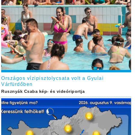
Országos vízipisztolycsata volt a Gyulai
Várfürdőben
Rusznyák Csaba kép- és videóriportja