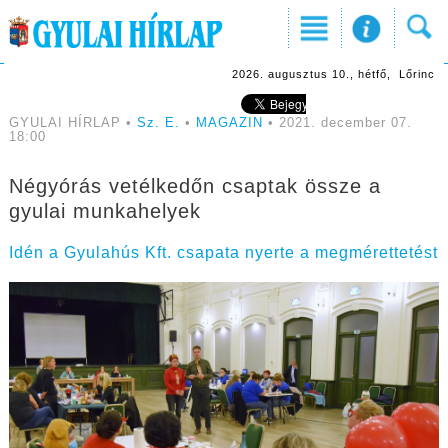
2026. augusztus 10., hétfő, Lőrinc
GYULAI HÍRLAP •
Sz. E.
•
MAGAZIN
• 2021. december 07.
18:00
Négyórás vetélkedőn csaptak össze a
gyulai munkahelyek
Idén a Gyulahús Kft. csapata nyerte a megmérettetést