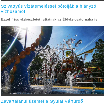
Szivattyús vízátemeléssel pótolják a hiányzó
vízhozamot
Ezzel friss vízkészletet juttatnak az Élővíz-csatornába is
Zavartalanul üzemel a Gyulai Várfürdő