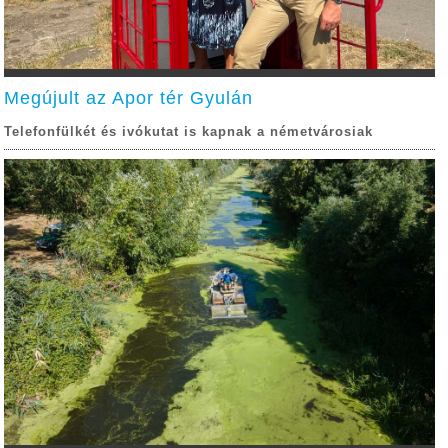
Megújult az Apor tér Gyulán
Telefonfülkét és ivókutat is kapnak a németvárosiak