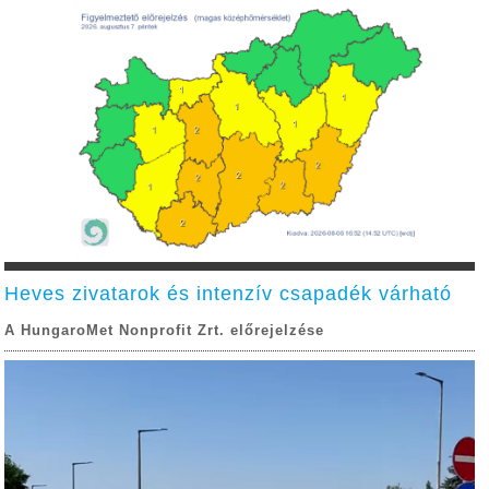
Heves zivatarok és intenzív csapadék várható
A HungaroMet Nonprofit Zrt. előrejelzése