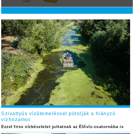
Szivattyús vízátemeléssel pótolják a hiányzó
vízhozamot
Ezzel friss vízkészletet juttatnak az Élővíz-csatornába is