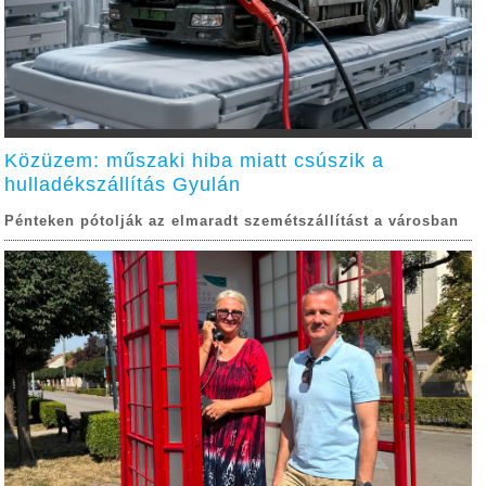
Közüzem: műszaki hiba miatt csúszik a
hulladékszállítás Gyulán
Pénteken pótolják az elmaradt szemétszállítást a városban