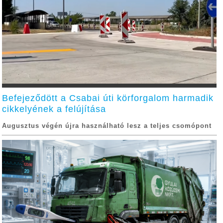
Befejeződött a Csabai úti körforgalom harmadik
cikkelyének a felújítása
Augusztus végén újra használható lesz a teljes csomópont