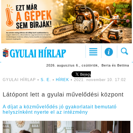
2026. augusztus 6., csütörtök, Berta és Bettina
GYULAI HÍRLAP •
S. E.
•
HÍREK
• 2021. november 10. 17:02
Látópont lett a gyulai művelődési központ
A díjat a közművelődés jó gyakorlatait bemutató
helyszínként nyerte el az intézmény