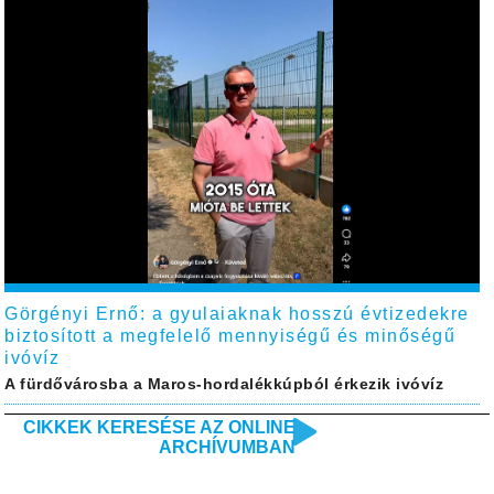
Görgényi Ernő: a gyulaiaknak hosszú évtizedekre
biztosított a megfelelő mennyiségű és minőségű
ivóvíz
A fürdővárosba a Maros-hordalékkúpból érkezik ivóvíz
CIKKEK KERESÉSE AZ ONLINE
ARCHÍVUMBAN