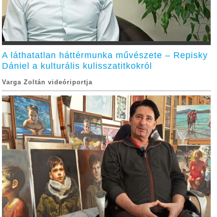
A láthatatlan háttérmunka művészete – Repisky
Dániel a kulturális kulisszatitkokról
Varga Zoltán videóriportja