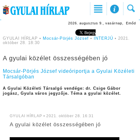
2026. augusztus 9., vasárnap, Emőd
GYULAI HÍRLAP •
Mocsár-Pörjés József
•
INTERJÚ
• 2021.
október 28. 18:30
A gyulai közélet összességében jó
Mocsár-Pörjés József videóriportja a Gyulai Közéleti
Társalgóban
A Gyulai Közéleti Társalgó vendége: dr. Csige Gábor
jogász, Gyula város jegyzője. Téma a gyulai közélet.
GYULAI HÍRLAP • 2021. október 28. 16:31
A gyulai közélet összességében jó