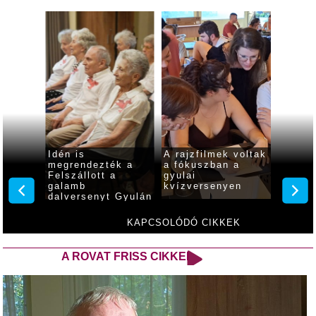
a
Idén is
A rajzfilmek voltak
Buliha
zóház
megrendezték a
a fókuszban a
Világó
Felszállott a
gyulai
utcabá
galamb
kvízversenyen
augusz
dalversenyt Gyulán
KAPCSOLÓDÓ CIKKEK
A ROVAT FRISS CIKKEI