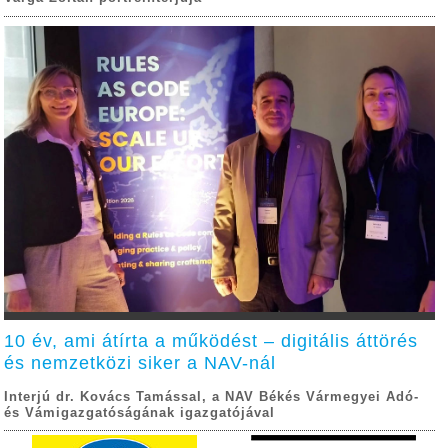
10 év, ami átírta a működést – digitális áttörés
és nemzetközi siker a NAV-nál
Interjú dr. Kovács Tamással, a NAV Békés Vármegyei Adó-
és Vámigazgatóságának igazgatójával