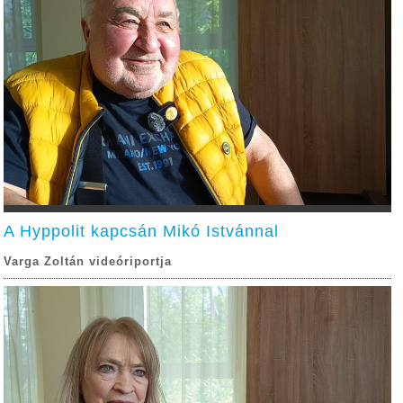
A Hyppolit kapcsán Mikó Istvánnal
Varga Zoltán videóriportja