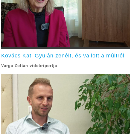
Kovács Kati Gyulán zenélt, és vallott a múltról
Varga Zoltán videóriportja