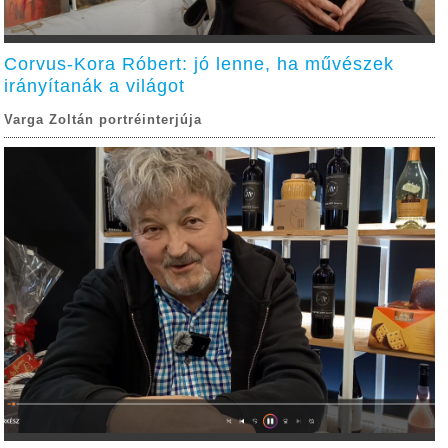
Corvus-Kora Róbert: jó lenne, ha művészek
irányítanák a világot
Varga Zoltán portréinterjúja