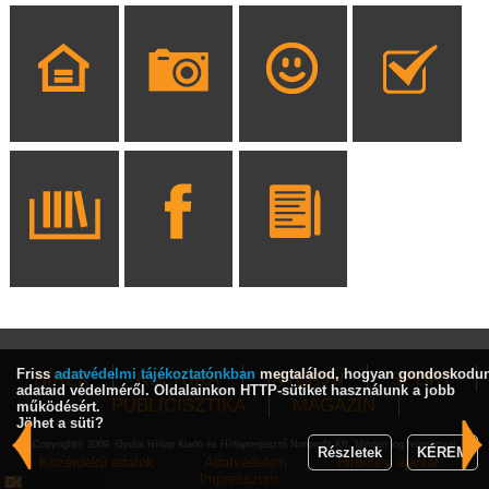
Friss
adatvédelmi tájékoztatónkban
megtalálod, hogyan gondoskodu
HÍREK
KULTÚRA
INTERJÚ
SPORT
adataid védelméről. Oldalainkon HTTP-sütiket használunk a jobb
PUBLICISZTIKA
MAGAZIN
működésért.
Jöhet a süti?
Copyright© 2009, Gyulai Hírlap Kiadó és Hírlapterjesztő Nonprofit Kft. Minden jog fenntartva!
Részletek
KÉREM
Közérdekű adatok
Adatvédelem
Hirdetési ajánlat
Impresszum