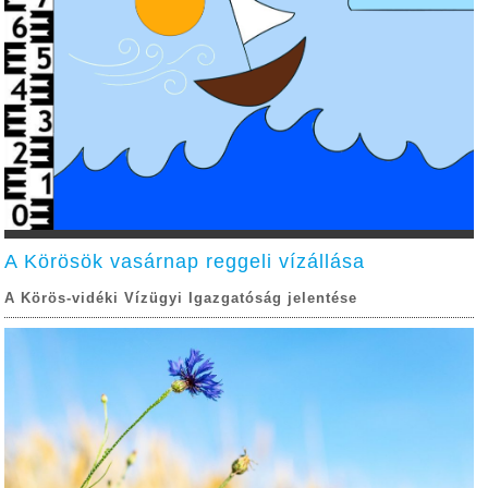
A Körösök vasárnap reggeli vízállása
A Körös-vidéki Vízügyi Igazgatóság jelentése