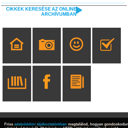
CIKKEK KERESÉSE AZ ONLINE
ARCHÍVUMBAN
Friss
adatvédelmi tájékoztatónkban
megtalálod, hogyan gondoskodu
HÍREK
KULTÚRA
INTERJÚ
SPORT