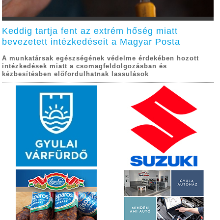
Keddig tartja fent az extrém hőség miatt
bevezetett intézkedéseit a Magyar Posta
A munkatársak egészségének védelme érdekében hozott
intézkedések miatt a csomagfeldolgozásban és
kézbesítésben előfordulhatnak lassulások