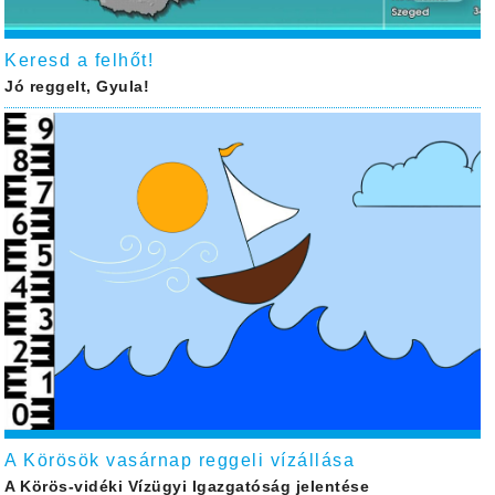
Keresd a felhőt!
Jó reggelt, Gyula!
A Körösök vasárnap reggeli vízállása
A Körös-vidéki Vízügyi Igazgatóság jelentése