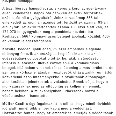
Központ honlapján.
A tisztifőorvos hangsúlyozta: sikeres a koronavírus-járvány
elleni védekezés, napok óta csökken az aktív fertőzöttek
száma, és nő a gyógyultaké. Jelezte, vasárnap 856-tal
emelkedett az újonnan azonosított fertőzöttek száma, 93-an
elhunytak. Az aktív fertőzöttek száma 150 ezer alatt van, és
174 070-en gyógyultak meg a pandémia kezdete óta.
Kórházban 5667 koronavírusos beteget ápolnak, közülük 400-
an vannak lélegeztetőgépen.
Közölte: kedden újabb adag, 39 ezer embernek elegendő
oltóanyag érkezik az országba. Legelőször azokat az
egészségügyi dolgozókat oltották be, akik a sürgősségi,
intenzív ellátásban, illetve közvetlenül a koronavírusos
betegek ellátásban vesznek részt. Jelenleg a más területen, de
szintén a kórházi ellátásban résztvevők oltása zajlik, és hétfőn
közvetlenül azon intézményekbe is szállítanak oltóanyagot,
ahol korábban jelentkeztek a vakcinára. Ennek célja, hogy a
munkatársaknak még az oltópontig se kelljen elmenniük,
hanem helyben, a munkahelyükön juthassanak hozzá a
védőoltáshoz – ismertette.
Müller Cecília
úgy fogalmazott, a cél az, hogy minél rövidebb
idő alatt, minél több ember kapja meg a védőoltást.
Hozzátette: fontos, hogy az emberek felismerjék a védőoltások