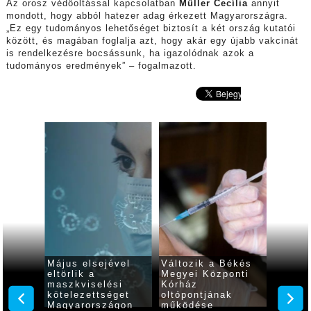
Az orosz védőoltással kapcsolatban
Müller Cecília
annyit
mondott, hogy abból hatezer adag érkezett Magyarországra.
„Ez egy tudományos lehetőséget biztosít a két ország kutatói
között, és magában foglalja azt, hogy akár egy újabb vakcinát
is rendelkezésre bocsássunk, ha igazolódnak azok a
tudományos eredmények” – fogalmazott.
k
Május elsejével
Változik a Békés
6,421 
ít a
eltörlik a
Megyei Központi
beolto
z, a
maszkviselési
Kórház
az új 
zatoké
kötelezettséget
oltópontjának
száma,
Magyarországon
működése
héten 