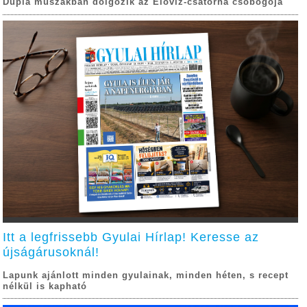
Dupla műszakban dolgozik az Élővíz-csatorna csobogója
Itt a legfrissebb Gyulai Hírlap! Keresse az
újságárusoknál!
Lapunk ajánlott minden gyulainak, minden héten, s recept
nélkül is kapható