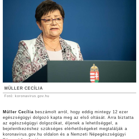
MÜLLER CECÍLIA
Fotó: koronavirus.gov.hu
Müller Cecília
beszámolt arról, hogy eddig mintegy 12 ezer
egészségügyi dolgozó kapta meg az első oltását. Arra biztatta
az egészségügyi dolgozókat, éljenek a lehetőséggel, a
bejelentkezéshez szükséges elérhetőségeket megtalálják a
koronavirus.gov.hu oldalon és a Nemzeti Népegészségügyi