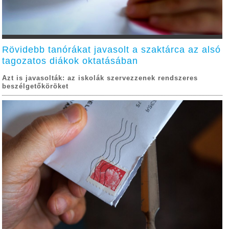
Rövidebb tanórákat javasolt a szaktárca az alsó
tagozatos diákok oktatásában
Azt is javasolták: az iskolák szervezzenek rendszeres
beszélgetőköröket