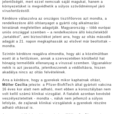
jelentőségét, mert ezzel nemcsak saját magukat, hanem a
környezetüket is megvédhetik a súlyos szövődménnyel járó
vírusfertőzéstől.
Kérdésre válaszolva az országos tisztifőorvos azt mondta, a
rendelkezésre álló oltóanyagot a gyártó cég alkalmazási
leiratának megfelelően adagolják. Magyarország – több európai
uniós országgal szemben – a rendelkezésre álló készletekből
„tartalékol”, ami biztosítékot jelent arra, hogy az oltás második
adagját a 21. napon megkaphassák az elsővel már beoltottak –
mondta.
Szintén kérdésre reagálva elmondta, hogy aki a közelmúltban
esett át a fertőzésen, annak a szervezetében körülbelül hat
hónapig termelődik ellenanyag a vírussal szemben. Ugyanakkor
nekik is azt javasolta, jelentkezzenek a védőoltásra, hiszen
akadálya nincs az oltás felvételének.
Arra a kérdésre, hogy a gyerekek mikor kaphatnak oltást,
Müller Cecília
jelezte: a Pfizer-BioNTech által gyártott vakcina
16 éves kor alatt nem adható, mert ebben a korosztályban nem
volt kellő számú klinikai vizsgálat. A fiatalok azonban kevésbé
veszélyeztetettek - mondta -, náluk nem jellemző a súlyos
lefolyás, de zajlanak klinikai vizsgálatok a gyerekek részére
adható oltással is.