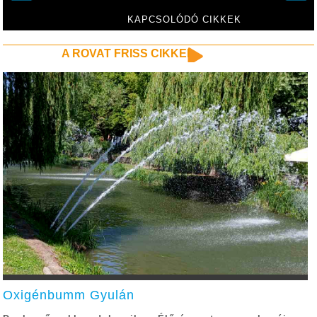
beteg
KAPCSOLÓDÓ CIKKEK
A ROVAT FRISS CIKKEI
Oxigénbumm Gyulán