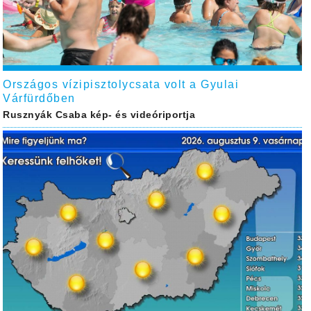
Országos vízipisztolycsata volt a Gyulai
Várfürdőben
Rusznyák Csaba kép- és videóriportja