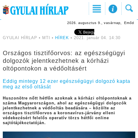
2026. augusztus 9., vasárnap, Emőd
GYULAI HÍRLAP • MTI •
HÍREK
• 2021. január 04. 14:30
Országos tisztifőorvos: az egészségügyi
dolgozók jelentkezhetnek a kórházi
oltópontokon a védőoltásért
Eddig mintegy 12 ezer egészségügyi dolgozó kapta
meg az első oltását
Huszonötre nőtt hétfőn azoknak a kórházi oltópontoknak a
száma Magyarországon, ahol az egészségügyi dolgozók
jelentkezhetnek a védőoltás beadására – közölte az
országos tisztifőorvos a koronavírus-járvány elleni
védekezésért felelős operatív törzs hétfői online
sajtótájékoztatóján.