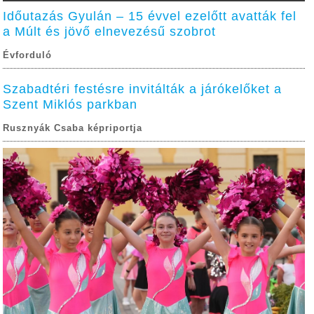
Időutazás Gyulán – 15 évvel ezelőtt avatták fel
a Múlt és jövő elnevezésű szobrot
Évforduló
Szabadtéri festésre invitálták a járókelőket a
Szent Miklós parkban
Rusznyák Csaba képriportja