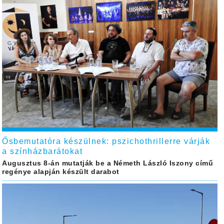
Ősbemutatóra készülnek: pszichothrillerre várják
a színházbarátokat
Augusztus 8-án mutatják be a Németh László Iszony című
regénye alapján készült darabot