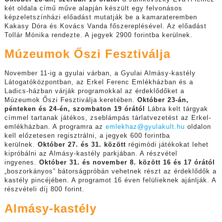
két oldala című műve alapján készült egy felvonásos
képzeletszínházi előadást mutatják be a kamarateremben
Kakasy Dóra és Kovács Vanda főszereplésével. Az előadást
Tollár Mónika rendezte. A jegyek 2900 forintba kerülnek.
Múzeumok Őszi Fesztiválja
November 11-ig a gyulai várban, a Gyulai Almásy-kastély
Látogatóközpontban, az Erkel Ferenc Emlékházban és a
Ladics-házban várják programokkal az érdeklődőket a
Múzeumok Őszi Fesztiválja keretében.
Október 23-án,
pénteken és 24-én, szombaton 19 órától
Lábra kelt tárgyak
címmel tartanak játékos, zseblámpás tárlatvezetést az Erkel-
emlékházban. A programra az
emlekhaz@gyulakult.hu
oldalon
kell előzetesen regisztrálni, a jegyek 600 forintba
kerülnek.
Október 27. és 31. között
régimódi játékokat lehet
kipróbálni az Almásy-kastély parkjában. A részvétel
ingyenes.
Október 31. és november 8. között 16 és 17 órától
„boszorkányos” bátorságpróbán vehetnek részt az érdeklődők a
kastély pincéjében. A programot 16 éven felülieknek ajánlják. A
részvételi díj 800 forint.
Almásy-kastély