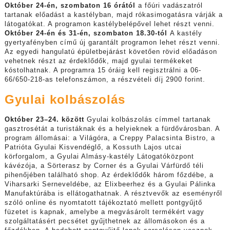
Október 24-én, szombaton 16 órától
a főúri vadászatról
tartanak előadást a kastélyban, majd rókasimogatásra várják a
látogatókat. A programon kastélybelépővel lehet részt venni.
Október 24-én és 31-én, szombaton 18.30-tól
A kastély
gyertyafényben című új garantált programon lehet részt venni.
Az egyedi hangulatú épületbejárást követően rövid előadáson
vehetnek részt az érdeklődők, majd gyulai termékeket
kóstolhatnak. A programra 15 óráig kell regisztrálni a 06-
66/650-218-as telefonszámon, a részvételi díj 2900 forint.
Gyulai kolbászolás
Október 23–24. között
Gyulai kolbászolás címmel tartanak
gasztrosétát a turistáknak és a helyieknek a fürdővárosban. A
program állomásai: a Világóra, a Creppy Palacsinta Bistro, a
Patrióta Gyulai Kisvendéglő, a Kossuth Lajos utcai
körforgalom, a Gyulai Almásy-kastély Látogatóközpont
kávézója, a Sörterasz by Corner és a Gyulai Várfürdő téli
pihenőjében található shop. Az érdeklődők három főzdébe, a
Viharsarki Serneveldébe, az Elixbeerhez és a Gyulai Pálinka
Manufaktúrába is ellátogathatnak. A résztvevők az eseményről
szóló online és nyomtatott tájékoztató mellett pontgyűjtő
füzetet is kapnak, amelybe a megvásárolt termékért vagy
szolgáltatásért pecsétet gyűjthetnek az állomásokon és a