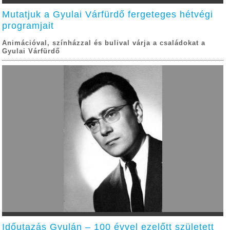
Mutatjuk a Gyulai Várfürdő fergeteges hétvégi
programjait
Animációval, színházzal és bulival várja a családokat a
Gyulai Várfürdő
Időutazás Gyulán – 100 évvel ezelőtt született