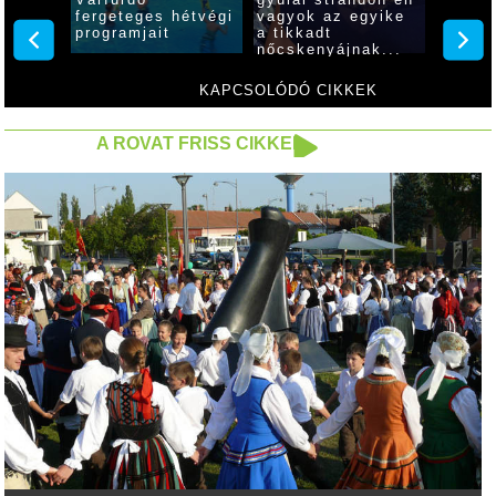
Várfürdő
gyulai strandon én
progra
élja
fergeteges hétvégi
vagyok az egyike
várják
programjait
a tikkadt
érdekl
nőcskenyájnak...
szepte
Család
KAPCSOLÓDÓ CIKKEK
A ROVAT FRISS CIKKEI