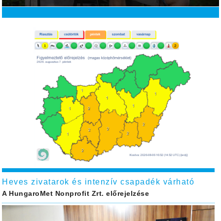
Heves zivatarok és intenzív csapadék várható
A HungaroMet Nonprofit Zrt. előrejelzése