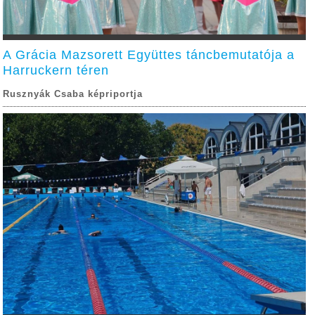
A Grácia Mazsorett Együttes táncbemutatója a
Harruckern téren
Rusznyák Csaba képriportja