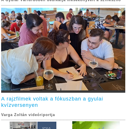
A Gyulai Várfürdőben dedikálja mesekönyveit a színésznő
A rajzfilmek voltak a fókuszban a gyulai
kvízversenyen
Varga Zoltán videóriportja