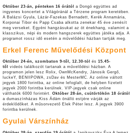
Október 23-án, pénteken 16 órától
a Dongó együttes ad
ingyenes koncertet a Világóránál a Térzene program keretében.
A Balázsi Gyula, Lázár-Fazekas Bernadett, Kerék Annamária,
Korponai Tibor és Papp Csaba alkotta zenekar 45 éve zenésít
meg verseket. Egyéni hangzásukat az öt énekhang, valamint a
klasszikus, népi és modern hangszerek együttes játéka adja. A
programot rossz idő esetén a művelődési házban tartják meg.
Erkel Ferenc Művelődési Központ
Október 24-én, szombaton 9-től, 12.30-tól
és
15.45-
től
videós találkozót tartanak a művelődési házban. A
programon jelen lesz Rolix, OwnMcKendry, Jánosik Gergő,
luckeY, BENIIPOWA, zsDav és MesterMC. Az online váltott
jegyek 1800 forintba, az online lefoglalt, de helyben fizetett
jegyek 2000 forintba kerülnek. VIP-jegyek csak online
válthatók 6000 forintért.
Október 28-án, csütörtökön 18 órától
a dumaszínházas Kiss Ádám önálló estjére várják az
érdeklődőket. A műsorvezető Elek Péter lesz. A jegyek 3900
forintba kerülnek.
Gyulai Várszínház
Október 28-án, szerdán 19 órától
a Janikovszky Éva A lemez