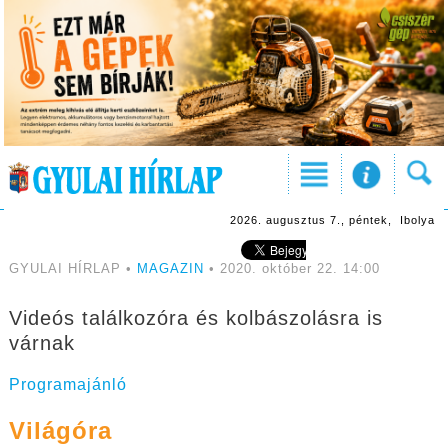
2026. augusztus 7., péntek, Ibolya
GYULAI HÍRLAP •
MAGAZIN
• 2020. október 22. 14:00
Videós találkozóra és kolbászolásra is
várnak
Programajánló
Világóra