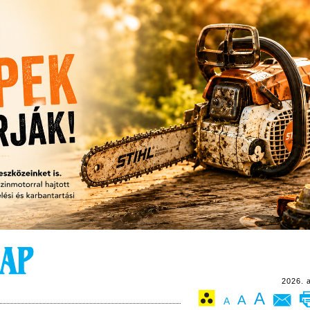
2026. 
A
A
A