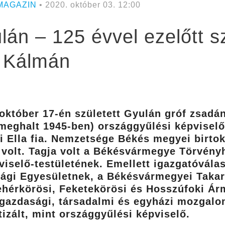
MAGAZIN
• 2020. október 03. 12:00
án – 125 évvel ezelőtt sz
s Kálmán
 október 17-én született Gyulán gróf zsadá
eghalt 1945-ben) országgyűlési képviselő,
 Ella fia. Nemzetsége Békés megyei birtok
ú volt. Tagja volt a Békésvármegye Törvény
iselő-testületének. Emellett igazgatóválas
gi Egyesületnek, a Békésvármegyei Takar
ehérkörösi, Feketekörösi és Hosszúfoki Ár
gazdasági, társadalmi és egyházi mozgalo
tizált, mint országgyűlési képviselő.