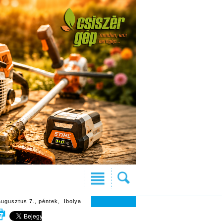
augusztus 7., péntek, Ibolya