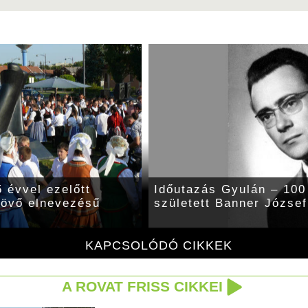
 évvel ezelőtt
Időutazás Gyulán – 100 
 jövő elnevezésű
született Banner József
KAPCSOLÓDÓ CIKKEK
A ROVAT FRISS CIKKEI