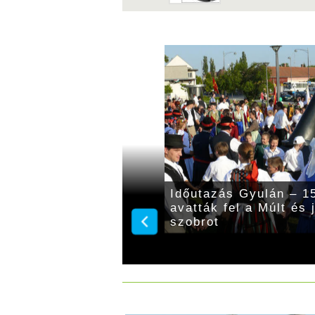
45 évvel ezelőtt adtak
Időutazás Gyulán – 15
t bővítéséről
avatták fel a Múlt és
szobrot