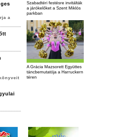
Szabadtéri festésre invitálták
eges
a járókelőket a Szent Miklós
parkban
rja a
őtt
n
A Grácia Mazsorett Együttes
táncbemutatója a Harruckern
téren
könyveit
gyulai