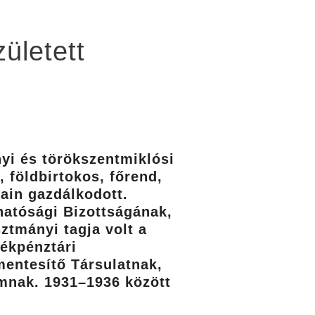
ületett
nyi és törökszentmiklósi
 földbirtokos, főrend,
ain gazdálkodott.
hatósági Bizottságának,
ztmányi tagja volt a
ékpénztári
mentesítő Társulatnak,
mnak. 1931–1936 között