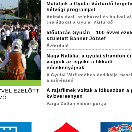
Mutatjuk a Gyulai Várfürdő ferget
hétvégi programjait
Animációval, színházzal és bulival vá
családokat a Gyulai Várfürdő
Időutazás Gyulán – 100 évvel ezel
született Banner József
Évforduló
Nagy Natália: a gyulai strandon é
vagyok az egyike a tikkadt
nőcskenyájnak...
A Gyulai Várfürdőben dedikálja mese
a színésznő
VVEL EZELŐTT
A rajzfilmek voltak a fókuszban a 
kvízversenyen
ÖVŐ
Varga Zoltán videóriportja