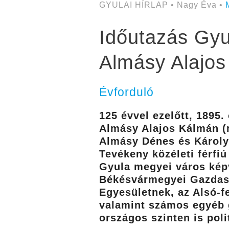
GYULAI HÍRLAP • Nagy Éva •
Időutazás Gyul
Almásy Alajo
Évforduló
125 évvel ezelőtt, 1895.
Almásy Alajos Kálmán (m
Almásy Dénes és Károlyi
Tevékeny közéleti férfi
Gyula megyei város képv
Békésvármegyei Gazdasá
Egyesületnek, az Alsó-f
valamint számos egyéb 
országos szinten is poli