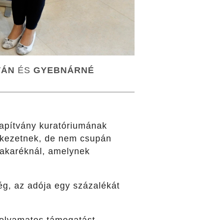
TÁN
ÉS
GYEBNÁRNÉ
lapítvány kuratóriumának
tkezetnek, de nem csupán
Takaréknál, amelynek
még, az adója egy százalékát