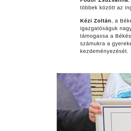
Fodor Zsuzsanna
,
többek között az i
Kézi Zoltán
, a Bék
igazgatóságuk nagy 
támogassa a Békés 
számukra a gyereke
kezdeményezését.