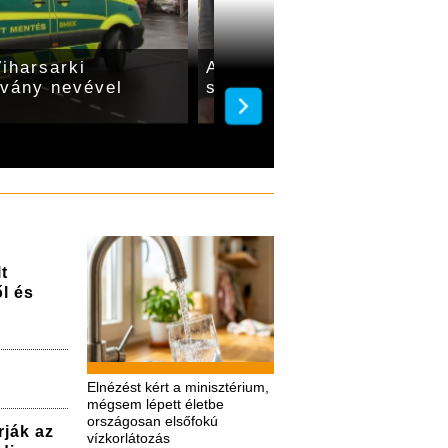
iharsarki
A koraszülötteknek gyűjtö
tvány nevével
szilveszteri bálon
t
l és
Elnézést kért a minisztérium,
mégsem lépett életbe
országosan elsőfokú
rják az
vízkorlátozás