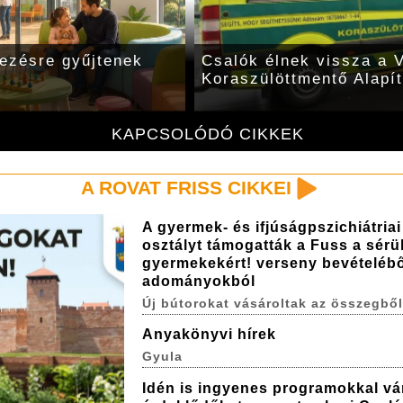
ezésre gyűjtenek
Csalók élnek vissza a V
Koraszülöttmentő Alapí
KAPCSOLÓDÓ CIKKEK
A ROVAT FRISS CIKKEI
A gyermek- és ifjúságpszichiátriai
osztályt támogatták a Fuss a sérül
gyermekekért! verseny bevételébő
adományokból
Új bútorokat vásároltak az összegből
Anyakönyvi hírek
Gyula
Idén is ingyenes programokkal vá