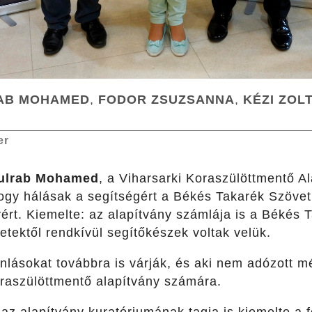
AB MOHAMED
,
FODOR ZSUZSANNA
,
KÉZI ZOL
er
ulrab Mohamed
, a Viharsarki Koraszülöttmentő A
ogy hálásak a segítségért a Békés Takarék Szöve
ért. Kiemelte: az alapítvány számlája is a Békés 
tektől rendkívül segítőkészek voltak velük.
ánlásokat továbbra is várják, és aki nem adózott 
koraszülöttmentő alapítvány számára.