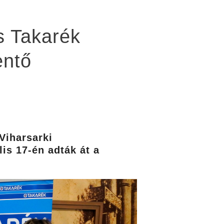
s Takarék
entő
Viharsarki
is 17-én adták át a