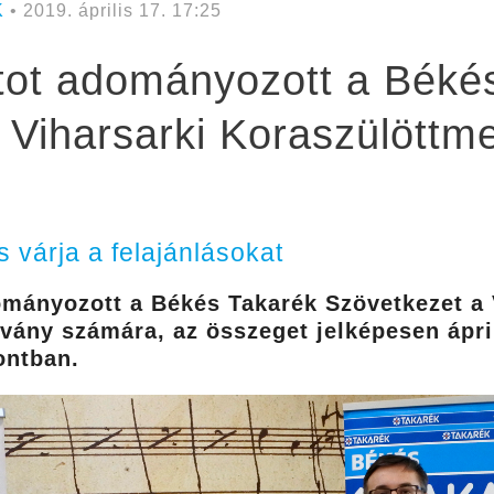
K
• 2019. április 17. 17:25
ntot adományozott a Béké
 Viharsarki Koraszülöttm
s várja a felajánlásokat
ományozott a Békés Takarék Szövetkezet a 
vány számára, az összeget jelképesen ápril
ontban.