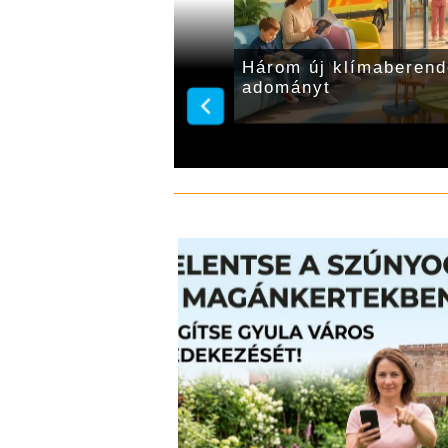
ülöttmentő Alapítvány
Három új klímaberend
adományt