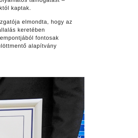
 folyamatos támogatást –
tól kaptak.
azgatója elmondta, hogy az
llalás keretében
empontjából fontosak
löttmentő alapítvány