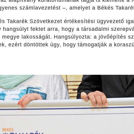
 az alapítvány kuratóriumának tagja is kiemelte a
ngyenes számlavezetést –, amelyet a Békés Takarék
és Takarék Szövetkezet értékesítési ügyvezető ig
hangsúlyt fektet arra, hogy a társadalmi szerepvá
megye lakosságát. Hangsúlyozta: a jövőépítés sz
k, ezért döntöttek úgy, hogy támogatják a koraszü