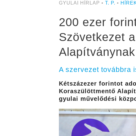
GYULAI HÍRLAP •
T. P.
•
HÍRE
200 ezer fori
Szövetkezet a
Alapítványnak
A szervezet továbbra i
Kétszázezer forintot ad
Koraszülöttmentő Alapít
gyulai művelődési közp