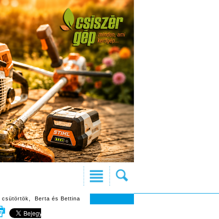
 csütörtök, Berta és Bettina