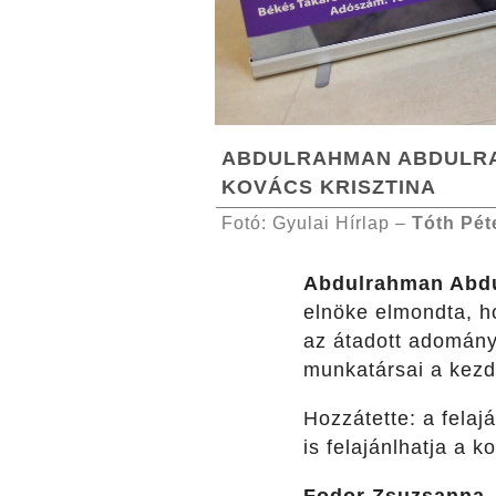
ABDULRAHMAN ABDULR
KOVÁCS KRISZTINA
Fotó: Gyulai Hírlap –
Tóth Pét
Abdulrahman Abd
elnöke elmondta, h
az átadott adomány
munkatársai a kezde
Hozzátette: a felaj
is felajánlhatja a 