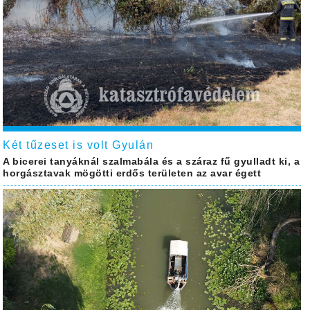
Két tűzeset is volt Gyulán
A bicerei tanyáknál szalmabála és a száraz fű gyulladt ki, a
horgásztavak mögötti erdős területen az avar égett