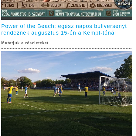
Power of the Beach: egész napos buliversenyt
rendeznek augusztus 15-én a Kempf-tónál
Mutatjuk a részleteket