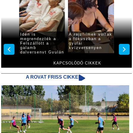
indul a
Idén is
A rajzfilmek voltak
Buliha
megrendezték a
a fókuszban a
Világó
yula
Felszállott a
gyulai
utcabá
galamb
kvízversenyen
augusz
dalversenyt Gyulán
KAPCSOLÓDÓ CIKKEK
A ROVAT FRISS CIKKEI