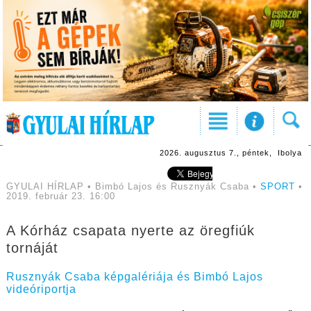
2026. augusztus 7., péntek, Ibolya
GYULAI HÍRLAP • Bimbó Lajos és Rusznyák Csaba •
SPORT
•
2019. február 23. 16:00
A Kórház csapata nyerte az öregfiúk
tornáját
Rusznyák Csaba képgalériája és Bimbó Lajos
videóriportja