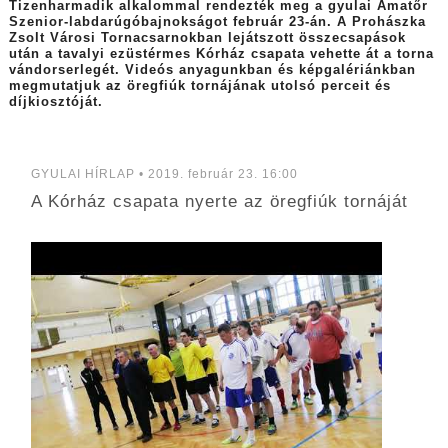
Tizenharmadik alkalommal rendezték meg a gyulai Amatőr
Szenior-labdarúgóbajnokságot február 23-án. A Prohászka
Zsolt Városi Tornacsarnokban lejátszott összecsapások
után a tavalyi ezüstérmes Kórház csapata vehette át a torna
vándorserlegét. Videós anyagunkban és képgalériánkban
megmutatjuk az öregfiúk tornájának utolsó perceit és
díjkiosztóját.
GYULAI HÍRLAP • 2019. február 23. 16:00
A Kórház csapata nyerte az öregfiúk tornáját