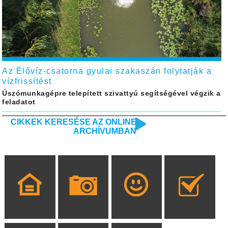
Az Élővíz-csatorna gyulai szakaszán folytatják a
vízfrissítést
Úszómunkagépre telepített szivattyú segítségével végzik a
feladatot
CIKKEK KERESÉSE AZ ONLINE
ARCHÍVUMBAN