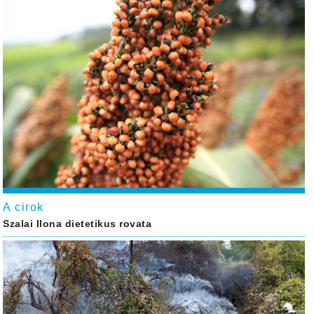
A cirok
Szalai Ilona dietetikus rovata