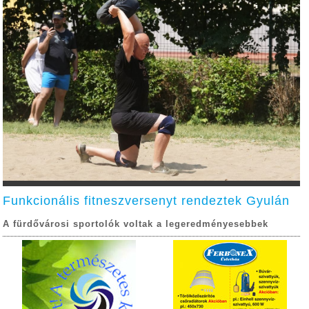
Funkcionális fitneszversenyt rendeztek Gyulán
A fürdővárosi sportolók voltak a legeredményesebbek