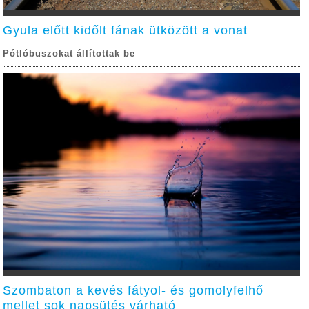
Gyula előtt kidőlt fának ütközött a vonat
Pótlóbuszokat állítottak be
Szombaton a kevés fátyol- és gomolyfelhő
mellet sok napsütés várható