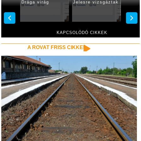
Drága virág
Jelesre vizsgáztak
Matric
KAPCSOLÓDÓ CIKKEK
A ROVAT FRISS CIKKEI