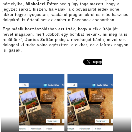
némelyike,
Miskolczi Péter
pedig úgy fogalmazott, hogy a
jegyzet sarkít, hiszen, ha valaki a cipővásárról érdeklődne,
akkor tegye nyugodtan, ráadásul programokról és más hasznos
dolgokról is értesülhet az ember a Facebook-csoportban.
Egy másik hozzászólásban azt írták, hogy a cikk írója jót
nevet magában, mert „dobott egy bombát nekünk, mi meg rá is
repültünk”
,
Janics Zoltán
pedig a rövidséget bánta, mivel sok
dologgal ki tudta volna egészíteni a cikket, de a leírtak nagyon
is igazak.