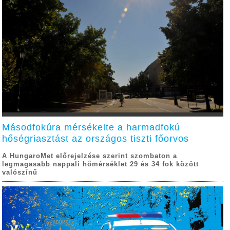
Másodfokúra mérsékelte a harmadfokú
hőségriasztást az országos tiszti főorvos
A HungaroMet előrejelzése szerint szombaton a
legmagasabb nappali hőmérséklet 29 és 34 fok között
valószínű