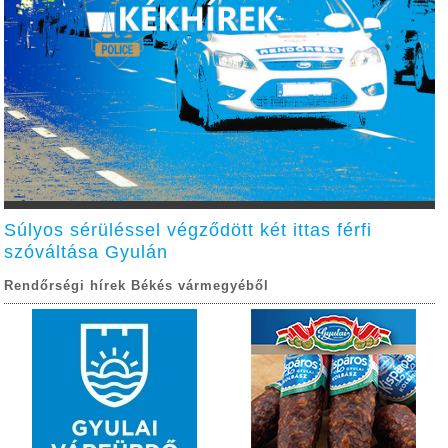
Súlyos sérüléssel végződött két ittas férfi
szóváltása Gyulán
Rendőrségi hírek Békés vármegyéből