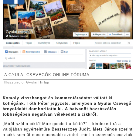
A GYULAI CSEVEGŐK ONLINE FÓRUMA
Illusztráció: Gyulai Hírlap
Komoly visszhangot és kommentáradatot váltott ki
kollégánk, Tóth Péter jegyzete, amelyben a Gyulai Csevegő
árnyoldalát domborította ki. A hatvanöt hozzászólás
többségében negatívan vélekedett a cikkről.
„Miről szól a cikk? Mire gondolt a költő?” – kérdezett rá a
valójában egyértelműre
Beszterczey Judit
.
Metz János
szerint
a cikk sem üt meg magasabb szintet, mint a csevegős posztok