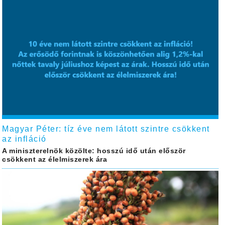
Magyar Péter: tíz éve nem látott szintre csökkent
az infláció
A miniszterelnök közölte: hosszú idő után először
csökkent az élelmiszerek ára