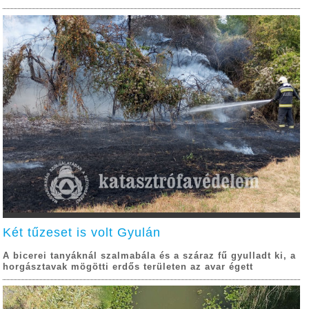
Két tűzeset is volt Gyulán
A bicerei tanyáknál szalmabála és a száraz fű gyulladt ki, a
horgásztavak mögötti erdős területen az avar égett