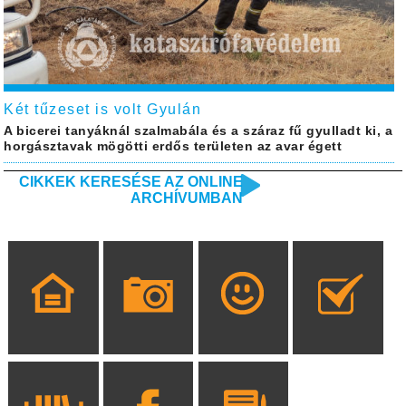
Két tűzeset is volt Gyulán
A bicerei tanyáknál szalmabála és a száraz fű gyulladt ki, a
horgásztavak mögötti erdős területen az avar égett
CIKKEK KERESÉSE AZ ONLINE
ARCHÍVUMBAN