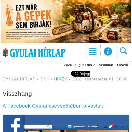
2026. augusztus 8., szombat, László
GYULAI HÍRLAP • GYH •
HÍREK
• 2018. szeptember 01. 16:00
Visszhang
A Facebook Gyulai csevegőjében olvastuk