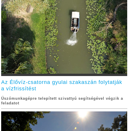
Az Élővíz-csatorna gyulai szakaszán folytatják
a vízfrissítést
Úszómunkagépre telepített szivattyú segítségével végzik a
feladatot