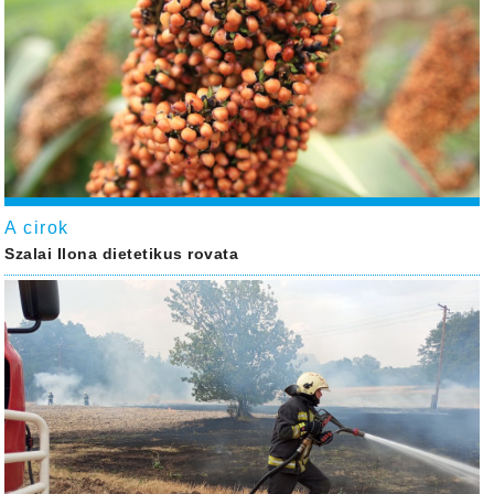
A cirok
Szalai Ilona dietetikus rovata