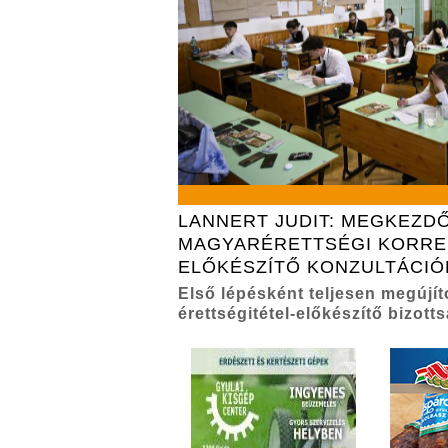
LANNERT JUDIT: MEGKEZD
MAGYARÉRETTSÉGI KORRE
ELŐKÉSZÍTŐ KONZULTÁCIÓ
Első lépésként teljesen megújít
érettségitétel-előkészítő bizott