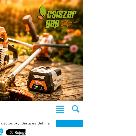
 csütörtök, Berta és Bettina