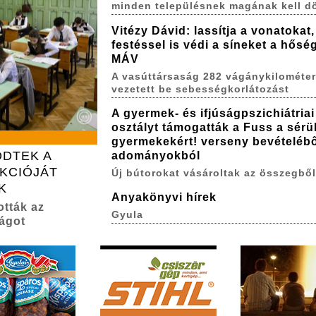
minden településnek magának kell d
Vitézy Dávid: lassítja a vonatokat,
festéssel is védi a síneket a hőség
MÁV
A vasúttársaság 282 vágánykilométe
vezetett be sebességkorlátozást
A gyermek- és ifjúságpszichiátriai
osztályt támogatták a Fuss a sérül
gyermekekért! verseny bevételébő
ŐDTEK A
adományokból
KCIÓJÁT
Új bútorokat vásároltak az összegből
K
Anyakönyvi hírek
ották az
Gyula
ságot