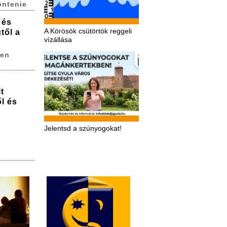
öntenie
 és
A Körösök csütörtök reggeli
től a
vízállása
ren
t
l és
Jelentsd a szúnyogokat!