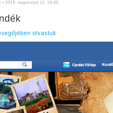
K
• 2018. augusztus 11. 16:00
ándék
evegőjében olvastuk