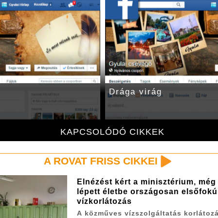
Drága virág
KAPCSOLÓDÓ CIKKEK
A ROVAT FRISS CIKKEI
Elnézést kért a minisztérium, mé
lépett életbe országosan elsőfokú
vízkorlátozás
A közműves vízszolgáltatás korlátoz