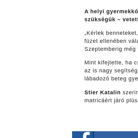
A helyi gyermekkó
szükségük – vetet
„Kérlek benneteket,
füzet ellenében vál
Szeptemberig még v
Mint kifejtette, ha
az is nagy segítség
lábadozó beteg gy
Stier Katalin
szerin
matricáért járó plü