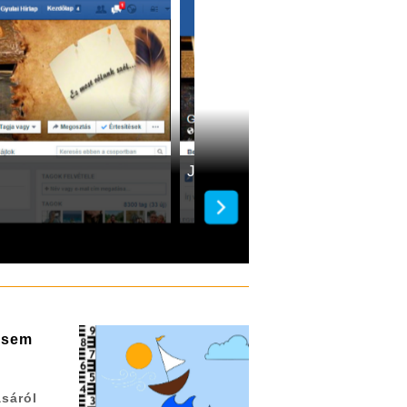
Jelesre vizsgáztak
g sem
ásáról