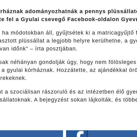
rháznak adományozhatnák a pennys plüssállato
te fel a Gyulai csevegő Facebook-oldalon Gyevn
 ha módotokban áll, gyűjtsétek ki a matricagyűjtő f
asztott plüssállat a legjobb helyre kerülhetne, a
an időnk” – írta posztjában.
 csak néhányan gondolják úgy, hogy nem fölösleges
 a gyulai kórháznak. Hozzátette, az ajándékkal ö
erekeknek.
t a szociálisan rászoruló és az intézetben élő gye
ssállatoknak. A bejegyzést sokan lájkolták, és több