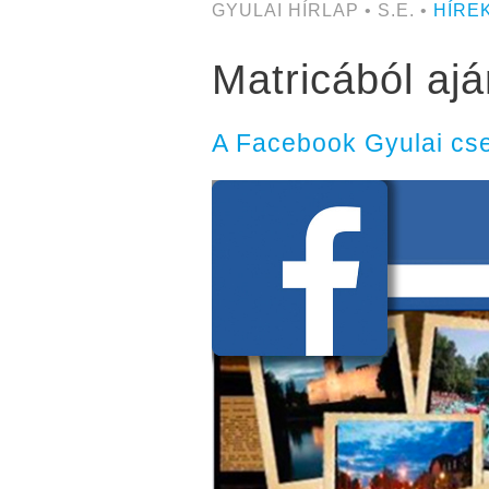
GYULAI HÍRLAP • S.E. •
HÍRE
Matricából aj
A Facebook Gyulai cs