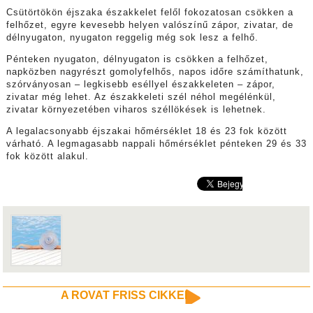
Csütörtökön éjszaka északkelet felől fokozatosan csökken a
felhőzet, egyre kevesebb helyen valószínű zápor, zivatar, de
délnyugaton, nyugaton reggelig még sok lesz a felhő.
Pénteken nyugaton, délnyugaton is csökken a felhőzet,
napközben nagyrészt gomolyfelhős, napos időre számíthatunk,
szórványosan – legkisebb eséllyel északkeleten – zápor,
zivatar még lehet. Az északkeleti szél néhol megélénkül,
zivatar környezetében viharos széllökések is lehetnek.
A legalacsonyabb éjszakai hőmérséklet 18 és 23 fok között
várható. A legmagasabb nappali hőmérséklet pénteken 29 és 33
fok között alakul.
A ROVAT FRISS CIKKEI