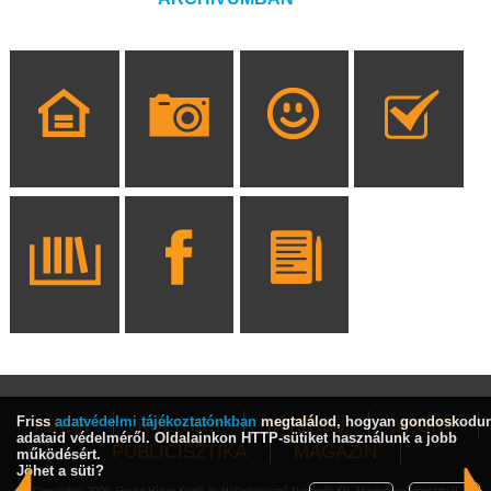
Friss
adatvédelmi tájékoztatónkban
megtalálod, hogyan gondoskodu
HÍREK
KULTÚRA
INTERJÚ
SPORT
adataid védelméről. Oldalainkon HTTP-sütiket használunk a jobb
PUBLICISZTIKA
MAGAZIN
működésért.
Jöhet a süti?