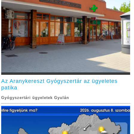
Az Aranykereszt Gyógyszertár az ügyeletes
patika
Gyógyszertári ügyeletek Gyulán