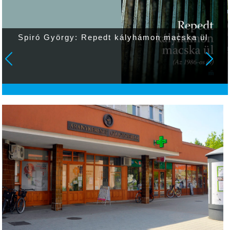
Spiró György: Repedt kályhámon macska ül