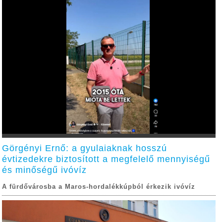
Görgényi Ernő: a gyulaiaknak hosszú
évtizedekre biztosított a megfelelő mennyiségű
és minőségű ivóvíz
A fürdővárosba a Maros-hordalékkúpból érkezik ivóvíz