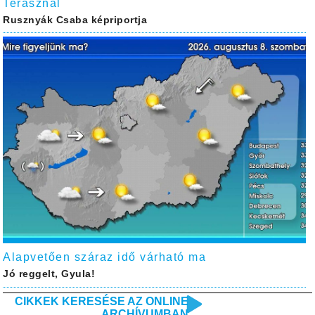
Terasznál
Rusznyák Csaba képriportja
Alapvetően száraz idő várható ma
Jó reggelt, Gyula!
CIKKEK KERESÉSE AZ ONLINE
ARCHÍVUMBAN