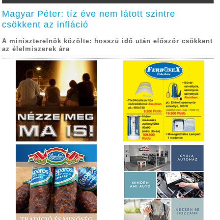
Magyar Péter: tíz éve nem látott szintre
csökkent az infláció
A miniszterelnök közölte: hosszú idő után először csökkent
az élelmiszerek ára