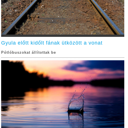
Gyula előtt kidőlt fának ütközött a vonat
Pótlóbuszokat állítottak be