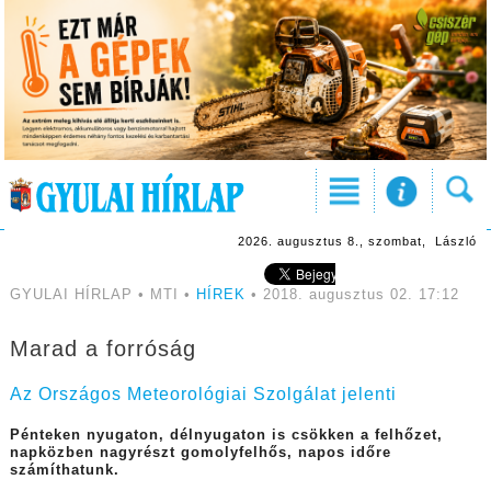
2026. augusztus 8., szombat, László
GYULAI HÍRLAP • MTI •
HÍREK
• 2018. augusztus 02. 17:12
Marad a forróság
Az Országos Meteorológiai Szolgálat jelenti
Pénteken nyugaton, délnyugaton is csökken a felhőzet,
napközben nagyrészt gomolyfelhős, napos időre
számíthatunk.