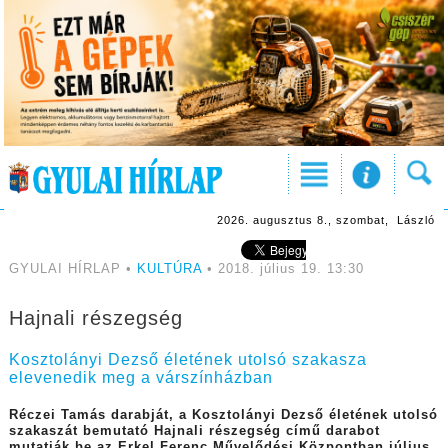
2026. augusztus 8., szombat, László
GYULAI HÍRLAP •
KULTÚRA
• 2018. július 19. 13:30
Hajnali részegség
Kosztolányi Dezső életének utolsó szakasza
elevenedik meg a várszínházban
Réczei Tamás darabját, a Kosztolányi Dezső életének utolsó
szakaszát bemutató Hajnali részegség című darabot
mutatják be az Erkel Ferenc Művelődési Központban július