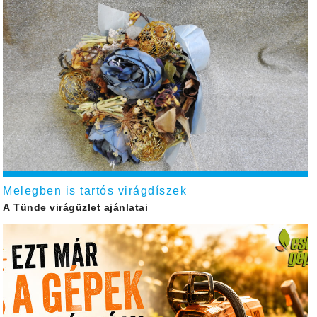
Melegben is tartós virágdíszek
A Tünde virágüzlet ajánlatai