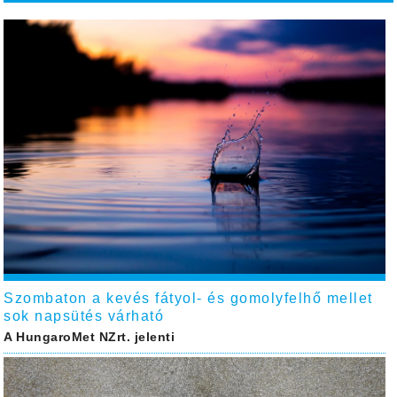
Szombaton a kevés fátyol- és gomolyfelhő mellet
sok napsütés várható
A HungaroMet NZrt. jelenti