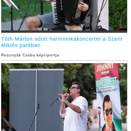
Tóth Márton adott harmonikakoncertet a Szent
Miklós parkban
Rusznyák Csaba képriportja