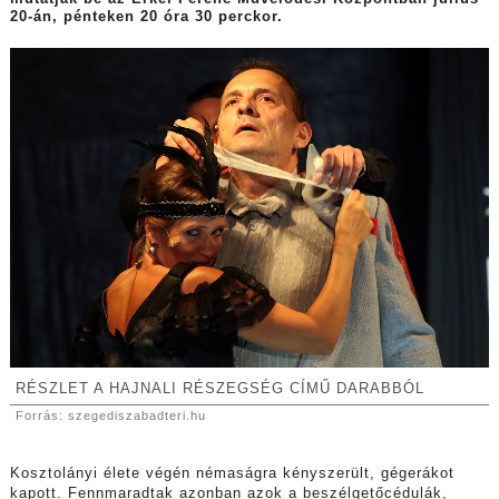
20-án, pénteken 20 óra 30 perckor.
RÉSZLET A HAJNALI RÉSZEGSÉG CÍMŰ DARABBÓL
Forrás: szegediszabadteri.hu
Kosztolányi élete végén némaságra kényszerült, gégerákot
kapott. Fennmaradtak azonban azok a beszélgetőcédulák,