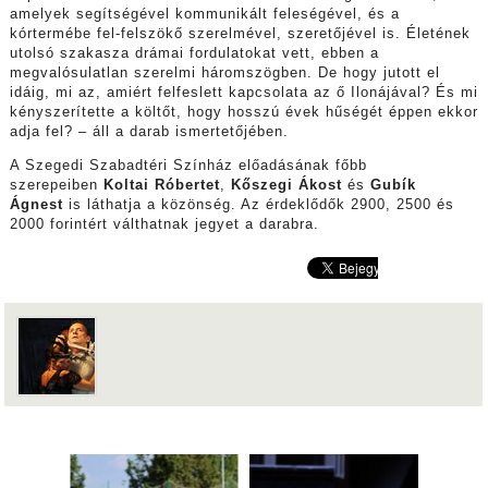
amelyek segítségével kommunikált feleségével, és a
kórtermébe fel-felszökő szerelmével, szeretőjével is. Életének
utolsó szakasza drámai fordulatokat vett, ebben a
megvalósulatlan szerelmi háromszögben. De hogy jutott el
idáig, mi az, amiért felfeslett kapcsolata az ő Ilonájával? És mi
kényszerítette a költőt, hogy hosszú évek hűségét éppen ekkor
adja fel? – áll a darab ismertetőjében.
A Szegedi Szabadtéri Színház előadásának főbb
szerepeiben
Koltai Róbertet
,
Kőszegi Ákost
és
Gubík
Ágnest
is láthatja a közönség. Az érdeklődők 2900, 2500 és
2000 forintért válthatnak jegyet a darabra.