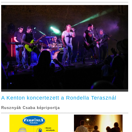
A Kenton koncertezett a Rondella Terasznál
Rusznyák Csaba képriportja