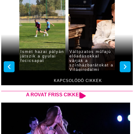
 a
Ismét hazai pályán
Változatos műfajú
Ősbem
játszik a gyulai
előadásokkal
készül
ndul az
focicsapat
várják a
pszich
yulán!
színházbarátokat a
várják
Világirodalmi
színhá
Klasszikusok
Fesztiválján
KAPCSOLÓDÓ CIKKEK
A ROVAT FRISS CIKKEI