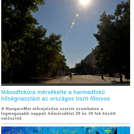
Másodfokúra mérsékelte a harmadfokú
hőségriasztást az országos tiszti főorvos
A HungaroMet előrejelzése szerint szombaton a
legmagasabb nappali hőmérséklet 29 és 34 fok között
valószínű