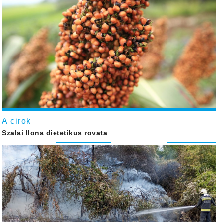
A cirok
Szalai Ilona dietetikus rovata