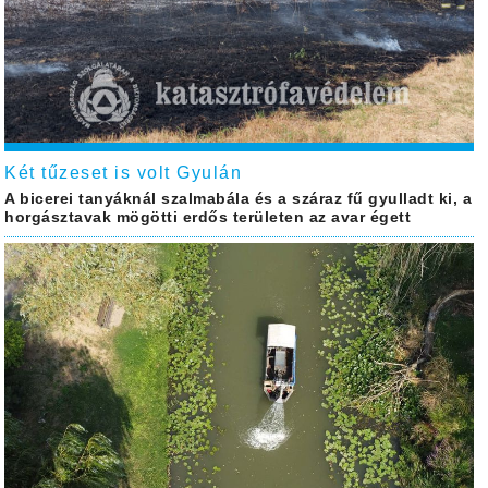
Két tűzeset is volt Gyulán
A bicerei tanyáknál szalmabála és a száraz fű gyulladt ki, a
horgásztavak mögötti erdős területen az avar égett