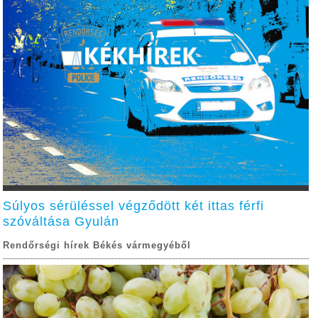
Súlyos sérüléssel végződött két ittas férfi
szóváltása Gyulán
Rendőrségi hírek Békés vármegyéből