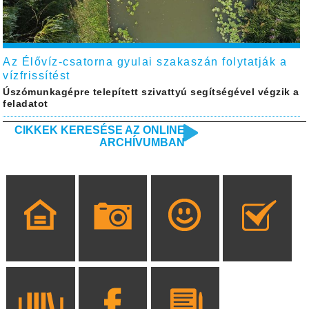
Az Élővíz-csatorna gyulai szakaszán folytatják a
vízfrissítést
Úszómunkagépre telepített szivattyú segítségével végzik a
feladatot
CIKKEK KERESÉSE AZ ONLINE
ARCHÍVUMBAN