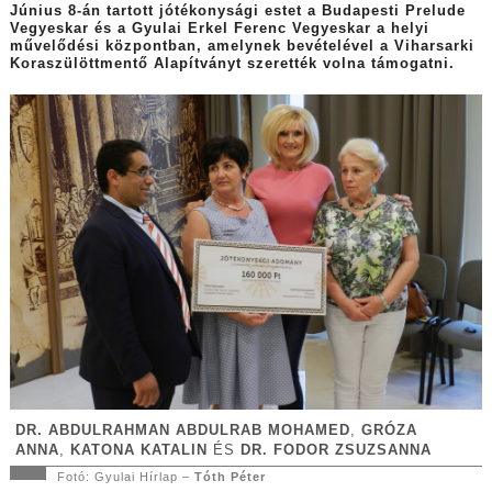
Június 8-án tartott jótékonysági estet a Budapesti Prelude
Vegyeskar és a Gyulai Erkel Ferenc Vegyeskar a helyi
művelődési központban, amelynek bevételével a Viharsarki
Koraszülöttmentő Alapítványt szerették volna támogatni.
DR. ABDULRAHMAN ABDULRAB MOHAMED
,
GRÓZA
ANNA
,
KATONA KATALIN
ÉS
DR. FODOR ZSUZSANNA
Fotó: Gyulai Hírlap –
Tóth Péter