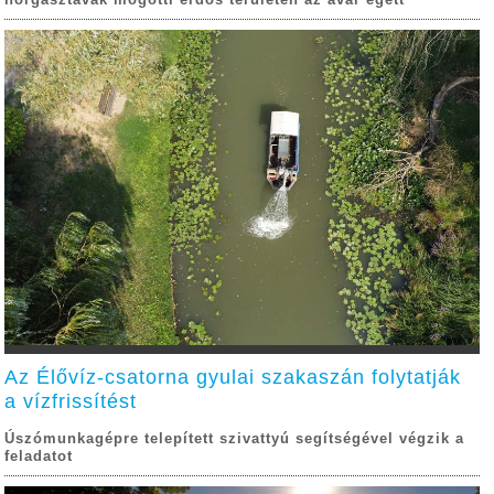
Az Élővíz-csatorna gyulai szakaszán folytatják
a vízfrissítést
Úszómunkagépre telepített szivattyú segítségével végzik a
feladatot