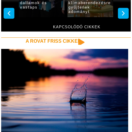
atot
dallamok és
klímaberendezésre
vissza
vastaps
gyűjtenek
Vihars
adományt
Korasz
Alapít
KAPCSOLÓDÓ CIKKEK
A ROVAT FRISS CIKKEI