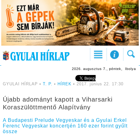
2026. augusztus 7., péntek, Ibolya
GYULAI HÍRLAP •
T. P.
•
HÍREK
• 2017. június 22. 17:30
Újabb adományt kapott a Viharsarki
Koraszülöttmentő Alapítvány
A Budapesti Prelude Vegyeskar és a Gyulai Erkel
Ferenc Vegyeskar koncertjén 160 ezer forint gyűlt
össze