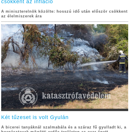
csökkent az infláció
A miniszterelnök közölte: hosszú idő után először csökkent
az élelmiszerek ára
Két tűzeset is volt Gyulán
A bicerei tanyáknál szalmabála és a száraz fű gyulladt ki, a
horgásztavak mögötti erdős területen az avar égett