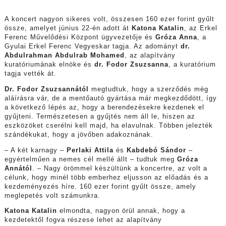
A koncert nagyon sikeres volt, összesen 160 ezer forint gyűlt
össze, amelyet június 22-én adott át
Katona Katalin
, az Erkel
Ferenc Művelődési Központ ügyvezetője és
Gróza Anna
, a
Gyulai Erkel Ferenc Vegyeskar tagja. Az adományt
dr.
Abdulrahman Abdulrab Mohamed
, az alapítvány
kuratóriumának elnöke és
dr. Fodor Zsuzsanna
, a kuratórium
tagja vették át.
Dr. Fodor Zsuzsannától
megtudtuk, hogy a szerződés még
aláírásra vár, de a mentőautó gyártása már megkezdődött, így
a következő lépés az, hogy a berendezésekre kezdenek el
gyűjteni. Természetesen a gyűjtés nem áll le, hiszen az
eszközöket cserélni kell majd, ha elavulnak. Többen jelezték
szándékukat, hogy a jövőben adakoznának.
– A két karnagy –
Perlaki Attila
és
Kabdebó Sándor
–
egyértelműen a nemes cél mellé állt – tudtuk meg
Gróza
Annától
. – Nagy örömmel készültünk a koncertre, az volt a
célunk, hogy minél több emberhez eljusson az előadás és a
kezdeményezés híre. 160 ezer forint gyűlt össze, amely
meglepetés volt számunkra.
Katona Katalin
elmondta, nagyon örül annak, hogy a
kezdetektől fogva részese lehet az alapítvány