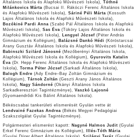
Általános Iskola és Alapfokú Művészeti Iskola),
Tóthné
Milánkovics Márta
(Bucsai II. Rákóczi Ferenc Általános Iskola
és Alapfokú Művészeti Iskola),
Sáriné Péli Márta
(Kossuth
Lajos Általános Iskola és Alapfokú Művészeti Iskola),
Bozókiné Pardi Anna
(Szabó Pál Általános Iskola és Alapfokú
Művészeti Iskola),
Sas Éva
(Tüköry Lajos Általános Iskola és
Alapfokú Művészeti Iskola),
Lengyel József
(Péter András
Gimnázium és Kollégium),
Balázsné Dankó Hédi
(Köröstarcsai
Arany Gusztáv Általános Iskola és Alapfokú Művészeti Iskola),
Babinszki Szilárd Jánosné
(Mezőberényi Általános Iskola,
Alapfokú Művészeti Iskola és Kollégium),
Gyurovits Katalin
Éva
(Dr. Hepp Ferenc Általános Iskola és Alapfokú Művészeti
Iskola),
Torma Péter József
(Sarkadi Általános Iskola),
Balogh Endre
(Ady Endre–Bay Zoltán Gimnázium és
Kollégium),
Tárnok Zoltán
(Geszti Arany János Általános
Iskola),
Nagy Sándorné
(Okányi Általános Iskola
Sarkadkeresztúri Tagintézménye),
Vaszkó Lajosné
(Gyomaendrődi Kis Bálint Általános Iskola).
Békéscsabai tankerületi elismerését Gyulán vette át
Lendvainé Fazekas Andrea
(Békés Megyei Pedagógiai
Szakszolgálat Gyulai Tagintézménye).
Polgármesteri elismerést kapott:
Nagyné Halmos Judit
(Gyulai
Erkel Ferenc Gimnázium és Kollégium),
Illés-Tóth Mária
(Gyulai Dürer Albert Általános Iskola),
Szilágyi Teréz
(Gyulai