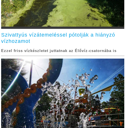
Szivattyús vízátemeléssel pótolják a hiányzó
vízhozamot
Ezzel friss vízkészletet juttatnak az Élővíz-csatornába is