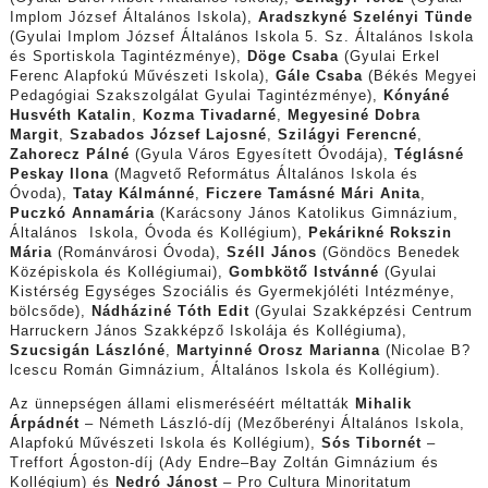
Implom József Általános Iskola),
Aradszkyné Szelényi Tünde
(Gyulai Implom József Általános Iskola 5. Sz. Általános Iskola
és Sportiskola Tagintézménye),
Döge Csaba
(Gyulai Erkel
Ferenc Alapfokú Művészeti Iskola),
Gále Csaba
(Békés Megyei
Pedagógiai Szakszolgálat Gyulai Tagintézménye),
Kónyáné
Husvéth Katalin
,
Kozma Tivadarné
,
Megyesiné Dobra
Margit
,
Szabados József Lajosné
,
Szilágyi Ferencné
,
Zahorecz Pálné
(Gyula Város Egyesített Óvodája),
Téglásné
Peskay Ilona
(Magvető Református Általános Iskola és
Óvoda),
Tatay Kálmánné
,
Ficzere Tamásné Mári Anita
,
Puczkó Annamária
(Karácsony János Katolikus Gimnázium,
Általános Iskola, Óvoda és Kollégium),
Pekárikné Rokszin
Mária
(Románvárosi Óvoda),
Széll János
(Göndöcs Benedek
Középiskola és Kollégiumai),
Gombkötő Istvánné
(Gyulai
Kistérség Egységes Szociális és Gyermekjóléti Intézménye,
bölcsőde),
Nádháziné Tóth Edit
(Gyulai Szakképzési Centrum
Harruckern János Szakképző Iskolája és Kollégiuma),
Szucsigán Lászlóné
,
Martyinné Orosz Marianna
(Nicolae B?
lcescu Román Gimnázium, Általános Iskola és Kollégium).
Az ünnepségen állami elismeréséért méltatták
Mihalik
Árpádnét
– Németh László-díj (Mezőberényi Általános Iskola,
Alapfokú Művészeti Iskola és Kollégium),
Sós Tibornét
–
Treffort Ágoston-díj (Ady Endre–Bay Zoltán Gimnázium és
Kollégium) és
Nedró Jánost
– Pro Cultura Minoritatum