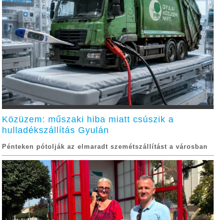
Közüzem: műszaki hiba miatt csúszik a
hulladékszállítás Gyulán
Pénteken pótolják az elmaradt szemétszállítást a városban