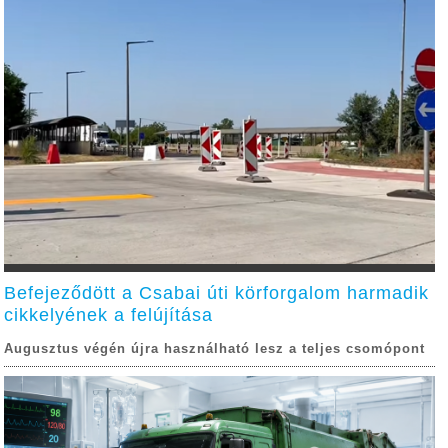
Befejeződött a Csabai úti körforgalom harmadik
cikkelyének a felújítása
Augusztus végén újra használható lesz a teljes csomópont