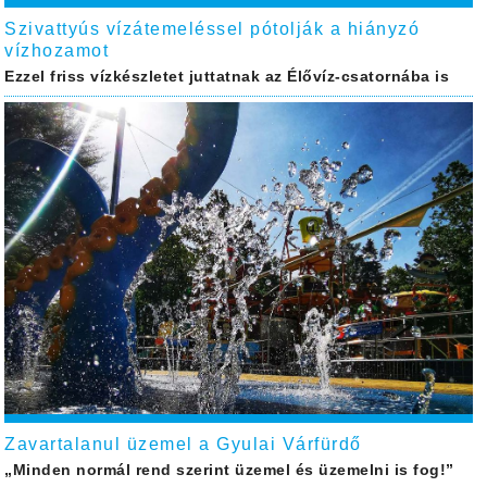
Szivattyús vízátemeléssel pótolják a hiányzó
vízhozamot
Ezzel friss vízkészletet juttatnak az Élővíz-csatornába is
Zavartalanul üzemel a Gyulai Várfürdő
„Minden normál rend szerint üzemel és üzemelni is fog!”