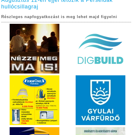
Augusztus 12-én éjjel tetőzik a Perseidák
hullócsillagraj
Részleges napfogyatkozást is meg lehet majd figyelni