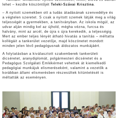
lehet – kezdte köszöntőjét
Teleki-Szávai Krisztina
.
– A nyitott szemekben ott a tudás átadásának szenvedélye és
a végtelen szeretet. S csak a nyitott szemek látják meg a világ
teljességét a gyermekben, a tanítványban. Az iskola mögül, az
udvar alján mindig kel az újhold, mégha vézna, furcsa és
halvány, mint az arcél, de újra s újra kerekedik, a teljességig.
Mert az ember teljes lényét átható hivatás a tanítás – méltatta
kollégáit a tankerület vezetője, majd köszönetet mondott
minden jelen lévő pedagógusnak áldozatos munkájáért.
A folytatásban a kiválasztott szakemberek tankerületi
dicséretet, aranydiplomát, polgármesteri dicséretet és a
Pedagógus Szolgálati Emlékérmet vehettek át kiemelkedő
pedagógiai munkájuk elismeréseként, valamint a vezetők a
korábban állami elismerésben részesültek kitüntetését is
méltatták az eseményen.