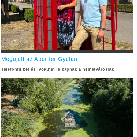
Megújult az Apor tér Gyulán
Telefonfülkét és ivókutat is kapnak a németvárosiak