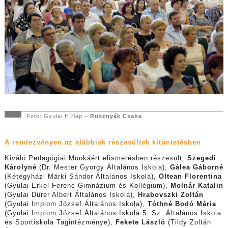
Fotó: Gyulai Hírlap –
Rusznyák Csaba
A rendezvényen az alábbiak részesültek kitüntetésben
Kiváló Pedagógiai Munkáért elismerésben részesült:
Szegedi
Károlyné
(Dr. Mester György Általános Iskola),
Gálea Gáborné
(Kétegyházi Márki Sándor Általános Iskola),
Oltean Florentina
(Gyulai Erkel Ferenc Gimnázium és Kollégium),
Molnár Katalin
(Gyulai Dürer Albert Általános Iskola),
Hrabovszki Zoltán
(Gyulai Implom József Általános Iskola),
Tóthné Bodó Mária
(Gyulai Implom József Általános Iskola 5. Sz. Általános Iskola
és Sportiskola Tagintézménye),
Fekete László
(Tildy Zoltán