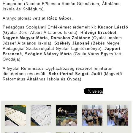
Hungariae (Nicolae B?lcescu Román Gimnázium, Általános
Iskola és Kollégium).
Aranydiplomát vett át
Rácz Gábor
.
Pedagógus Szolgálati Emlékérmet érdemelt ki:
Kucsor László
(Gyulai Dürer Albert Általános Iskola),
Hídvégi Erzsébet
,
Nagyné Magyar Mária
,
Domokos Zoltánné
(Gyulai Implom
József Általános Iskola),
Székely Jánosné
(Békés Megyei
Pedagógiai Szakszolgálat Gyulai Tagintézménye),
Japport
Ferencné
,
Szöginé Nádasy Márta
(Gyula Város Egyesített
Óvodája).
A Gyulai Református Egyházközség részéről fenntartói
dicséretben részesült:
Schriffertné Szigeti Judit
(Magvető
Református Általános Iskola és Óvoda).