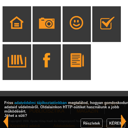
Friss
adatvédelmi tájékoztatónkban
megtalálod, hogyan gondoskodu
HÍREK
KULTÚRA
INTERJÚ
SPORT
adataid védelméről. Oldalainkon HTTP-sütiket használunk a jobb
PUBLICISZTIKA
MAGAZIN
működésért.
Jöhet a süti?
Copyright© 2009, Gyulai Hírlap Kiadó és Hírlapterjesztő Nonprofit Kft. Minden jog fenntartva!
Részletek
KÉREM
Közérdekű adatok
Adatvédelem
Hirdetési ajánlat