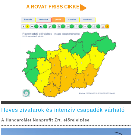
A ROVAT FRISS CIKKEI
Heves zivatarok és intenzív csapadék várható
A HungaroMet Nonprofit Zrt. előrejelzése