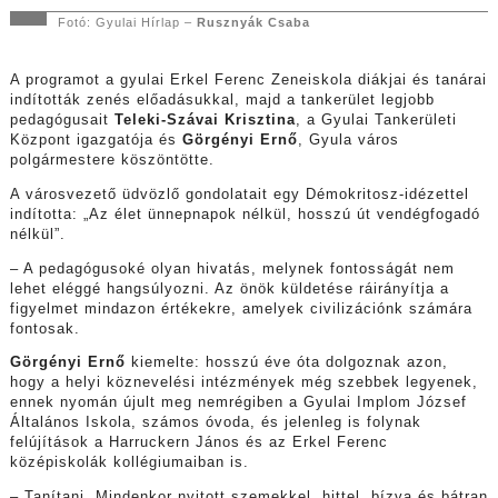
Fotó: Gyulai Hírlap –
Rusznyák Csaba
A programot a gyulai Erkel Ferenc Zeneiskola diákjai és tanárai
indították zenés előadásukkal, majd a tankerület legjobb
pedagógusait
Teleki-Szávai Krisztina
, a Gyulai Tankerületi
Központ igazgatója és
Görgényi Ernő
, Gyula város
polgármestere köszöntötte.
A városvezető üdvözlő gondolatait egy Démokritosz-idézettel
indította: „Az élet ünnepnapok nélkül, hosszú út vendégfogadó
nélkül”.
– A pedagógusoké olyan hivatás, melynek fontosságát nem
lehet eléggé hangsúlyozni. Az önök küldetése ráirányítja a
figyelmet mindazon értékekre, amelyek civilizációnk számára
fontosak.
Görgényi Ernő
kiemelte: hosszú éve óta dolgoznak azon,
hogy a helyi köznevelési intézmények még szebbek legyenek,
ennek nyomán újult meg nemrégiben a Gyulai Implom József
Általános Iskola, számos óvoda, és jelenleg is folynak
felújítások a Harruckern János és az Erkel Ferenc
középiskolák kollégiumaiban is.
– Tanítani. Mindenkor nyitott szemekkel, hittel, bízva és bátran