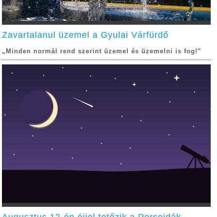
Zavartalanul üzemel a Gyulai Várfürdő
„Minden normál rend szerint üzemel és üzemelni is fog!”