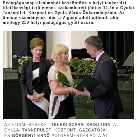
Pedagógusnap alkalmából köszöntötte a helyi tankerület
illetékességi területének szakembereit június 12-én a Gyulai
Tankerületi Központ és Gyula Város Önkormányzata. Az
ünnepi eseménynek idén a Vigadó adott otthont, ahol
mintegy 250 helyi pedagógus gyűlt össze.
AZ ELISMERÉSEKET
TELEKI-SZÁVAI KRISZTINA
, A
GYULAI TANKERÜLETI KÖZPONT IGAZGATÓJA
ÉS
GÖRGÉNYI ERNŐ
POLGÁRMESTER ADTA ÁT