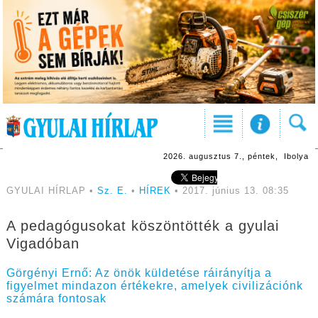
2026. augusztus 7., péntek, Ibolya
GYULAI HÍRLAP •
Sz. E.
•
HÍREK
• 2017. június 13. 08:35
A pedagógusokat köszöntötték a gyulai
Vigadóban
Görgényi Ernő: Az önök küldetése ráirányítja a
figyelmet mindazon értékekre, amelyek civilizációnk
számára fontosak