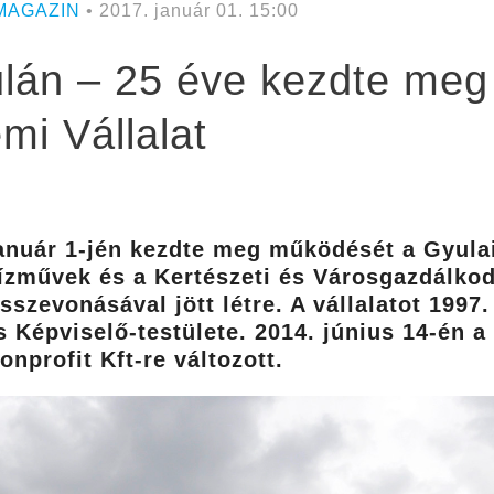
MAGAZIN
• 2017. január 01. 15:00
lán – 25 éve kezdte me
mi Vállalat
 január 1-jén kezdte meg működését a Gyula
ízművek és a Kertészeti és Városgazdálkodá
szevonásával jött létre. A vállalatot 1997. 
s Képviselő-testülete. 2014. június 14-én 
nprofit Kft-re változott.