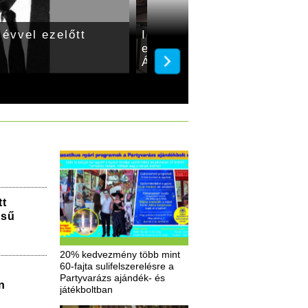
évvel ezelőtt
Időutazás Gyulán – 50 évv
először adott hangversen
Áchim Erzsébet
tt
ésű
20% kedvezmény több mint
60-fajta sulifelszerelésre a
Partyvarázs ajándék- és
n
játékboltban