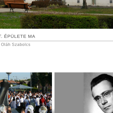
T. ÉPÜLETE MA
 – Oláh Szabolcs