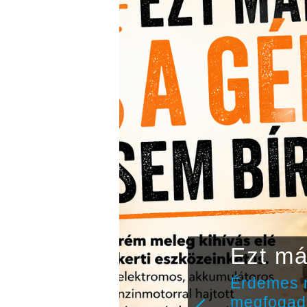
Ezt má
a
Érdemes n
megfogad