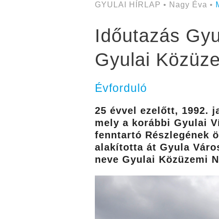
GYULAI HÍRLAP • Nagy Éva •
Időutazás Gyu
Gyulai Közüze
Évforduló
25 évvel ezelőtt, 1992.
mely a korábbi Gyulai V
fenntartó Részlegének ös
alakította át Gyula Váro
neve Gyulai Közüzemi No