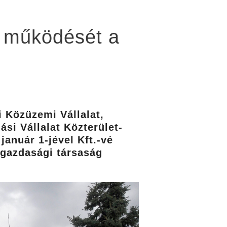
g működését a
i Közüzemi Vállalat,
si Vállalat Közterület-
január 1-jével Kft.-vé
a gazdasági társaság