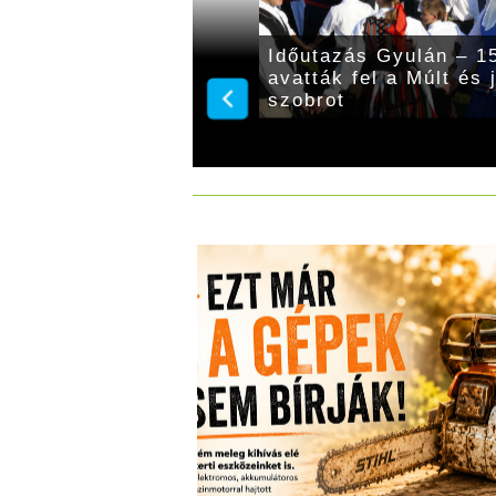
45 évvel ezelőtt adtak
Időutazás Gyulán – 15
t bővítéséről
avatták fel a Múlt és
szobrot