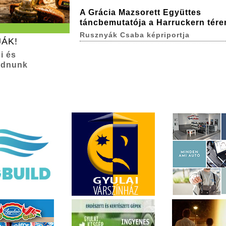
A Grácia Mazsorett Együttes
táncbemutatója a Harruckern tére
Rusznyák Csaba képriportja
JÁK!
i és
adnunk