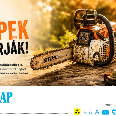
2026. 
A
A
A