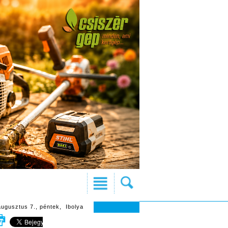
augusztus 7., péntek, Ibolya