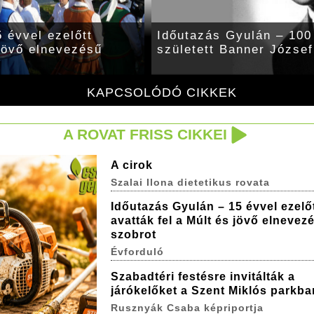
 évvel ezelőtt
Időutazás Gyulán – 100 
 jövő elnevezésű
született Banner József
KAPCSOLÓDÓ CIKKEK
A ROVAT FRISS CIKKEI
A cirok
Szalai Ilona dietetikus rovata
Időutazás Gyulán – 15 évvel ezelő
avatták fel a Múlt és jövő elnevez
szobrot
Évforduló
Szabadtéri festésre invitálták a
járókelőket a Szent Miklós parkba
Rusznyák Csaba képriportja