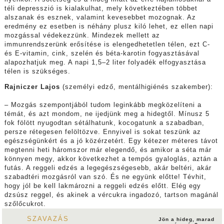
téli depresszió is kialakulhat, mely következtében többet
alszanak és esznek, valamint kevesebbet mozognak. Az
eredmény ez esetben is néhány plusz kiló lehet, ez ellen napi
mozgással védekezzünk. Mindezek mellett az
immunrendszerünk erősítése is elengedhetetlen télen, ezt C-
és E-vitamin, cink, szelén és béta-karotin fogyasztásával
alapozhatjuk meg. A napi 1,5–2 liter folyadék elfogyasztása
télen is szükséges.
Rajniczer Lajos
(személyi edző, mentálhigiénés szakember):
– Mozgás szempontjából tudom leginkább megközelíteni a
témát, és azt mondom, ne ijedjünk meg a hidegtől. Mínusz 5
fok fölött nyugodtan sétálhatunk, kocogatunk a szabadban,
persze rétegesen felöltözve. Ennyivel is sokat teszünk az
egészségünkért és a jó közérzetért. Egy kétezer méteres távot
megtenni heti háromszor már elegendő, és amikor a séta már
könnyen megy, akkor következhet a tempós gyaloglás, aztán a
futás. A reggeli edzés a legegészségesebb, akár beltéri, akár
szabadtéri mozgásról van szó. És ne együnk előtte! Tévhit,
hogy jól be kell lakmározni a reggeli edzés előtt. Elég egy
dzsúsz reggel, és akinek a vércukra ingadozó, tartson magánál
szőlőcukrot.
SZAVAZÁS
Jön a hideg, marad