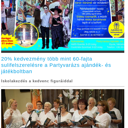
20% kedvezmény több mint 60-fajta
sulifelszerelésre a Partyvarázs ajándék- és
játékboltban
Iskolakezdés a kedvenc figuráiddal