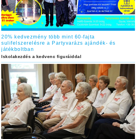
20% kedvezmény több mint 60-fajta
sulifelszerelésre a Partyvarázs ajándék- és
játékboltban
Iskolakezdés a kedvenc figuráiddal