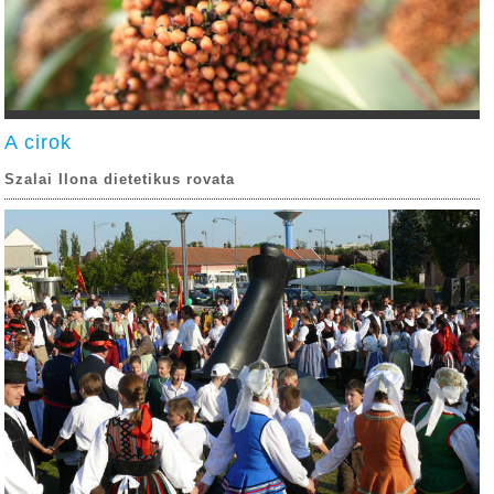
A cirok
Szalai Ilona dietetikus rovata