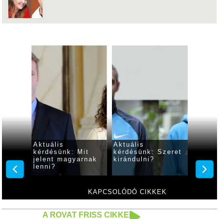
Aktuális
Aktuális
Aktuál
iért
kérdésünk: Mit
kérdésünk: Szeret
kérdés
a tél?
jelent magyarnak
kirándulni?
épp né
lenni?
KAPCSOLÓDÓ CIKKEK
A ROVAT FRISS CIKKEI