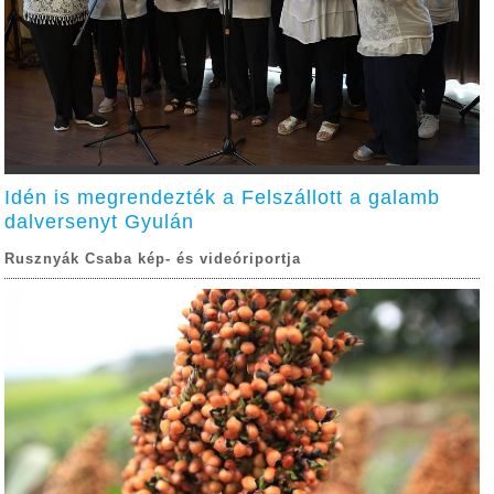
Idén is megrendezték a Felszállott a galamb
dalversenyt Gyulán
Rusznyák Csaba kép- és videóriportja