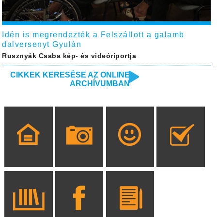
Idén is megrendezték a Felszállott a galamb
dalversenyt Gyulán
Rusznyák Csaba kép- és videóriportja
CIKKEK KERESÉSE AZ ONLINE
ARCHÍVUMBAN