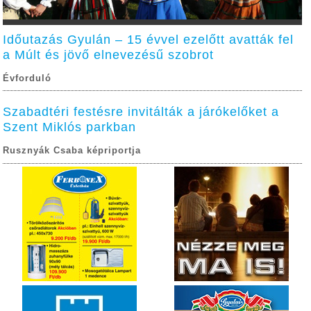
Időutazás Gyulán – 15 évvel ezelőtt avatták fel
a Múlt és jövő elnevezésű szobrot
Évforduló
Szabadtéri festésre invitálták a járókelőket a
Szent Miklós parkban
Rusznyák Csaba képriportja