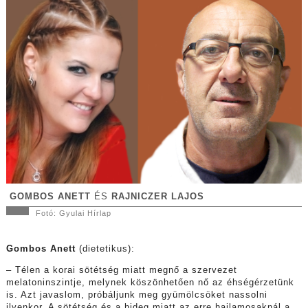
GOMBOS ANETT
ÉS
RAJNICZER LAJOS
Fotó: Gyulai Hírlap
Gombos Anett
(dietetikus):
– Télen a korai sötétség miatt megnő a szervezet
melatoninszintje, melynek köszönhetően nő az éhségérzetünk
is. Azt javaslom, próbáljunk meg gyümölcsöket nassolni
ilyenkor. A sötétség és a hideg miatt az erre hajlamosaknál a