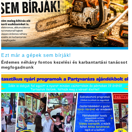
Ezt már a gépek sem bírják!
Érdemes néhány fontos kezelési és karbantartási tanácsot
megfogadnunk