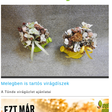
Melegben is tartós virágdíszek
A Tünde virágüzlet ajánlatai