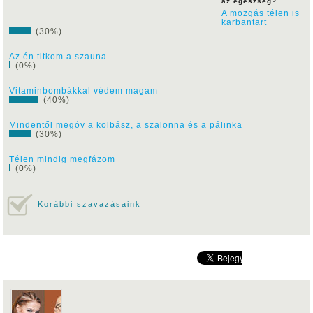
az egészség?
A mozgás télen is
karbantart
(30%)
Az én titkom a szauna
(0%)
Vitaminbombákkal védem magam
(40%)
Mindentől megóv a kolbász, a szalonna és a pálinka
(30%)
Télen mindig megfázom
(0%)
Korábbi szavazásaink