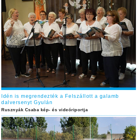
Idén is megrendezték a Felszállott a galamb
dalversenyt Gyulán
Rusznyák Csaba kép- és videóriportja