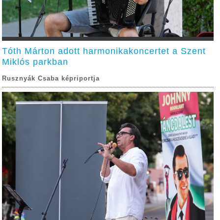
Tóth Márton adott harmonikakoncertet a Szent
Miklós parkban
Rusznyák Csaba képriportja