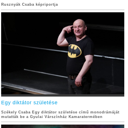
Rusznyák Csaba képriportja
Egy diktátor születése
Székely Csaba Egy diktátor születése című monodrámáját
mutatták be a Gyulai Várszínház Kamaratermében