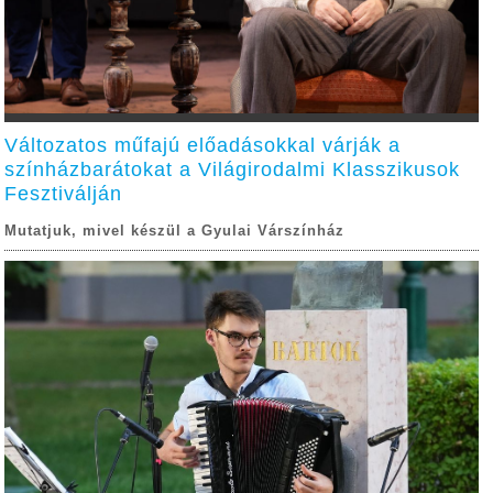
Változatos műfajú előadásokkal várják a
színházbarátokat a Világirodalmi Klasszikusok
Fesztiválján
Mutatjuk, mivel készül a Gyulai Várszínház