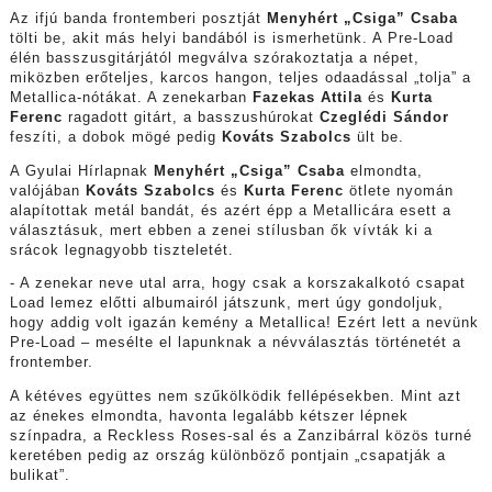
Az ifjú banda frontemberi posztját
Menyhért „Csiga” Csaba
tölti be, akit más helyi bandából is ismerhetünk. A Pre-Load
élén basszusgitárjától megválva szórakoztatja a népet,
miközben erőteljes, karcos hangon, teljes odaadással „tolja” a
Metallica-nótákat. A zenekarban
Fazekas Attila
és
Kurta
Ferenc
ragadott gitárt, a basszushúrokat
Czeglédi Sándor
feszíti, a dobok mögé pedig
Kováts Szabolcs
ült be.
A Gyulai Hírlapnak
Menyhért „Csiga” Csaba
elmondta,
valójában
Kováts Szabolcs
és
Kurta Ferenc
ötlete nyomán
alapítottak metál bandát, és azért épp a Metallicára esett a
választásuk, mert ebben a zenei stílusban ők vívták ki a
srácok legnagyobb tiszteletét.
- A zenekar neve utal arra, hogy csak a korszakalkotó csapat
Load lemez előtti albumairól játszunk, mert úgy gondoljuk,
hogy addig volt igazán kemény a Metallica! Ezért lett a nevünk
Pre-Load – mesélte el lapunknak a névválasztás történetét a
frontember.
A kétéves együttes nem szűkölködik fellépésekben. Mint azt
az énekes elmondta, havonta legalább kétszer lépnek
színpadra, a Reckless Roses-sal és a Zanzibárral közös turné
keretében pedig az ország különböző pontjain „csapatják a
bulikat”.