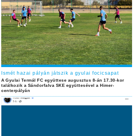
Ismét hazai pályán játszik a gyulai focicsapat
A Gyulai Termál FC együttese augusztus 8-án 17.30-kor
találkozik a Sándorfalva SKE együttesével a Himer-
centerpályán