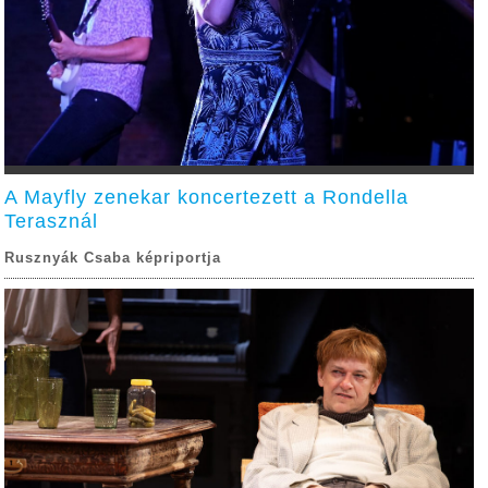
A Mayfly zenekar koncertezett a Rondella
Terasznál
Rusznyák Csaba képriportja