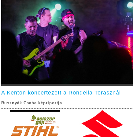
A Kenton koncertezett a Rondella Terasznál
Rusznyák Csaba képriportja