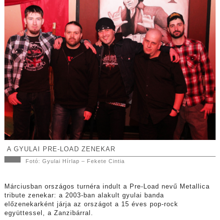
A GYULAI PRE-LOAD ZENEKAR
Fotó: Gyulai Hírlap – Fekete Cintia
Márciusban országos turnéra indult a Pre-Load nevű Metallica
tribute zenekar: a 2003-ban alakult gyulai banda
előzenekarként járja az országot a 15 éves pop-rock
együttessel, a Zanzibárral.