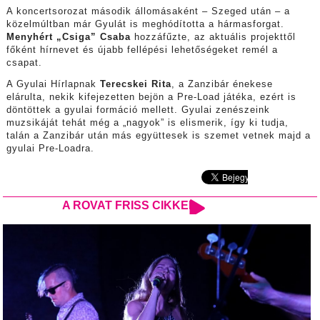
A koncertsorozat második állomásaként – Szeged után – a
közelmúltban már Gyulát is meghódította a hármasforgat.
Menyhért „Csiga” Csaba
hozzáfűzte, az aktuális projekttől
főként hírnevet és újabb fellépési lehetőségeket remél a
csapat.
A Gyulai Hírlapnak
Terecskei Rita
, a Zanzibár énekese
elárulta, nekik kifejezetten bejön a Pre-Load játéka, ezért is
döntöttek a gyulai formáció mellett. Gyulai zenészeink
muzsikáját tehát még a „nagyok” is elismerik, így ki tudja,
talán a Zanzibár után más együttesek is szemet vetnek majd a
gyulai Pre-Loadra.
A ROVAT FRISS CIKKEI