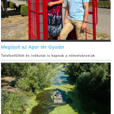
Megújult az Apor tér Gyulán
Telefonfülkét és ivókutat is kapnak a németvárosiak