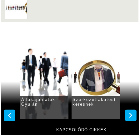
Állásajánlatok
Szerkezetlakatost
Állása
Gyulán
keresnek
Gyulá
resnek
KAPCSOLÓDÓ CIKKEK