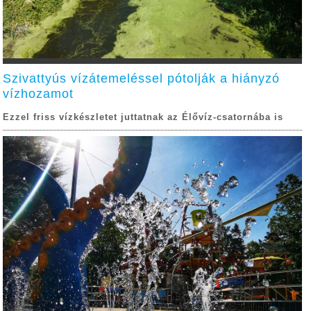
Szivattyús vízátemeléssel pótolják a hiányzó
vízhozamot
Ezzel friss vízkészletet juttatnak az Élővíz-csatornába is