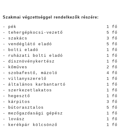
Szakmai végzettséggel rendelkezők részére:
- pék 1 fő
- tehergépkocsi-vezető 5 fő
- szakács 3 fő
- vendéglátó eladó 5 fő
- bolti eladó 1 fő
- ruházati bolti eladó 1 fő
- dísznövénykertész 1 fő
- kőműves 2 fő
- szobafestő, mázoló 4 fő
- villanyszerelő 1 fő
- általános karbantartó 1 fő
- szerkezetlakatos 1 fő
- hegesztő 1 fő
- kárpitos 3 fő
- bútorasztalos 5 fő
- mezőgazdasági gépész 1 fő
- lovász 1 fő
- kerékpár kölcsönző 1 fő