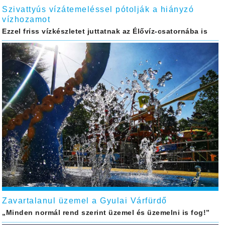
Szivattyús vízátemeléssel pótolják a hiányzó
vízhozamot
Ezzel friss vízkészletet juttatnak az Élővíz-csatornába is
Zavartalanul üzemel a Gyulai Várfürdő
„Minden normál rend szerint üzemel és üzemelni is fog!”