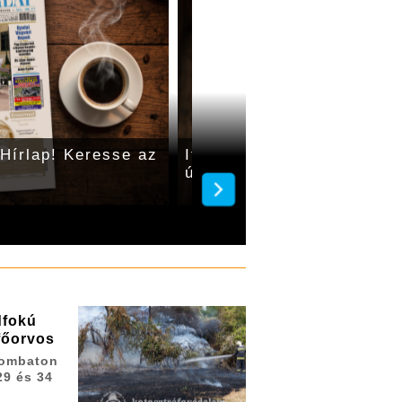
Hírlap! Keresse az
Itt a legfrissebb Gyulai Hí
újságárusoknál!
dfokú
 főorvos
zombaton
29 és 34