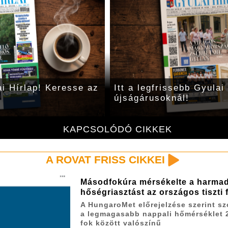
i Hírlap! Keresse az
Itt a legfrissebb Gyulai 
újságárusoknál!
KAPCSOLÓDÓ CIKKEK
A ROVAT FRISS CIKKEI
Másodfokúra mérsékelte a harma
hőségriasztást az országos tiszti
A HungaroMet előrejelzése szerint s
a legmagasabb nappali hőmérséklet 
fok között valószínű