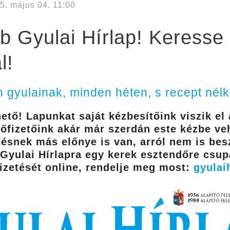
5. május 04. 11:00
ebb Gyulai Hírlap! Keresse
l!
 gyulainak, minden héten, s recept nélk
hető! Lapunkat saját kézbesítőink viszik el
lőfizetőink akár már szerdán este kézbe ve
etésnek más előnye is van, arról nem is bes
Gyulai Hírlapra egy kerek esztendőre csupá
őfizetését online, rendelje meg most:
gyulai