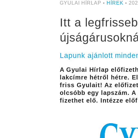
GYULAI HÍRLAP •
HÍREK
• 202
Itt a legfriss
újságárusokná
Lapunk ajánlott minden
A Gyulai Hírlap előfizet
lakcímre hétről hétre. E
friss Gyulait! Az előfiz
olcsóbb egy lapszám. A 
fizethet elő. Intézze el