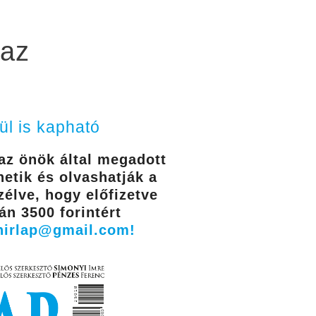
 az
ül is kapható
 az önök által megadott
hetik és olvashatják a
zélve, hogy előfizetve
n 3500 forintért
hirlap@gmail.com!