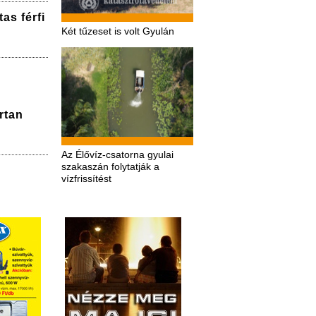
as férfi
Két tűzeset is volt Gyulán
rtan
Az Élővíz-csatorna gyulai
szakaszán folytatják a
vízfrissítést