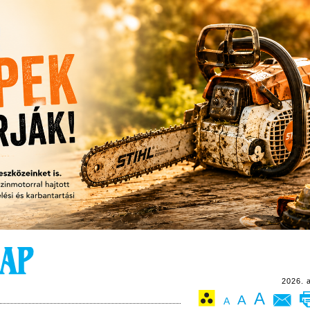
2026. 
A
A
A