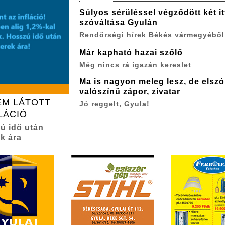
Súlyos sérüléssel végződött két itt
szóváltása Gyulán
Rendőrségi hírek Békés vármegyéből
Már kapható hazai szőlő
Még nincs rá igazán kereslet
Ma is nagyon meleg lesz, de elszó
valószínű zápor, zivatar
EM LÁTOTT
Jó reggelt, Gyula!
LÁCIÓ
zú idő után
k ára