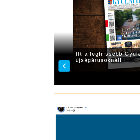
lai Hírlap! Keresse az
Itt a legfrissebb Gyula
újságárusoknál!