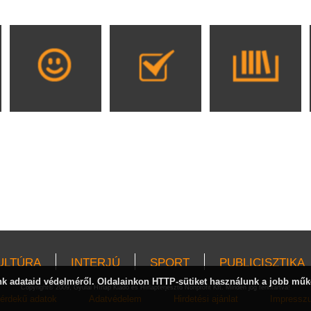
ULTÚRA
INTERJÚ
SPORT
PUBLICISZTIKA
 adataid védelméről. Oldalainkon HTTP-sütiket használunk a jobb műk
Copyright© 2009, Gyulai Hírlap Kiadó és Hírlapterjesztő Nonprofit Kft. Minden jog fenntartva!
érdekű adatok
Adatvédelem
Hirdetési ajánlat
Impressz