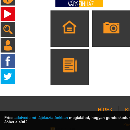
HÍREK
K
Friss
adatvédelmi tájékoztatónkban
megtalálod, hogyan gondoskodunk
Jöhet a süti?
Köz