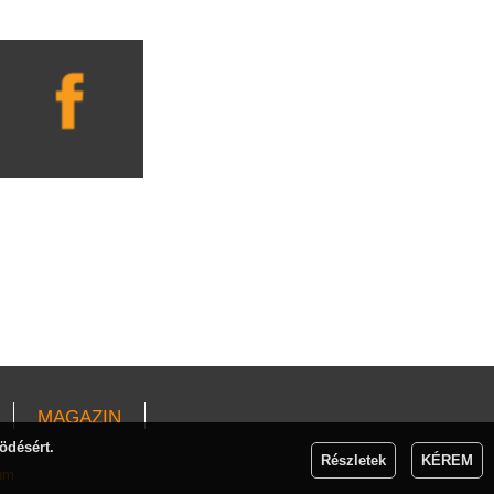
MAGAZIN
ödésért.
Részletek
KÉREM
um