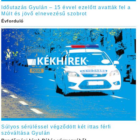
Időutazás Gyulán – 15 évvel ezelőtt avatták fel a
Múlt és jövő elnevezésű szobrot
Évforduló
Súlyos sérüléssel végződött két ittas férfi
szóváltása Gyulán