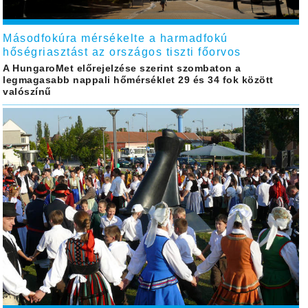
Másodfokúra mérsékelte a harmadfokú
hőségriasztást az országos tiszti főorvos
A HungaroMet előrejelzése szerint szombaton a
legmagasabb nappali hőmérséklet 29 és 34 fok között
valószínű