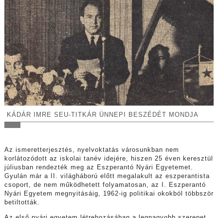
KÁDÁR IMRE SEU-TITKÁR ÜNNEPI BESZÉDÉT MONDJA
Az ismeretterjesztés, nyelvoktatás városunkban nem
korlátozódott az iskolai tanév idejére, hiszen 25 éven keresztül
júliusban rendezték meg az Eszperantó Nyári Egyetemet.
Gyulán már a II. világháború előtt megalakult az eszperantista
csoport, de nem működhetett folyamatosan, az I. Eszperantó
Nyári Egyetem megnyitásáig, 1962-ig politikai okokból többször
betiltották.
Az első nyári egyetem létrehozásában a legnagyobb szerepet