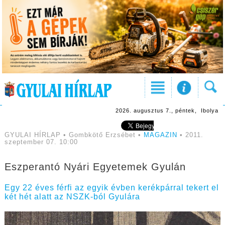
2026. augusztus 7., péntek, Ibolya
GYULAI HÍRLAP • Gombkötő Erzsébet •
MAGAZIN
• 2011.
szeptember 07. 10:00
Eszperantó Nyári Egyetemek Gyulán
Egy 22 éves férfi az egyik évben kerékpárral tekert el
két hét alatt az NSZK-ból Gyulára