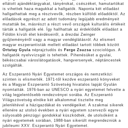
ellátott ajándéktárgyakat, tányérokat, csészéket, hamutartókat
is vihettek haza magukkal a hallgatók. Naponta két előadást
hallgathattak meg a résztvevők, részben külföldi előadóktól. Az
előadások egyrészt az adott tudomány legújabb eredményeit
mutatták be, másrészt a részt vevő országok kulturális értékeit
tárták a hallgatók elé. Így hallhattak az érdeklődők előadást a
Földön kívüli élet kérdéseiről, a drezdai Zwinger
gyűjteményéről vagy a magyar vendéglátásról. Az elismert
magyar eszperantisták mellett előadást tartott többek között
Ortutay Gyula
néprajztudós és
Ferge Zsuzsa
szociológus. A
hallgatók nyelvvizsgát is tehettek. Pihenésüket a gyulai,
békéscsabai városlátogatások, hangversenyek, néptáncestek
szolgálták.
Az Eszperantó Nyári Egyetemet országos és nemzetközi
szinten is elismerték. 1971-től kezdve eszperantó könyveket
és a Magyar Eszperantó Szövetség hivatalos lapját Gyulán
nyomtatták. 1976-ban az UNESCO a nyári egyetemet felvette a
világ legjelentősebb rendezvényei sorába. Az Eszperantó
Világszövetség elnöke két alkalommal tisztelte meg
jelenlétével a házigazdákat és vendégeiket. A szakmai sikerek
ellenére az utolsó években a nyári egyetem szervezői egyre
súlyosabb pénzügyi gondokkal küszködtek, de utolsóként a
nyári egyetemek sorában, 1988-ban sikerült megrendezniük a
jubileumi XXV. Eszperantó Nyári Egyetemet.