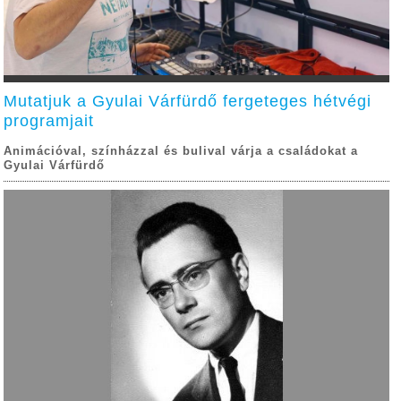
Mutatjuk a Gyulai Várfürdő fergeteges hétvégi
programjait
Animációval, színházzal és bulival várja a családokat a
Gyulai Várfürdő