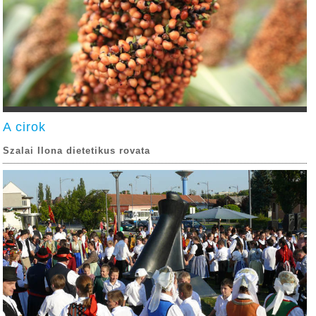
A cirok
Szalai Ilona dietetikus rovata