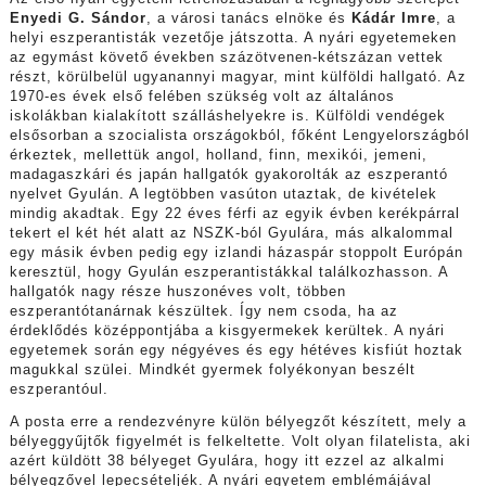
Enyedi G. Sándor
, a városi tanács elnöke és
Kádár Imre
, a
helyi eszperantisták vezetője játszotta. A nyári egyetemeken
az egymást követő években százötvenen-kétszázan vettek
részt, körülbelül ugyanannyi magyar, mint külföldi hallgató. Az
1970-es évek első felében szükség volt az általános
iskolákban kialakított szálláshelyekre is. Külföldi vendégek
elsősorban a szocialista országokból, főként Lengyelországból
érkeztek, mellettük angol, holland, finn, mexikói, jemeni,
madagaszkári és japán hallgatók gyakorolták az eszperantó
nyelvet Gyulán. A legtöbben vasúton utaztak, de kivételek
mindig akadtak. Egy 22 éves férfi az egyik évben kerékpárral
tekert el két hét alatt az NSZK-ból Gyulára, más alkalommal
egy másik évben pedig egy izlandi házaspár stoppolt Európán
keresztül, hogy Gyulán eszperantistákkal találkozhasson. A
hallgatók nagy része huszonéves volt, többen
eszperantótanárnak készültek. Így nem csoda, ha az
érdeklődés középpontjába a kisgyermekek kerültek. A nyári
egyetemek során egy négyéves és egy hétéves kisfiút hoztak
magukkal szülei. Mindkét gyermek folyékonyan beszélt
eszperantóul.
A posta erre a rendezvényre külön bélyegzőt készített, mely a
bélyeggyűjtők figyelmét is felkeltette. Volt olyan filatelista, aki
azért küldött 38 bélyeget Gyulára, hogy itt ezzel az alkalmi
bélyegzővel lepecsételjék. A nyári egyetem emblémájával