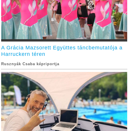
A Grácia Mazsorett Együttes táncbemutatója a
Harruckern téren
Rusznyák Csaba képriportja