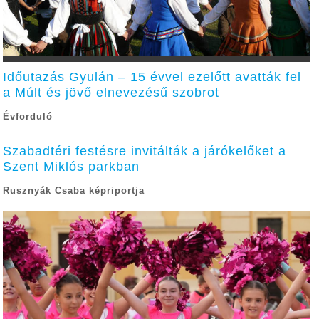
Időutazás Gyulán – 15 évvel ezelőtt avatták fel
a Múlt és jövő elnevezésű szobrot
Évforduló
Szabadtéri festésre invitálták a járókelőket a
Szent Miklós parkban
Rusznyák Csaba képriportja