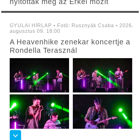
nyitották meg az Erkel mozit
GYULAI HÍRLAP • Fotó: Rusznyák Csaba • 2026.
augusztus 09. 18:00
A Heavenhike zenekar koncertje a
Rondella Terasznál