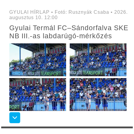
GYULAI HÍRLAP • Fotó: Rusznyák Csaba • 2026.
augusztus 10. 12:00
Gyulai Termál FC–Sándorfalva SKE
NB III.-as labdarúgó-mérkőzés