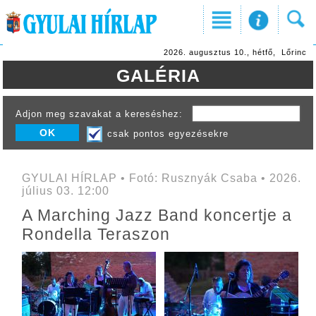
2026. augusztus 10., hétfő, Lőrinc
GALÉRIA
Adjon meg szavakat a kereséshez:
csak pontos egyezésekre
GYULAI HÍRLAP • Fotó: Rusznyák Csaba • 2026.
július 03. 12:00
A Marching Jazz Band koncertje a
Rondella Teraszon