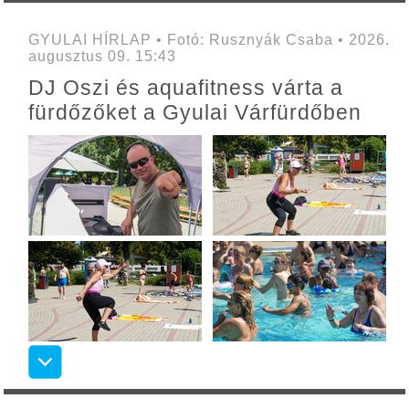
GYULAI HÍRLAP • Fotó: Rusznyák Csaba • 2026.
augusztus 09. 15:43
DJ Oszi és aquafitness várta a
fürdőzőket a Gyulai Várfürdőben