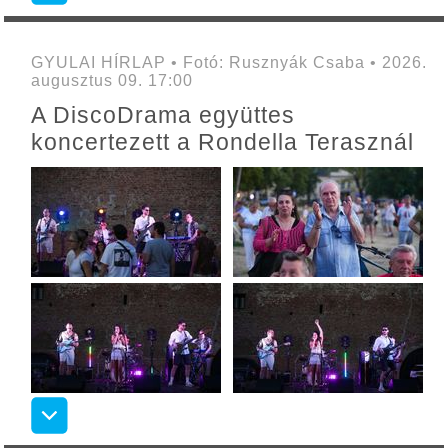
GYULAI HÍRLAP • Fotó: Rusznyák Csaba • 2026.
augusztus 09. 17:00
A DiscoDrama együttes
koncertezett a Rondella Terasznál