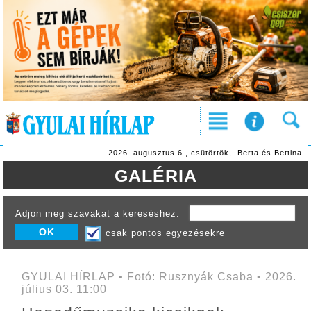
2026. augusztus 6., csütörtök, Berta és Bettina
GALÉRIA
Adjon meg szavakat a kereséshez:
csak pontos egyezésekre
GYULAI HÍRLAP • Fotó: Rusznyák Csaba • 2026.
július 03. 11:00