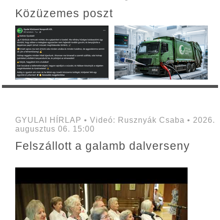
Közüzemes poszt
GYULAI HÍRLAP • Videó: Rusznyák Csaba • 2026.
augusztus 06. 15:00
Felszállott a galamb dalverseny