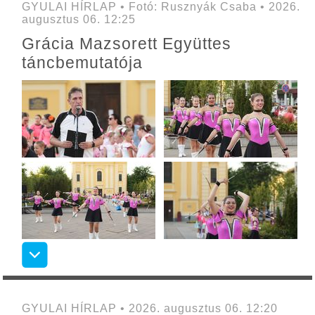
GYULAI HÍRLAP • Fotó: Rusznyák Csaba • 2026.
augusztus 06. 12:25
Grácia Mazsorett Együttes
táncbemutatója
GYULAI HÍRLAP • 2026. augusztus 06. 12:20