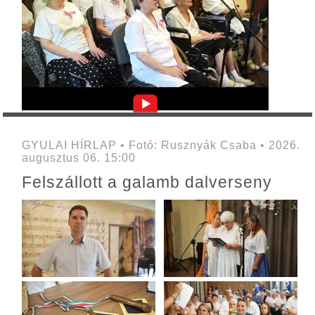
GYULAI HÍRLAP • Fotó: Rusznyák Csaba • 2026.
augusztus 06. 15:00
Felszállott a galamb dalverseny