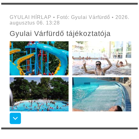
GYULAI HÍRLAP • Fotó: Gyulai Várfürdő • 2026.
augusztus 06. 13:28
Gyulai Várfürdő tájékoztatója