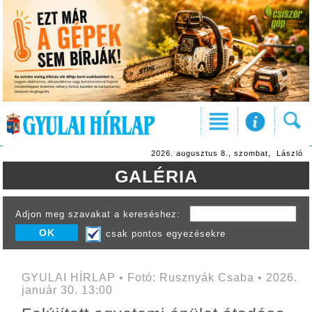
2026. augusztus 8., szombat, László
GALÉRIA
Adjon meg szavakat a kereséshez:
csak pontos egyezésekre
GYULAI HÍRLAP • Fotó: Rusznyák Csaba • 2026.
január 30. 13:00